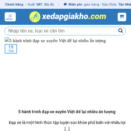
Skip
hính hãng
– Xuất
VAT
đầy đủ
|
🚚
Miễn phí
giao hàng - Sửa Chữa
Tận Nhà
✓
C
to
content
MENU
Tìm
kiếm:
19
Th3
5 hành trình đạp xe xuyên Việt để lại nhiều ấn tượng
Đạp xe là một hình thức tập luyện sức khỏe phổ biến với nhiều lợi
[...]