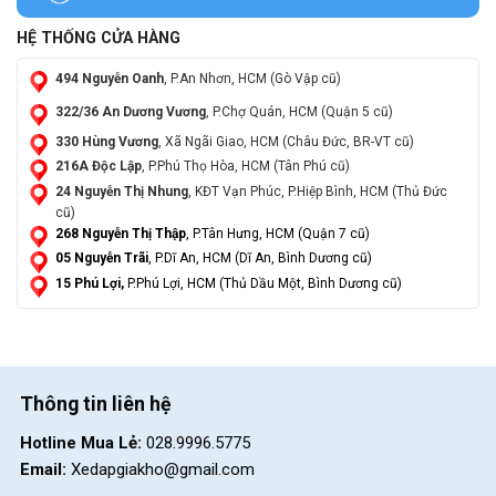
HỆ THỐNG CỬA HÀNG
494 Nguyễn Oanh
, P.An Nhơn, HCM (Gò Vập cũ)
322/36 An Dương Vương
, P.Chợ Quán, HCM (Quận 5 cũ)
330 Hùng Vương
, Xã Ngãi Giao, HCM (Châu Đức, BR-VT cũ)
216A Độc Lập
, P.Phú Thọ Hòa, HCM (Tân Phú cũ)
24 Nguyễn Thị Nhung
, KĐT Vạn Phúc, P.Hiệp Bình, HCM (Thủ Đức
cũ)
268 Nguyễn Thị Thập
, P.Tân Hưng, HCM (Quận 7 cũ)
05 Nguyễn Trãi
, P.Dĩ An, HCM (Dĩ An, Bình Dương cũ)
15 Phú Lợi,
P.Phú Lợi, HCM (Thủ Dầu Một, Bình Dương cũ)
Thông tin liên hệ
Hotline Mua Lẻ:
028.9996.5775
Email:
Xedapgiakho@gmail.com