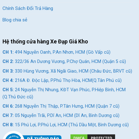
Chính Sách Đổi Trả Hàng
Blog chia sẻ
Hệ thống cửa hàng Xe Đạp Giá Kho
CH 1:
494 Nguyễn Oanh, P.An Nhơn, HCM (Gò Vấp cũ)
CH 2:
322/36 An Dương Vương, P.Chợ Quán, HCM (Quận 5 cũ)
CH 3:
330 Hùng Vương, Xã Ngãi Giao, HCM (Châu Đức, BRVT cũ)
CH 4:
216A Đ. Độc Lập, P.Phú Thọ Hòa, HCM(Q.Tân Phú cũ)
CH 5:
24 Nguyễn Thị Nhung, KĐT Vạn Phúc, P.Hiệp Bình, HCM
(Q.Thủ Đức cũ)
CH 6:
268 Nguyễn Thị Thập, P.Tân Hưng, HCM (Quận 7 cũ)
CH 7:
05 Nguyễn Trãi, P.Dĩ An, HCM (Dĩ An, Bình Dương cũ)
CH 8:
15 Phú Lợi, P.Phú Lợi, HCM (Thủ Dầu Một, Bình Dương cũ)