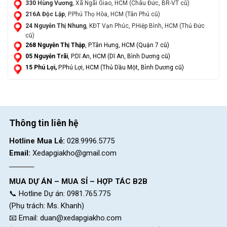
330 Hùng Vương
, Xã Ngãi Giao, HCM (Châu Đức, BR-VT cũ)
216A Độc Lập
, P.Phú Thọ Hòa, HCM (Tân Phú cũ)
24 Nguyễn Thị Nhung
, KĐT Vạn Phúc, P.Hiệp Bình, HCM (Thủ Đức
cũ)
268 Nguyễn Thị Thập
, P.Tân Hưng, HCM (Quận 7 cũ)
05 Nguyễn Trãi
, P.Dĩ An, HCM (Dĩ An, Bình Dương cũ)
15 Phú Lợi,
P.Phú Lợi, HCM (Thủ Dầu Một, Bình Dương cũ)
Thông tin liên hệ
Hotline Mua Lẻ:
028.9996.5775
Email:
Xedapgiakho@gmail.com
MUA DỰ ÁN – MUA SỈ – HỢP TÁC B2B
📞 Hotline Dự án: 0981.765.775
(Phụ trách: Ms. Khanh)
📧 Email:
duan@xedapgiakho.com