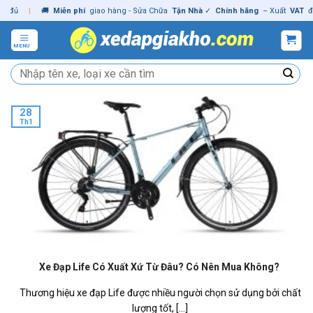
Skip
đủ
|
🚚
Miễn phí
giao hàng - Sửa Chữa
Tận Nhà
✓
Chính hãng
– Xuất
VAT
đầy 
to
content
MENU
Tìm
kiếm:
28
Th1
Xe Đạp Life Có Xuất Xứ Từ Đâu? Có Nên Mua Không?
Thương hiệu xe đạp Life được nhiều người chọn sử dụng bởi chất
lượng tốt, [...]