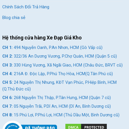
Chính Sách Đổi Trả Hàng
Blog chia sẻ
Hệ thống cửa hàng Xe Đạp Giá Kho
CH 1:
494 Nguyễn Oanh, P.An Nhơn, HCM (Gò Vấp cũ)
CH 2:
322/36 An Dương Vương, P.Chợ Quán, HCM (Quận 5 cũ)
CH 3:
330 Hùng Vương, Xã Ngãi Giao, HCM (Châu Đức, BRVT cũ)
CH 4:
216A Đ. Độc Lập, P.Phú Thọ Hòa, HCM(Q.Tân Phú cũ)
CH 5:
24 Nguyễn Thị Nhung, KĐT Vạn Phúc, P.Hiệp Bình, HCM
(Q.Thủ Đức cũ)
CH 6:
268 Nguyễn Thị Thập, P.Tân Hưng, HCM (Quận 7 cũ)
CH 7:
05 Nguyễn Trãi, P.Dĩ An, HCM (Dĩ An, Bình Dương cũ)
CH 8:
15 Phú Lợi, P.Phú Lợi, HCM (Thủ Dầu Một, Bình Dương cũ)