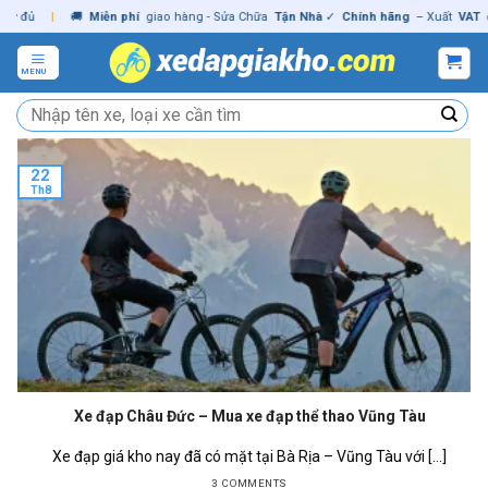
Skip
đủ
|
🚚
Miễn phí
giao hàng - Sửa Chữa
Tận Nhà
✓
Chính hãng
– Xuất
VAT
đầy 
to
content
MENU
Tìm
kiếm:
22
Th8
Xe đạp Châu Đức – Mua xe đạp thể thao Vũng Tàu
Xe đạp giá kho nay đã có mặt tại Bà Rịa – Vũng Tàu với [...]
3 COMMENTS