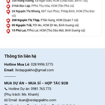
330 Hùng Vương
, Xã Ngãi Giao, HCM (Châu Đức, BR-VT cũ)
216A Độc Lập
, P.Phú Thọ Hòa, HCM (Tân Phú cũ)
24 Nguyễn Thị Nhung
, KĐT Vạn Phúc, P.Hiệp Bình, HCM (Thủ Đức
cũ)
268 Nguyễn Thị Thập
, P.Tân Hưng, HCM (Quận 7 cũ)
05 Nguyễn Trãi
, P.Dĩ An, HCM (Dĩ An, Bình Dương cũ)
15 Phú Lợi,
P.Phú Lợi, HCM (Thủ Dầu Một, Bình Dương cũ)
Thông tin liên hệ
Hotline Mua Lẻ:
028.9996.5775
Email:
Xedapgiakho@gmail.com
MUA DỰ ÁN – MUA SỈ – HỢP TÁC B2B
📞 Hotline Dự án: 0981.765.775
(Phụ trách: Ms. Khanh)
📧 Email:
duan@xedapgiakho.com