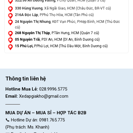
322/36 An Dương Vương
, P.Chợ Quán, HCM (Quận 5 cũ)
330 Hùng Vương
, Xã Ngãi Giao, HCM (Châu Đức, BR-VT cũ)
216A Độc Lập
, P.Phú Thọ Hòa, HCM (Tân Phú cũ)
24 Nguyễn Thị Nhung
, KĐT Vạn Phúc, P.Hiệp Bình, HCM (Thủ Đức
cũ)
268 Nguyễn Thị Thập
, P.Tân Hưng, HCM (Quận 7 cũ)
05 Nguyễn Trãi
, P.Dĩ An, HCM (Dĩ An, Bình Dương cũ)
15 Phú Lợi,
P.Phú Lợi, HCM (Thủ Dầu Một, Bình Dương cũ)
Thông tin liên hệ
Hotline Mua Lẻ:
028.9996.5775
Email:
Xedapgiakho@gmail.com
MUA DỰ ÁN – MUA SỈ – HỢP TÁC B2B
📞 Hotline Dự án: 0981.765.775
(Phụ trách: Ms. Khanh)