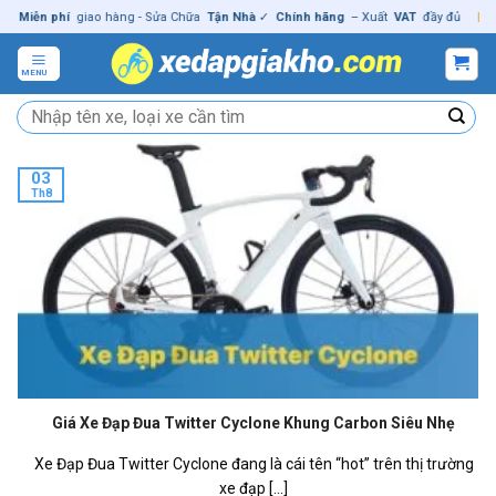
Skip
iễn phí
giao hàng - Sửa Chữa
Tận Nhà
✓
Chính hãng
– Xuất
VAT
đầy đủ
|
🚚
M
to
content
MENU
Tìm
kiếm:
03
Th8
Giá Xe Đạp Đua Twitter Cyclone Khung Carbon Siêu Nhẹ
Xe Đạp Đua Twitter Cyclone đang là cái tên “hot” trên thị trường
xe đạp [...]