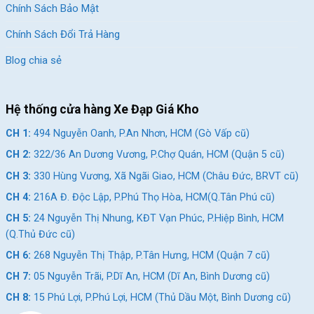
Chính Sách Bảo Mật
Chính Sách Đổi Trả Hàng
Blog chia sẻ
Hệ thống cửa hàng Xe Đạp Giá Kho
CH 1:
494 Nguyễn Oanh, P.An Nhơn, HCM (Gò Vấp cũ)
CH 2:
322/36 An Dương Vương, P.Chợ Quán, HCM (Quận 5 cũ)
CH 3:
330 Hùng Vương, Xã Ngãi Giao, HCM (Châu Đức, BRVT cũ)
CH 4:
216A Đ. Độc Lập, P.Phú Thọ Hòa, HCM(Q.Tân Phú cũ)
CH 5:
24 Nguyễn Thị Nhung, KĐT Vạn Phúc, P.Hiệp Bình, HCM
(Q.Thủ Đức cũ)
CH 6:
268 Nguyễn Thị Thập, P.Tân Hưng, HCM (Quận 7 cũ)
CH 7:
05 Nguyễn Trãi, P.Dĩ An, HCM (Dĩ An, Bình Dương cũ)
CH 8:
15 Phú Lợi, P.Phú Lợi, HCM (Thủ Dầu Một, Bình Dương cũ)