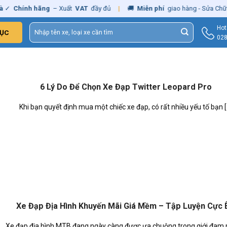
✓
Chính hãng
– Xuất
VAT
đầy đủ
|
🚚
Miễn phí
giao hàng - Sửa Chữa
Tìm
Hot
ỤC
kiếm:
028
6 Lý Do Để Chọn Xe Đạp Twitter Leopard Pro
Khi bạn quyết định mua một chiếc xe đạp, có rất nhiều yếu tố bạn [..
Xe Đạp Địa Hình Khuyến Mãi Giá Mềm – Tập Luyện Cực
Xe đạp địa hình MTB đang ngày càng được ưa chuộng trong giới đam mê