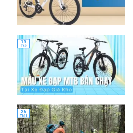
19
Th9
26
Th11