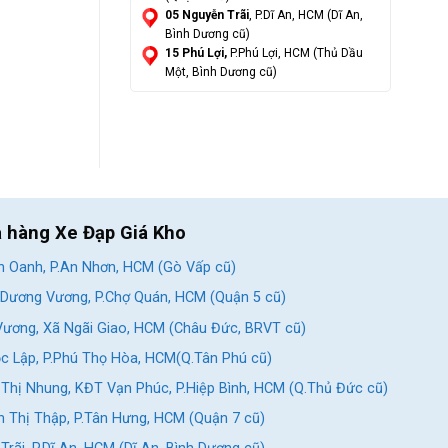
05 Nguyễn Trãi
, P.Dĩ An, HCM (Dĩ An,
Bình Dương cũ)
15 Phú Lợi,
P.Phú Lợi, HCM (Thủ Dầu
Một, Bình Dương cũ)
a hàng Xe Đạp Giá Kho
 Oanh, P.An Nhơn, HCM (Gò Vấp cũ)
Dương Vương, P.Chợ Quán, HCM (Quận 5 cũ)
ương, Xã Ngãi Giao, HCM (Châu Đức, BRVT cũ)
c Lập, P.Phú Thọ Hòa, HCM(Q.Tân Phú cũ)
Thị Nhung, KĐT Vạn Phúc, P.Hiệp Bình, HCM (Q.Thủ Đức cũ)
 Thị Thập, P.Tân Hưng, HCM (Quận 7 cũ)