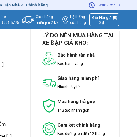
Tận Nhà
✓
Chính hãng
– Xuất
VAT
đầy đủ
|
🚚
Miễn phí
giao hàng - 
08:00 - 21:00
Giao hàng
Hệ thống
line
Giỏ Hàng /
miễn phí 24/7
0
₫
cửa hàng
.9996.5775
LÝ DO NÊN MUA HÀNG TẠI
XE ĐẠP GIÁ KHO:
Bảo hành tận nhà
Bảo hành vàng
.]
Giao hàng miễn phí
Nhanh - Uy tín
Mua hàng trả góp
Thủ tục nhanh gọn
 Êm
Cam kết chính hãng
Bảo dưỡng lên đến 12 tháng
 [...]