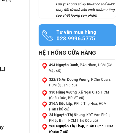
Lưu ý: Thông số kỹ thuật có thể được
thay đổi từ nhà sản xuất nhằm nâng
cao chất lượng sản phẩm
Tư vấn mua hàng
028.9996.5775
HỆ THỐNG CỬA HÀNG
494 Nguyễn Oanh
, P.An Nhơn, HCM (Gò
..]
Vập cũ)
322/36 An Dương Vương
, P.Chợ Quán,
HCM (Quận 5 cũ)
330 Hùng Vương
, Xã Ngãi Giao, HCM
(Châu Đức, BR-VT cũ)
216A Độc Lập
, P.Phú Thọ Hòa, HCM
(Tân Phú cũ)
24 Nguyễn Thị Nhung
, KĐT Vạn Phúc,
P.Hiệp Bình, HCM (Thủ Đức cũ)
268 Nguyễn Thị Thập
, P.Tân Hưng, HCM
ay
(Quận 7 cũ)