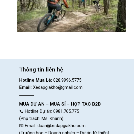
Thông tin liên hệ
Hotline Mua Lẻ:
028.9996.5775
Email:
Xedapgiakho@gmail.com
MUA DỰ ÁN – MUA SỈ – HỢP TÁC B2B
📞 Hotline Dự án: 0981.765.775
(Phụ trách: Ms. Khanh)
📧 Email:
duan@xedapgiakho.com
(Trường học – Doanh nghiệp – Dự án từ thiện)