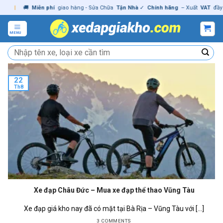
Skip
|
🚚
Miễn phí
giao hàng - Sửa Chữa
Tận Nhà
✓
Chính hãng
– Xuất
VAT
đầy đủ
to
content
MENU
Tìm
kiếm:
22
Th8
Xe đạp Châu Đức – Mua xe đạp thể thao Vũng Tàu
Xe đạp giá kho nay đã có mặt tại Bà Rịa – Vũng Tàu với [...]
3 COMMENTS