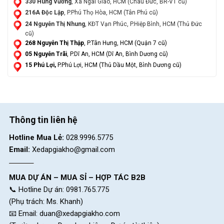
330 Hùng Vương
, Xã Ngãi Giao, HCM (Châu Đức, BR-VT cũ)
216A Độc Lập
, P.Phú Thọ Hòa, HCM (Tân Phú cũ)
24 Nguyễn Thị Nhung
, KĐT Vạn Phúc, P.Hiệp Bình, HCM (Thủ Đức
cũ)
268 Nguyễn Thị Thập
, P.Tân Hưng, HCM (Quận 7 cũ)
05 Nguyễn Trãi
, P.Dĩ An, HCM (Dĩ An, Bình Dương cũ)
15 Phú Lợi,
P.Phú Lợi, HCM (Thủ Dầu Một, Bình Dương cũ)
Thông tin liên hệ
Hotline Mua Lẻ:
028.9996.5775
Email:
Xedapgiakho@gmail.com
MUA DỰ ÁN – MUA SỈ – HỢP TÁC B2B
📞 Hotline Dự án: 0981.765.775
(Phụ trách: Ms. Khanh)
📧 Email:
duan@xedapgiakho.com