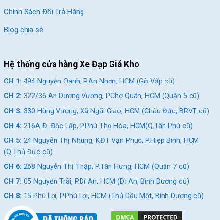
Chính Sách Đổi Trả Hàng
Blog chia sẻ
Hệ thống cửa hàng Xe Đạp Giá Kho
CH 1:
494 Nguyễn Oanh, P.An Nhơn, HCM (Gò Vấp cũ)
CH 2:
322/36 An Dương Vương, P.Chợ Quán, HCM (Quận 5 cũ)
CH 3:
330 Hùng Vương, Xã Ngãi Giao, HCM (Châu Đức, BRVT cũ)
CH 4:
216A Đ. Độc Lập, P.Phú Thọ Hòa, HCM(Q.Tân Phú cũ)
CH 5:
24 Nguyễn Thị Nhung, KĐT Vạn Phúc, P.Hiệp Bình, HCM
(Q.Thủ Đức cũ)
CH 6:
268 Nguyễn Thị Thập, P.Tân Hưng, HCM (Quận 7 cũ)
CH 7:
05 Nguyễn Trãi, P.Dĩ An, HCM (Dĩ An, Bình Dương cũ)
CH 8:
15 Phú Lợi, P.Phú Lợi, HCM (Thủ Dầu Một, Bình Dương cũ)