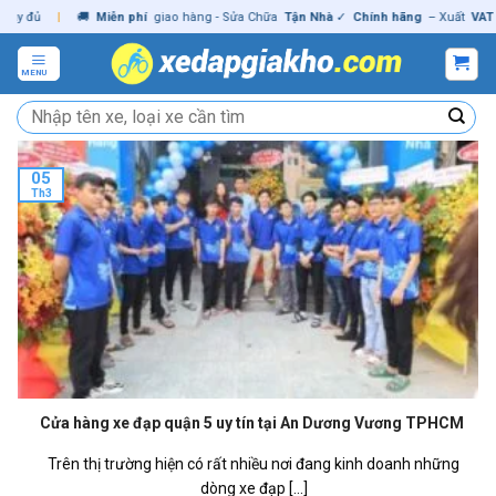
Skip
 đủ
|
🚚
Miễn phí
giao hàng - Sửa Chữa
Tận Nhà
✓
Chính hãng
– Xuất
VAT
đầy
to
content
MENU
Tìm
kiếm:
05
Th3
Cửa hàng xe đạp quận 5 uy tín tại An Dương Vương TPHCM
Trên thị trường hiện có rất nhiều nơi đang kinh doanh những
dòng xe đạp [...]