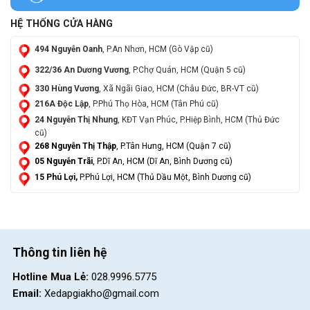
HỆ THỐNG CỬA HÀNG
494 Nguyễn Oanh
, P.An Nhơn, HCM (Gò Vập cũ)
322/36 An Dương Vương
, P.Chợ Quán, HCM (Quận 5 cũ)
330 Hùng Vương
, Xã Ngãi Giao, HCM (Châu Đức, BR-VT cũ)
216A Độc Lập
, P.Phú Thọ Hòa, HCM (Tân Phú cũ)
24 Nguyễn Thị Nhung
, KĐT Vạn Phúc, P.Hiệp Bình, HCM (Thủ Đức
cũ)
268 Nguyễn Thị Thập
, P.Tân Hưng, HCM (Quận 7 cũ)
05 Nguyễn Trãi
, P.Dĩ An, HCM (Dĩ An, Bình Dương cũ)
15 Phú Lợi,
P.Phú Lợi, HCM (Thủ Dầu Một, Bình Dương cũ)
Thông tin liên hệ
Hotline Mua Lẻ:
028.9996.5775
Email:
Xedapgiakho@gmail.com