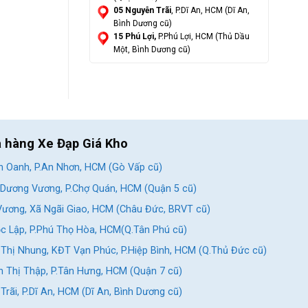
05 Nguyễn Trãi
, P.Dĩ An, HCM (Dĩ An,
Bình Dương cũ)
15 Phú Lợi,
P.Phú Lợi, HCM (Thủ Dầu
Một, Bình Dương cũ)
a hàng Xe Đạp Giá Kho
 Oanh, P.An Nhơn, HCM (Gò Vấp cũ)
Dương Vương, P.Chợ Quán, HCM (Quận 5 cũ)
ương, Xã Ngãi Giao, HCM (Châu Đức, BRVT cũ)
c Lập, P.Phú Thọ Hòa, HCM(Q.Tân Phú cũ)
Thị Nhung, KĐT Vạn Phúc, P.Hiệp Bình, HCM (Q.Thủ Đức cũ)
 Thị Thập, P.Tân Hưng, HCM (Quận 7 cũ)
rãi, P.Dĩ An, HCM (Dĩ An, Bình Dương cũ)