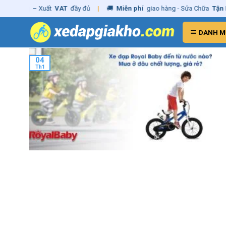
Skip
h hãng
– Xuất
VAT
đầy đủ
|
🚚
Miễn phí
giao hàng - Sửa Chữa
Tận N
to
content
DANH M
04
Th1