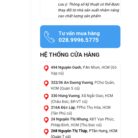
Lưu ý: Thông số kỹ thuật có thể được
thay đổi từ nhà sản xuất nhằm nâng
cao chất lượng sản phẩm
Tư vấn mua hàng
028.9996.5775
HỆ THỐNG CỬA HÀNG
494 Nguyễn Oanh
, P.An Nhơn, HCM (Gò
Vập cũ)
322/36 An Dương Vương
, P.Chợ Quán,
HCM (Quận 5 cũ)
330 Hùng Vương
, Xã Ngãi Giao, HCM
(Châu Đức, BR-VT cũ)
216A Độc Lập
, P.Phú Thọ Hòa, HCM
(Tân Phú cũ)
24 Nguyễn Thị Nhung
, KĐT Vạn Phúc,
P.Hiệp Bình, HCM (Thủ Đức cũ)
268 Nguyễn Thị Thập
, P.Tân Hưng, HCM
(Quận 7 cũ)