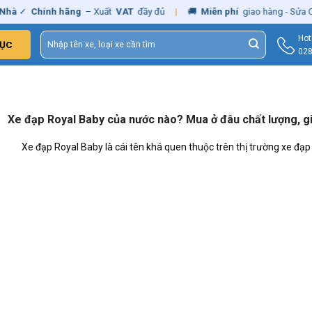
hà
✓
Chính hãng
– Xuất
VAT
đầy đủ
|
🚚
Miễn phí
giao hàng - Sửa Ch
Tìm
Hot
ỤC
kiếm:
028
Xe đạp Royal Baby của nước nào? Mua ở đâu chất lượng, gi
Xe đạp Royal Baby là cái tên khá quen thuộc trên thị trường xe đạp [