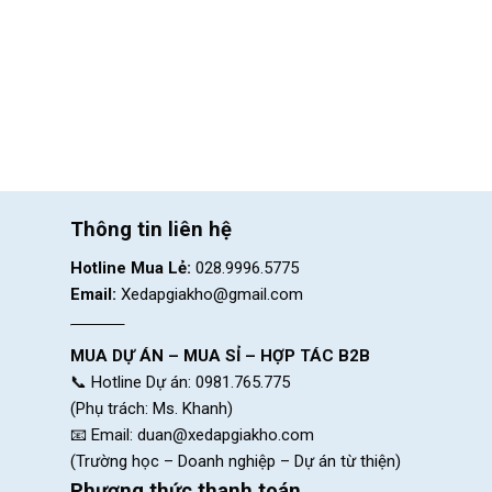
Thông tin liên hệ
Hotline Mua Lẻ:
028.9996.5775
Email:
Xedapgiakho@gmail.com
MUA DỰ ÁN – MUA SỈ – HỢP TÁC B2B
📞 Hotline Dự án: 0981.765.775
(Phụ trách: Ms. Khanh)
📧 Email:
duan@xedapgiakho.com
(Trường học – Doanh nghiệp – Dự án từ thiện)
Phương thức thanh toán