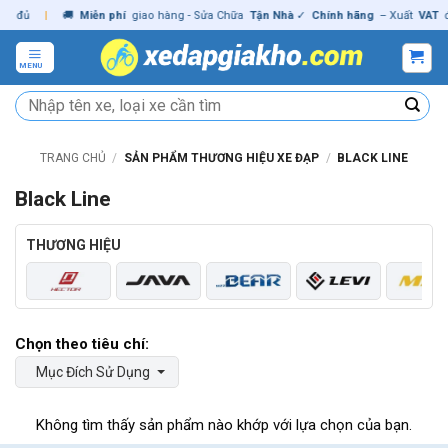
Skip
|
🚚
Miễn phí
giao hàng - Sửa Chữa
Tận Nhà
✓
Chính hãng
– Xuất
VAT
đầy đ
to
content
MENU
Tìm
kiếm:
TRANG CHỦ
/
SẢN PHẨM THƯƠNG HIỆU XE ĐẠP
/
BLACK LINE
Black Line
THƯƠNG HIỆU
Mục Đích Sử Dụng
Không tìm thấy sản phẩm nào khớp với lựa chọn của bạn.