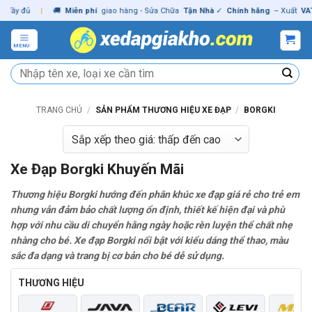
Skip
đủ
|
🚚
Miễn phí
giao hàng - Sửa Chữa
Tận Nhà
✓
Chính hãng
– Xuất
VAT
đầy 
to
content
MENU
Tìm
kiếm:
TRANG CHỦ
/
SẢN PHẨM THƯƠNG HIỆU XE ĐẠP
/
BORGKI
Xe Đạp Borgki Khuyến Mãi
Thương hiệu Borgki hướng đến phân khúc xe đạp giá rẻ cho trẻ em
nhưng vẫn đảm bảo chất lượng ổn định, thiết kế hiện đại và phù
hợp với nhu cầu di chuyển hằng ngày hoặc rèn luyện thể chất nhẹ
nhàng cho bé. Xe đạp Borgki nổi bật với kiểu dáng thể thao, màu
sắc đa dạng và trang bị cơ bản cho bé dễ sử dụng.
THƯƠNG HIỆU