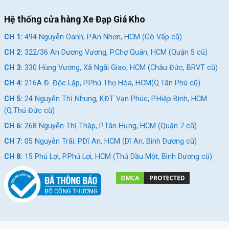
Hệ thống cửa hàng Xe Đạp Giá Kho
CH 1:
494 Nguyễn Oanh, P.An Nhơn, HCM (Gò Vấp cũ)
CH 2:
322/36 An Dương Vương, P.Chợ Quán, HCM (Quận 5 cũ)
CH 3:
330 Hùng Vương, Xã Ngãi Giao, HCM (Châu Đức, BRVT cũ)
CH 4:
216A Đ. Độc Lập, P.Phú Thọ Hòa, HCM(Q.Tân Phú cũ)
CH 5:
24 Nguyễn Thị Nhung, KĐT Vạn Phúc, P.Hiệp Bình, HCM
(Q.Thủ Đức cũ)
CH 6:
268 Nguyễn Thị Thập, P.Tân Hưng, HCM (Quận 7 cũ)
CH 7:
05 Nguyễn Trãi, P.Dĩ An, HCM (Dĩ An, Bình Dương cũ)
CH 8:
15 Phú Lợi, P.Phú Lợi, HCM (Thủ Dầu Một, Bình Dương cũ)