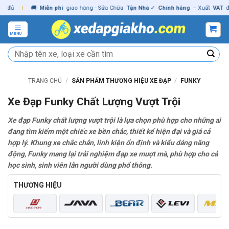
Skip
|
🚚
Miễn phí
giao hàng - Sửa Chữa
Tận Nhà
✓
Chính hãng
– Xuất
VAT
đầy đủ
to
content
MENU
Tìm
kiếm:
TRANG CHỦ
/
SẢN PHẨM THƯƠNG HIỆU XE ĐẠP
/
FUNKY
Xe Đạp Funky Chất Lượng Vượt Trội
Xe đạp Funky chất lượng vượt trội là lựa chọn phù hợp cho những ai
đang tìm kiếm một chiếc xe bền chắc, thiết kế hiện đại và giá cả
hợp lý. Khung xe chắc chắn, linh kiện ổn định và kiểu dáng năng
động, Funky mang lại trải nghiệm đạp xe mượt mà, phù hợp cho cả
học sinh, sinh viên lẫn người dùng phổ thông.
THƯƠNG HIỆU