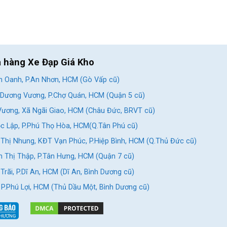
a hàng Xe Đạp Giá Kho
 Oanh, P.An Nhơn, HCM (Gò Vấp cũ)
Dương Vương, P.Chợ Quán, HCM (Quận 5 cũ)
ương, Xã Ngãi Giao, HCM (Châu Đức, BRVT cũ)
c Lập, P.Phú Thọ Hòa, HCM(Q.Tân Phú cũ)
Thị Nhung, KĐT Vạn Phúc, P.Hiệp Bình, HCM (Q.Thủ Đức cũ)
 Thị Thập, P.Tân Hưng, HCM (Quận 7 cũ)
rãi, P.Dĩ An, HCM (Dĩ An, Bình Dương cũ)
, P.Phú Lợi, HCM (Thủ Dầu Một, Bình Dương cũ)