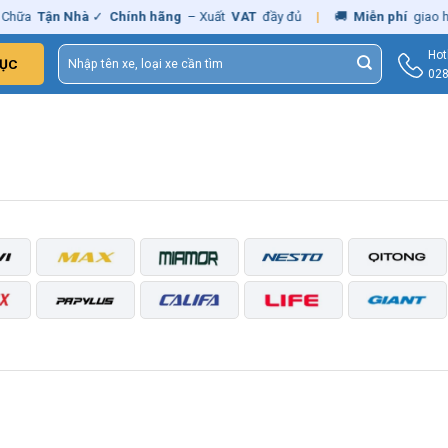
Chữa
Tận Nhà
✓
Chính hãng
– Xuất
VAT
đầy đủ
|
🚚
Miễn phí
giao hà
Tìm
Hot
ỤC
kiếm:
028