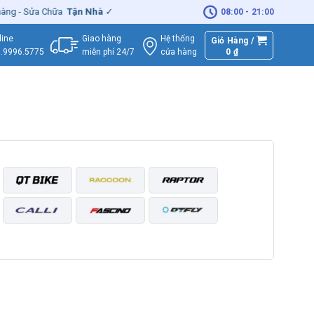
ng - Sửa Chữa
Tận Nhà
✓
Chính hãng
– Xuất
VAT
đầy đủ
|
🚚
Miễn p
08:00 - 21:00
Giao hàng
Hệ thống
line
Giỏ Hàng /
miễn phí 24/7
0
₫
cửa hàng
.9996.5775