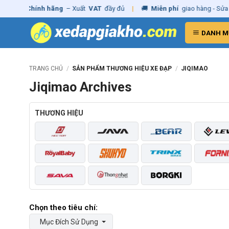
Skip
Nhà
✓
Chính hãng
– Xuất
VAT
đầy đủ
|
🚚
Miễn phí
giao hàng - Sửa 
to
content
DANH M
TRANG CHỦ
/
SẢN PHẨM THƯƠNG HIỆU XE ĐẠP
/
JIQIMAO
Jiqimao Archives
THƯƠNG HIỆU
Mục Đích Sử Dụng