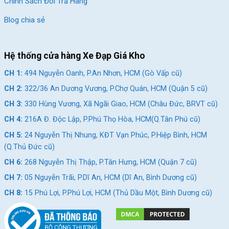
Chính Sách Đổi Trả Hàng
Blog chia sẻ
Hệ thống cửa hàng Xe Đạp Giá Kho
CH 1:
494 Nguyễn Oanh, P.An Nhơn, HCM (Gò Vấp cũ)
CH 2:
322/36 An Dương Vương, P.Chợ Quán, HCM (Quận 5 cũ)
CH 3:
330 Hùng Vương, Xã Ngãi Giao, HCM (Châu Đức, BRVT cũ)
CH 4:
216A Đ. Độc Lập, P.Phú Thọ Hòa, HCM(Q.Tân Phú cũ)
CH 5:
24 Nguyễn Thị Nhung, KĐT Vạn Phúc, P.Hiệp Bình, HCM
(Q.Thủ Đức cũ)
CH 6:
268 Nguyễn Thị Thập, P.Tân Hưng, HCM (Quận 7 cũ)
CH 7:
05 Nguyễn Trãi, P.Dĩ An, HCM (Dĩ An, Bình Dương cũ)
CH 8:
15 Phú Lợi, P.Phú Lợi, HCM (Thủ Dầu Một, Bình Dương cũ)