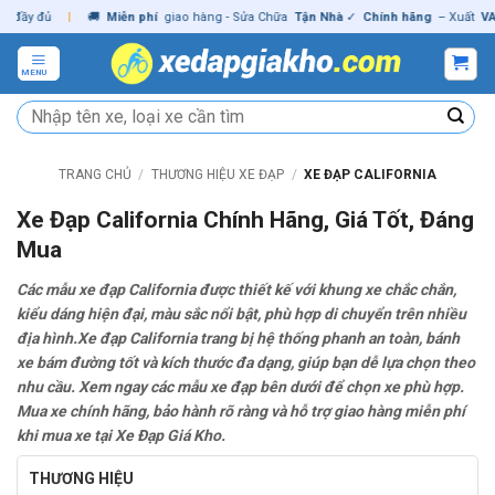
Skip
 đủ
|
🚚
Miễn phí
giao hàng - Sửa Chữa
Tận Nhà
✓
Chính hãng
– Xuất
VAT
đầy
to
content
MENU
Tìm
kiếm:
TRANG CHỦ
/
THƯƠNG HIỆU XE ĐẠP
/
XE ĐẠP CALIFORNIA
Xe Đạp California Chính Hãng, Giá Tốt, Đáng
Mua
Các mẫu xe đạp California được thiết kế với khung xe chắc chắn,
kiểu dáng hiện đại, màu sắc nổi bật, phù hợp di chuyển trên nhiều
địa hình.Xe đạp California trang bị hệ thống phanh an toàn, bánh
xe bám đường tốt và kích thước đa dạng, giúp bạn dễ lựa chọn theo
nhu cầu. Xem ngay các mẫu xe đạp bên dưới để chọn xe phù hợp.
Mua xe chính hãng, bảo hành rõ ràng và hỗ trợ giao hàng miễn phí
khi mua xe tại Xe Đạp Giá Kho.
THƯƠNG HIỆU