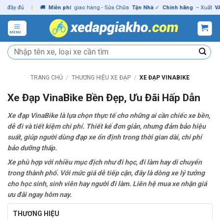
Skip
y đủ
|
🚚
Miễn phí
giao hàng - Sửa Chữa
Tận Nhà
✓
Chính hãng
– Xuất
VAT
đầ
to
content
MENU
Tìm
kiếm:
TRANG CHỦ
/
THƯƠNG HIỆU XE ĐẠP
/
XE ĐẠP VINABIKE
Xe Đạp VinaBike Bền Đẹp, Ưu Đãi Hấp Dẫn
Xe đạp VinaBike là lựa chọn thực tế cho những ai cần chiếc xe bền,
dễ đi và tiết kiệm chi phí. Thiết kế đơn giản, nhưng đảm bảo hiệu
suất, giúp người dùng đạp xe ổn định trong thời gian dài, chi phí
bảo dưỡng thấp.
Xe phù hợp với nhiều mục địch như đi học, đi làm hay di chuyển
trong thành phố. Với mức giá dễ tiếp cận, đây là dòng xe lý tưởng
cho học sinh, sinh viên hay người đi làm. Liên hệ mua xe nhận giá
ưu đãi ngay hôm nay.
THƯƠNG HIỆU