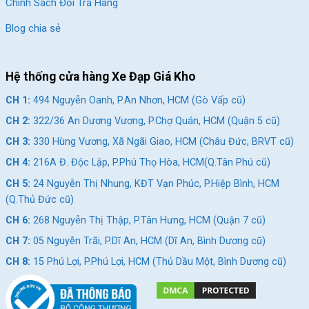
Chính Sách Đổi Trả Hàng
Blog chia sẻ
Hệ thống cửa hàng Xe Đạp Giá Kho
CH 1:
494 Nguyễn Oanh, P.An Nhơn, HCM (Gò Vấp cũ)
CH 2:
322/36 An Dương Vương, P.Chợ Quán, HCM (Quận 5 cũ)
CH 3:
330 Hùng Vương, Xã Ngãi Giao, HCM (Châu Đức, BRVT cũ)
CH 4:
216A Đ. Độc Lập, P.Phú Thọ Hòa, HCM(Q.Tân Phú cũ)
CH 5:
24 Nguyễn Thị Nhung, KĐT Vạn Phúc, P.Hiệp Bình, HCM
(Q.Thủ Đức cũ)
CH 6:
268 Nguyễn Thị Thập, P.Tân Hưng, HCM (Quận 7 cũ)
CH 7:
05 Nguyễn Trãi, P.Dĩ An, HCM (Dĩ An, Bình Dương cũ)
CH 8:
15 Phú Lợi, P.Phú Lợi, HCM (Thủ Dầu Một, Bình Dương cũ)