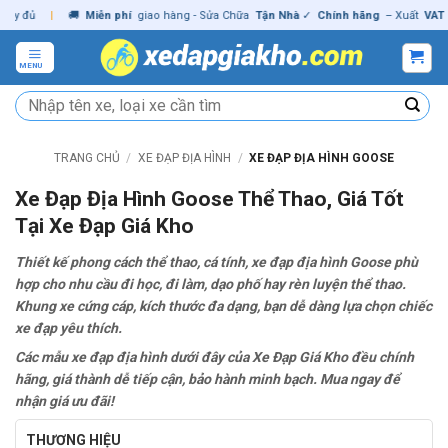
Skip
ủ
|
🚚
Miễn phí
giao hàng - Sửa Chữa
Tận Nhà
✓
Chính hãng
– Xuất
VAT
đầy đ
to
content
MENU
Tìm
kiếm:
TRANG CHỦ
/
XE ĐẠP ĐỊA HÌNH
/
XE ĐẠP ĐỊA HÌNH GOOSE
Xe Đạp Địa Hình Goose Thể Thao, Giá Tốt
Tại Xe Đạp Giá Kho
Thiết kế phong cách thể thao, cá tính, xe đạp địa hình Goose phù
hợp cho nhu cầu đi học, đi làm, dạo phố hay rèn luyện thể thao.
Khung xe cứng cáp, kích thước đa dạng, bạn dễ dàng lựa chọn chiếc
xe đạp yêu thích.
Các mẫu xe đạp địa hình dưới đây của Xe Đạp Giá Kho đều chính
hãng, giá thành dễ tiếp cận, bảo hành minh bạch. Mua ngay để
nhận giá ưu đãi!
THƯƠNG HIỆU