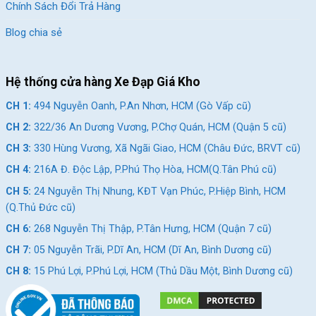
Chính Sách Đổi Trả Hàng
Blog chia sẻ
Hệ thống cửa hàng Xe Đạp Giá Kho
CH 1:
494 Nguyễn Oanh, P.An Nhơn, HCM (Gò Vấp cũ)
CH 2:
322/36 An Dương Vương, P.Chợ Quán, HCM (Quận 5 cũ)
CH 3:
330 Hùng Vương, Xã Ngãi Giao, HCM (Châu Đức, BRVT cũ)
CH 4:
216A Đ. Độc Lập, P.Phú Thọ Hòa, HCM(Q.Tân Phú cũ)
CH 5:
24 Nguyễn Thị Nhung, KĐT Vạn Phúc, P.Hiệp Bình, HCM
(Q.Thủ Đức cũ)
CH 6:
268 Nguyễn Thị Thập, P.Tân Hưng, HCM (Quận 7 cũ)
CH 7:
05 Nguyễn Trãi, P.Dĩ An, HCM (Dĩ An, Bình Dương cũ)
CH 8:
15 Phú Lợi, P.Phú Lợi, HCM (Thủ Dầu Một, Bình Dương cũ)