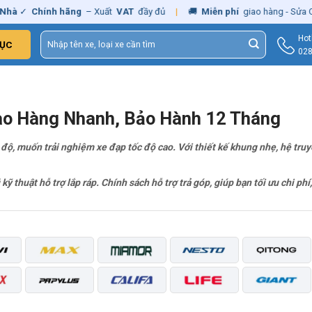
hà
✓
Chính hãng
– Xuất
VAT
đầy đủ
|
🚚
Miễn phí
giao hàng - Sửa C
Tìm
Hot
ỤC
kiếm:
028
iao Hàng Nhanh, Bảo Hành 12 Tháng
độ, muốn trải nghiệm xe đạp tốc độ cao. Với thiết kế khung nhẹ, hệ truy
 kỹ thuật hỗ trợ lắp ráp. Chính sách hỗ trợ trả góp, giúp bạn tối ưu chi p