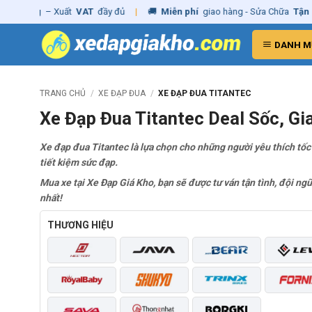
Skip
nh hãng
– Xuất
VAT
đầy đủ
|
🚚
Miễn phí
giao hàng - Sửa Chữa
Tận N
to
content
DANH M
TRANG CHỦ
/
XE ĐẠP ĐUA
/
XE ĐẠP ĐUA TITANTEC
Xe Đạp Đua Titantec Deal Sốc, G
Xe đạp đua Titantec là lựa chọn cho những người yêu thích tốc 
tiết kiệm sức đạp.
Mua xe tại Xe Đạp Giá Kho, bạn sẽ được tư ván tận tình, đội ngũ
nhất!
THƯƠNG HIỆU