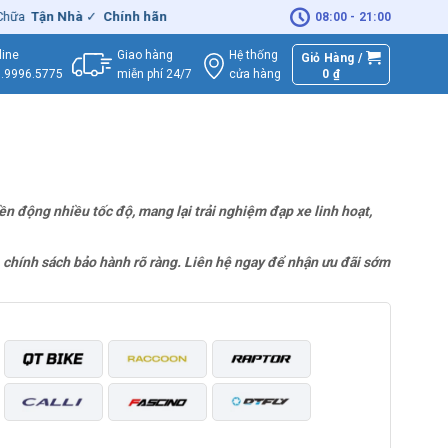
hữa
Tận Nhà
✓
Chính hãng
– Xuất
VAT
đầy đủ
|
🚚
Miễn phí
giao hàn
08:00 - 21:00
Giao hàng
Hệ thống
line
Giỏ Hàng /
miễn phí 24/7
0
₫
cửa hàng
.9996.5775
ền động nhiều tốc độ, mang lại trải nghiệm đạp xe linh hoạt,
hí, chính sách bảo hành rõ ràng. Liên hệ ngay để nhận ưu đãi sớm