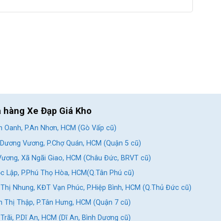
a hàng Xe Đạp Giá Kho
 Oanh, P.An Nhơn, HCM (Gò Vấp cũ)
Dương Vương, P.Chợ Quán, HCM (Quận 5 cũ)
ương, Xã Ngãi Giao, HCM (Châu Đức, BRVT cũ)
c Lập, P.Phú Thọ Hòa, HCM(Q.Tân Phú cũ)
Thị Nhung, KĐT Vạn Phúc, P.Hiệp Bình, HCM (Q.Thủ Đức cũ)
 Thị Thập, P.Tân Hưng, HCM (Quận 7 cũ)
rãi, P.Dĩ An, HCM (Dĩ An, Bình Dương cũ)