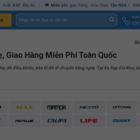
t
VAT
đầy đủ
|
🚚
Miễn phí
giao hàng - Sửa Chữa
Tận Nhà
✓
Chính hã
Tìm
Hotl
ỤC
kiếm:
028.
Sh
hẹ, Giao Hàng Miễn Phí Toàn Quốc
hẹ, dễ điều khiển, bền bỉ để di chuyển hằng ngày. Tại Xe Đạp Giá Kho, 