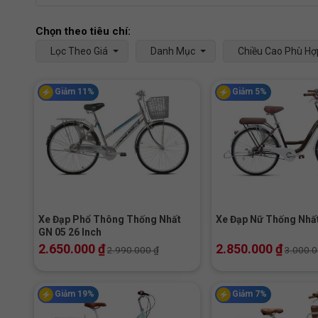
Lọc Theo Giá
Danh Mục
Chiều Cao Phù Hợ
Giảm 11%
Giảm 5%
+
+
Xe Đạp Phổ Thông Thống Nhất
Xe Đạp Nữ Thống Nhấ
GN 05 26 Inch
2.650.000
₫
2.850.000
₫
2.990.000
₫
3.000.
Giảm 19%
Giảm 7%