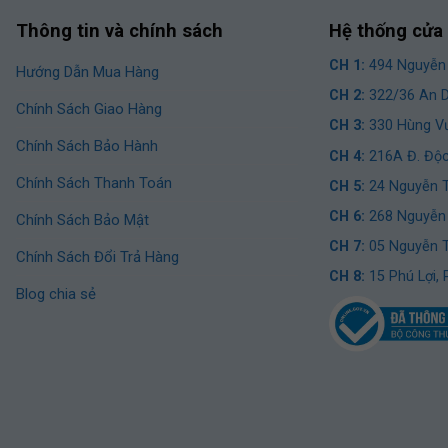
Thông tin và chính sách
Hệ thống cửa
CH 1:
494 Nguyễn 
Hướng Dẫn Mua Hàng
Xe đạp mini nữ có đa dạng kiểu dáng, phù hợp để làm quà tặng ý nghĩa
CH 2:
322/36 An D
Chính Sách Giao Hàng
CH 3:
330 Hùng Vư
Chính Sách Bảo Hành
 sẵn giỏ trước, baga sau, kiểu dáng thanh lịch, phù hợp để chạy ph
CH 4:
216A Đ. Độc
 đạp địa hình, xe đạp mini nữ:
Chính Sách Thanh Toán
CH 5:
24 Nguyễn T
 đạp xe
CH 6:
268 Nguyễn 
Chính Sách Bảo Mật
 tập thể dục nhẹ nhàng hay đi trong khu dân cư
CH 7:
05 Nguyễn Tr
Chính Sách Đổi Trả Hàng
CH 8:
15 Phú Lợi,
Blog chia sẻ
hù hợp với nhiều đối tượng
Dòng Xe Đạp Mini Cho Nữ
u dành riêng cho phái đẹp, dưới đây là những đặc điểm nổi bật tạo n
 khiển