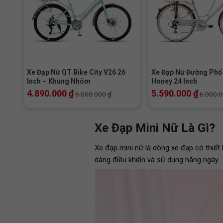
+
+
Xe Đạp Nữ QT Bike City V26 26
Xe Đạp Nữ Đường Ph
Inch – Khung Nhôm
Honey 24 Inch
4.890.000
₫
5.590.000
₫
6.000.000
₫
6.000.
Xe Đạp Mini Nữ Là Gì?
Xe đạp mini nữ là dòng xe đạp có thiết 
dàng điều khiển và sử dụng hằng ngày.