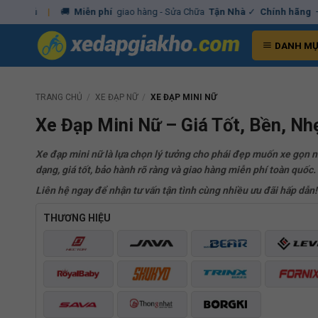
Skip
 đủ
|
🚚
Miễn phí
giao hàng - Sửa Chữa
Tận Nhà
✓
Chính hãng
– Xuấ
to
content
DANH M
TRANG CHỦ
/
XE ĐẠP NỮ
/
XE ĐẠP MINI NỮ
Xe Đạp Mini Nữ – Giá Tốt, Bền, N
Xe đạp mini nữ là lựa chọn lý tưởng cho phái đẹp muốn xe gọn n
dạng, giá tốt, bảo hành rõ ràng và giao hàng miễn phí toàn quốc.
Liên hệ ngay để nhận tư vấn tận tình cùng nhiều ưu đãi hấp dẫn!
THƯƠNG HIỆU