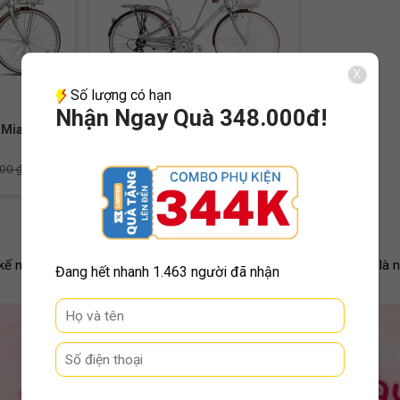
X
+
Số lượng có hạn
Nhận Ngay Quà 348.000đ!
ố Miamor
Xe Đạp Nữ Đường Phố Miamor
Honey 26 Inch
5.790.000
₫
000
₫
6.000.000
₫
kế nhỏ gọn, trọng lượng nhẹ và khung thấp giúp người dùng, nhất là nữ
Đang hết nhanh
1.463 người đã nhận