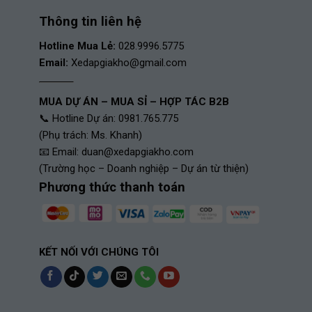
Thông tin liên hệ
Hotline Mua Lẻ:
028.9996.5775
Email:
Xedapgiakho@gmail.com
MUA DỰ ÁN – MUA SỈ – HỢP TÁC B2B
Xe thường sở hữu bánh 24 – 26 inch, có
📞 Hotline Dự án: 0981.765.775
ngắn. Khác với xe đạp thể thao hoặc xe
(Phụ trách: Ms. Khanh)
Tiện dụng, an toàn và thoải mái khi
📧 Email:
duan@xedapgiakho.com
Phù hợp cho nhu cầu đi học, đi chợ,
(Trường học – Doanh nghiệp – Dự án từ thiện)
Phương thức thanh toán
Thiết kế đơn giản, chất lượng bền bỉ
Giá thành tốt, dễ dàng bảo dưỡng, p
Đặc Điểm Nổi Bật Của 
KẾT NỐI VỚI CHÚNG TÔI
Xe đạp mini cho nữ được thiết kế tối ư
trên thị trường hiện nay.
Thiết kế khung thấp, dễ điều