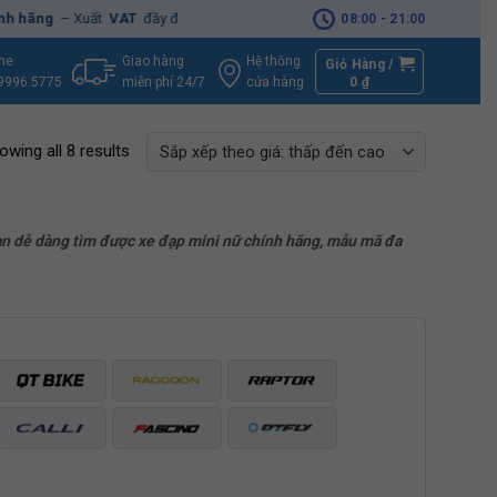
ng
– Xuất
VAT
đầy đủ
|
🚚
Miễn phí
giao hàng - Sửa Chữa
Tận Nhà
08:00 - 21:00
Giao hàng
Hệ thống
ine
Giỏ Hàng /
miễn phí 24/7
0
₫
cửa hàng
9996.5775
owing all 8 results
bạn dễ dàng tìm được xe đạp mini nữ chính hãng, mẫu mã đa