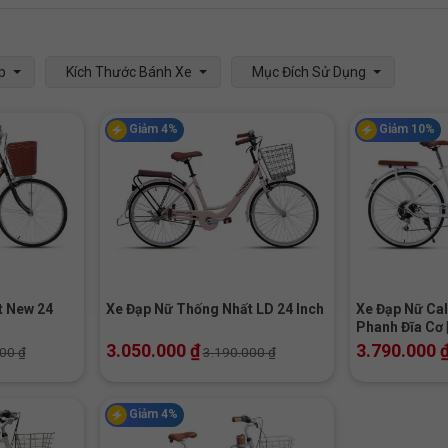
p
Kích Thước Bánh Xe
Mục Đích Sử Dụng
Giảm 4%
Giảm 10%
+
+
t New 24
Xe Đạp Nữ Thống Nhất LD 24 Inch
Xe Đạp Nữ Cal
Phanh Đĩa Cơ |
Mãi Hot
3.050.000
₫
3.790.000
000
₫
3.190.000
₫
Giảm 4%