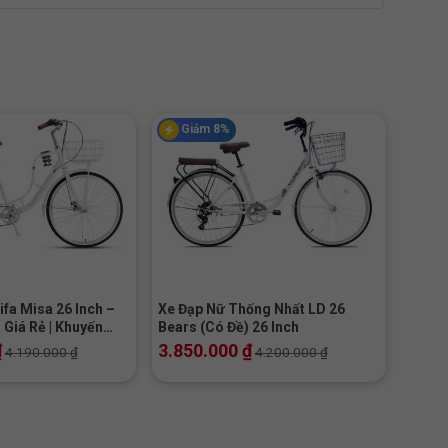
Giảm 8%
+
ifa Misa 26 Inch –
Xe Đạp Nữ Thống Nhất LD 26
 Giá Rẻ | Khuyến
Bears (Có Đề) 26 Inch
₫
3.850.000
₫
4.190.000
₫
4.200.000
₫