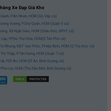
 hàng Xe Đạp Giá Kho
Oanh, P.An Nhơn, HCM (Gò Vấp cũ)
ương Vương, P.Chợ Quán, HCM (Quận 5 cũ)
ơng, Xã Ngãi Giao, HCM (Châu Đức, BRVT cũ)
ố hoặc di chuyển trong khoảng cách
 Lập, P.Phú Thọ Hòa, HCM(Q.Tân Phú cũ)
hị Nhung, KĐT Vạn Phúc, P.Hiệp Bình, HCM (Q.Thủ Đức cũ)
Thị Thập, P.Tân Hưng, HCM (Quận 7 cũ)
ãi, P.Dĩ An, HCM (Dĩ An, Bình Dương cũ)
 P.Phú Lợi, HCM (Thủ Dầu Một, Bình Dương cũ)
ên sức hút của dòng xe đạp mini nữ