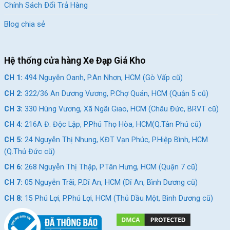
Chính Sách Đổi Trả Hàng
Blog chia sẻ
Momentum đem lại dáng vẻ tinh tế cổ điển nên đặc biệt phù hợp với
phái nữ.
Hệ thống cửa hàng Xe Đạp Giá Kho
Dòng xe đạp thể thao Liv
CH 1:
494 Nguyễn Oanh, P.An Nhơn, HCM (Gò Vấp cũ)
Liv là 1 nhánh của thương hiệu Giant – đây là một thương hiệu
CH 2:
322/36 An Dương Vương, P.Chợ Quán, HCM (Quận 5 cũ)
được tạo ra nhằm đem đến các sản phẩm xe đạp dành cho
CH 3:
330 Hùng Vương, Xã Ngãi Giao, HCM (Châu Đức, BRVT cũ)
phụ nữ. Các mẫu xe được thiết kế phù hợp với sở thích cũng
CH 4:
216A Đ. Độc Lập, P.Phú Thọ Hòa, HCM(Q.Tân Phú cũ)
như đặc điểm dáng người của phái nữ Châu Á. Mang phong
CH 5:
24 Nguyễn Thị Nhung, KĐT Vạn Phúc, P.Hiệp Bình, HCM
cách tinh tế và hiện đại. Mỗi đường nét của xe điều được thiết
(Q.Thủ Đức cũ)
kế một cách tỉ mỉ để giúp tôn lên vẻ đẹp của phái nữ một cách
trọn vẹn.
CH 6:
268 Nguyễn Thị Thập, P.Tân Hưng, HCM (Quận 7 cũ)
CH 7:
05 Nguyễn Trãi, P.Dĩ An, HCM (Dĩ An, Bình Dương cũ)
CH 8:
15 Phú Lợi, P.Phú Lợi, HCM (Thủ Dầu Một, Bình Dương cũ)