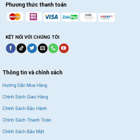
Giant Escape là một trong những sản phẩm xe đạp thể thao đáng chú
Phương thức thanh toán
ý nhất
Dòng xe đạp thể thao Momentum
Dòng xe này chủ yếu tập trung vào thiết kế thời trang và độ bền.
KẾT NỐI VỚI CHÚNG TÔI
Momentum đem lại dáng vẻ tinh tế cổ điển nên đặc biệt phù
hợp với phái nữ. Mẫu xe đạp này đặc biệt phù hợp cho các chị
em sử dụng khi di chuyển đi chơi, dạo phố hay chụp ảnh.
Thông tin và chính sách
Hướng Dẫn Mua Hàng
Chính Sách Giao Hàng
Chính Sách Bảo Hành
Chính Sách Thanh Toán
Chính Sách Bảo Mật