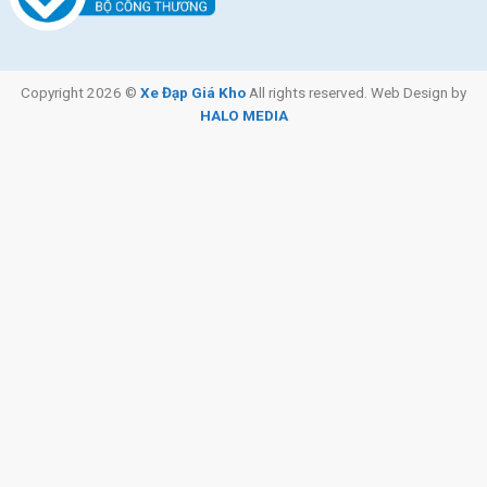
Copyright 2026 ©
Xe Đạp Giá Kho
All rights reserved. Web Design by
HALO MEDIA
Liv là 1 nhánh của thương hiệu Giant
Các Mẫu Xe Đạp Giant Đáng Mua Nhất Cho Mọi Đối
Tượng
Xe Đạp Nữ Đường Phố Nữ Momentum iNeed Latte
Mẫu xe này được thiết kế năng động, thời thượng, phù hợp cho
các chị em văn phòng và nội trợ. Khung xe chất liệu nhôm
ALUXX nhẹ bền, chịu lực tốt cùng lớp sơn tĩnh điện chống bám
bụi và trầy xước. Groupset Shimano Tourney 7 líp cùng xích
KMC mang lại khả năng vận hành êm ái. Đi kèm các phụ kiện