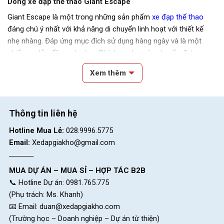
Dòng xe đạp thể thao Giant Escape
Giant Escape là một trong những sản phẩm
xe đạp thể thao
đáng chú ý nhất với khả năng di chuyển linh hoạt với thiết kế
nhẹ nhàng. Đáp ứng mục đích sử dụng hàng ngày và là một
chiếc xe dẫn đầu xu hướng. Phù hợp cho các chuyến đi trong
thành phố hoặc các chuyến dã ngoại.
Xem thêm
Thông tin liên hệ
Hotline Mua Lẻ:
028.9996.5775
Email:
Xedapgiakho@gmail.com
MUA DỰ ÁN – MUA SỈ – HỢP TÁC B2B
📞 Hotline Dự án: 0981.765.775
(Phụ trách: Ms. Khanh)
📧 Email:
duan@xedapgiakho.com
(Trường học – Doanh nghiệp – Dự án từ thiện)