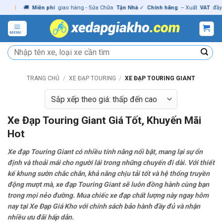
Skip
|
🚚
Miễn phí
giao hàng - Sửa Chữa
Tận Nhà
✓
Chính hãng
– Xuất
VAT
đầy đủ
to
content
MENU
Tìm
kiếm:
TRANG CHỦ
/
XE ĐẠP TOURING
/
XE ĐẠP TOURING GIANT
Xe Đạp Touring Giant Giá Tốt, Khuyến Mãi
Hot
Xe đạp Touring Giant có nhiều tính năng nổi bật, mang lại sự ổn
định và thoải mái cho người lái trong những chuyến đi dài. Với thiết
kế khung sườn chắc chắn, khả năng chịu tải tốt và hệ thống truyền
động mượt mà, xe đạp Touring Giant sẽ luôn đồng hành cùng bạn
trong mọi nẻo đường. Mua chiếc xe đạp chất lượng này ngay hôm
nay tại Xe Đạp Giá Kho với chính sách bảo hành đầy đủ và nhận
nhiều ưu đãi hấp dẫn.