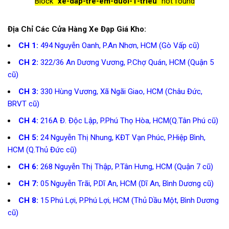
Block
"xe-dap-tre-em-duoi-1-trieu"
not found
Địa Chỉ Các Cửa Hàng Xe Đạp Giá Kho:
CH 1:
494 Nguyễn Oanh, P.An Nhơn, HCM (Gò Vấp cũ)
CH 2:
322/36 An Dương Vương, P.Chợ Quán, HCM (Quận 5
cũ)
CH 3:
330 Hùng Vương, Xã Ngãi Giao, HCM (Châu Đức,
BRVT cũ)
CH 4:
216A Đ. Độc Lập, P.Phú Thọ Hòa, HCM(Q.Tân Phú cũ)
CH 5:
24 Nguyễn Thị Nhung, KĐT Vạn Phúc, P.Hiệp Bình,
HCM (Q.Thủ Đức cũ)
CH 6:
268 Nguyễn Thị Thập, P.Tân Hưng, HCM (Quận 7 cũ)
CH 7:
05 Nguyễn Trãi, P.Dĩ An, HCM (Dĩ An, Bình Dương cũ)
CH 8:
15 Phú Lợi, P.Phú Lợi, HCM (Thủ Dầu Một, Bình Dương
cũ)