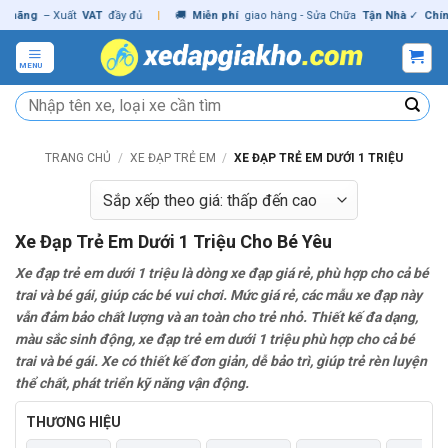
Skip
g
– Xuất
VAT
đầy đủ
|
🚚
Miễn phí
giao hàng - Sửa Chữa
Tận Nhà
✓
Chính hãn
to
content
MENU
Tìm
kiếm:
TRANG CHỦ
/
XE ĐẠP TRẺ EM
/
XE ĐẠP TRẺ EM DƯỚI 1 TRIỆU
Xe Đạp Trẻ Em Dưới 1 Triệu Cho Bé Yêu
Xe đạp trẻ em dưới 1 triệu là dòng xe đạp giá rẻ,
phù hợp cho cả bé
trai và bé gái, giúp các bé vui chơi. M
ức giá rẻ, các mẫu xe đạp này
vẫn đảm bảo chất lượng và an toàn cho trẻ nhỏ. Thiết kế đa dạng,
màu sắc sinh động, xe đạp trẻ em dưới 1 triệu phù hợp cho cả bé
trai và bé gái. Xe có thiết kế đơn giản, dễ bảo trì, giúp trẻ rèn luyện
thể chất, phát triển kỹ năng vận động.
THƯƠNG HIỆU