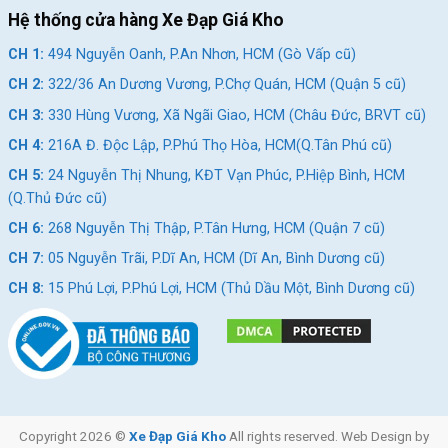
Hệ thống cửa hàng Xe Đạp Giá Kho
CH 1:
494 Nguyễn Oanh, P.An Nhơn, HCM (Gò Vấp cũ)
CH 2:
322/36 An Dương Vương, P.Chợ Quán, HCM (Quận 5 cũ)
CH 3:
330 Hùng Vương, Xã Ngãi Giao, HCM (Châu Đức, BRVT cũ)
CH 4:
216A Đ. Độc Lập, P.Phú Thọ Hòa, HCM(Q.Tân Phú cũ)
CH 5:
24 Nguyễn Thị Nhung, KĐT Vạn Phúc, P.Hiệp Bình, HCM
(Q.Thủ Đức cũ)
CH 6:
268 Nguyễn Thị Thập, P.Tân Hưng, HCM (Quận 7 cũ)
CH 7:
05 Nguyễn Trãi, P.Dĩ An, HCM (Dĩ An, Bình Dương cũ)
CH 8:
15 Phú Lợi, P.Phú Lợi, HCM (Thủ Dầu Một, Bình Dương cũ)
Copyright 2026 ©
Xe Đạp Giá Kho
All rights reserved. Web Design by