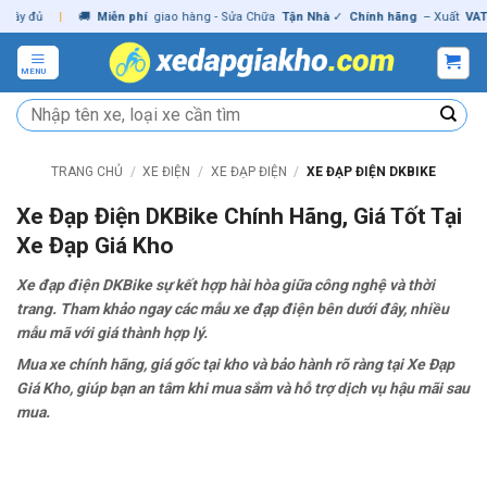
Skip
đủ
|
🚚
Miễn phí
giao hàng - Sửa Chữa
Tận Nhà
✓
Chính hãng
– Xuất
VAT
đầy 
to
content
MENU
Tìm
kiếm:
TRANG CHỦ
/
XE ĐIỆN
/
XE ĐẠP ĐIỆN
/
XE ĐẠP ĐIỆN DKBIKE
Xe Đạp Điện DKBike Chính Hãng, Giá Tốt Tại
Xe Đạp Giá Kho
Xe đạp điện DKBike sự kết hợp hài hòa giữa công nghệ và thời
trang. Tham khảo ngay các mẫu xe đạp điện bên dưới đây, nhiều
mẫu mã với giá thành hợp lý.
Mua xe chính hãng, giá gốc tại kho và bảo hành rõ ràng tại Xe Đạp
Giá Kho, giúp bạn an tâm khi mua sắm và hỗ trợ dịch vụ hậu mãi sau
mua.