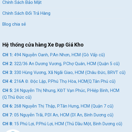
Chính Sách Bảo Mật
Chính Sách Đổi Trả Hàng
Blog chia sẻ
Hệ thống cửa hàng Xe Đạp Giá Kho
CH 1:
494 Nguyễn Oanh, P.An Nhơn, HCM (Gò Vấp cũ)
CH 2:
322/36 An Dương Vương, P.Chợ Quán, HCM (Quận 5 cũ)
CH 3:
330 Hùng Vương, Xã Ngãi Giao, HCM (Châu Đức, BRVT cũ)
CH 4:
216A Đ. Độc Lập, P.Phú Thọ Hòa, HCM(Q.Tân Phú cũ)
CH 5:
24 Nguyễn Thị Nhung, KĐT Vạn Phúc, P.Hiệp Bình, HCM
(Q.Thủ Đức cũ)
CH 6:
268 Nguyễn Thị Thập, P.Tân Hưng, HCM (Quận 7 cũ)
CH 7:
05 Nguyễn Trãi, P.Dĩ An, HCM (Dĩ An, Bình Dương cũ)
CH 8:
15 Phú Lợi, P.Phú Lợi, HCM (Thủ Dầu Một, Bình Dương cũ)