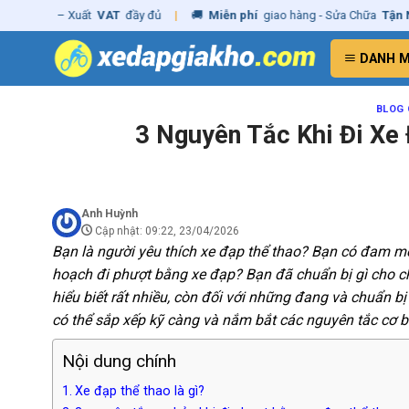
Skip
– Xuất
VAT
đầy đủ
|
🚚
Miễn phí
giao hàng - Sửa Chữa
Tận Nhà
✓
Ch
to
content
DANH 
BLOG 
3 Nguyên Tắc Khi Đi Xe
Anh Huỳnh
Cập nhật: 09:22, 23/04/2026
Bạn là người yêu thích xe đạp thể thao? Bạn có đam 
hoạch đi phượt bằng xe đạp? Bạn đã chuẩn bị gì cho ch
hiểu biết rất nhiều, còn đối với những đang và chuẩn bị
có thể sắp xếp kỹ càng và nắm bắt các nguyên tắc cơ b
Nội dung chính
Xe đạp thể thao là gì?