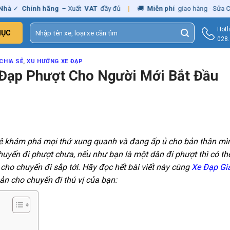
ính hãng
– Xuất
VAT
đầy đủ
|
🚚
Miễn phí
giao hàng - Sửa Chữa
Tận
Tìm
Hotl
MỤC
kiếm:
028
CHIA SẺ
,
XU HƯỚNG XE ĐẠP
 Đạp Phượt Cho Người Mới Bắt Đầu
mê khám phá mọi thứ xung quanh và đang ấp ủ cho bản thân mì
uyến đi phượt chưa, nếu như bạn là một dân đi phượt thì có th
 cho chuyến đi sắp tới. Hãy đọc hết bài viết này cùng
Xe Đạp Gi
ản cho chuyến đi thú vị của bạn: