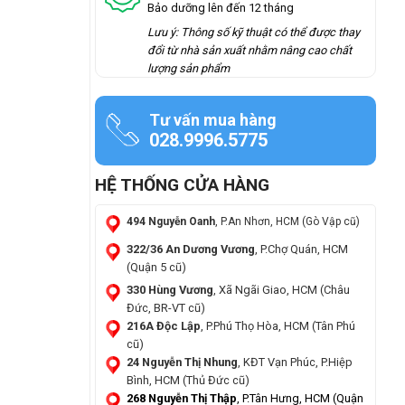
Bảo dưỡng lên đến 12 tháng
Lưu ý: Thông số kỹ thuật có thể được thay
đổi từ nhà sản xuất nhằm nâng cao chất
lượng sản phẩm
Tư vấn mua hàng
028.9996.5775
HỆ THỐNG CỬA HÀNG
494 Nguyễn Oanh
, P.An Nhơn, HCM (Gò Vập cũ)
322/36 An Dương Vương
, P.Chợ Quán, HCM
(Quận 5 cũ)
330 Hùng Vương
, Xã Ngãi Giao, HCM (Châu
Đức, BR-VT cũ)
216A Độc Lập
, P.Phú Thọ Hòa, HCM (Tân Phú
cũ)
24 Nguyễn Thị Nhung
, KĐT Vạn Phúc, P.Hiệp
Bình, HCM (Thủ Đức cũ)
268 Nguyễn Thị Thập
, P.Tân Hưng, HCM (Quận