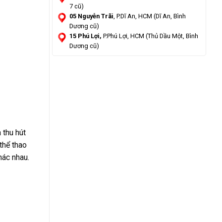
7 cũ)
05 Nguyễn Trãi
, P.Dĩ An, HCM (Dĩ An, Bình
Dương cũ)
15 Phú Lợi,
P.Phú Lợi, HCM (Thủ Dầu Một, Bình
Dương cũ)
 thu hút
thể thao
hác nhau.