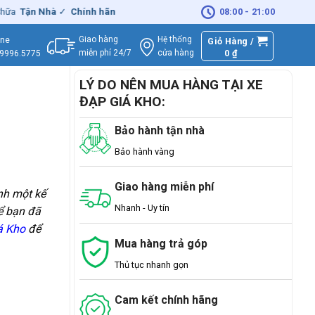
 Nhà
✓
Chính hãng
– Xuất
VAT
đầy đủ
|
🚚
Miễn phí
08:00 - 21:00
giao hàng - Sửa
Giao hàng
Hệ thống
ine
Giỏ Hàng /
miễn phí 24/7
0
₫
cửa hàng
.9996.5775
LÝ DO NÊN MUA HÀNG TẠI XE
ĐẠP GIÁ KHO:
Bảo hành tận nhà
Bảo hành vàng
Giao hàng miễn phí
nh một kế
Nhanh - Uy tín
ể bạn đã
á Kho
để
Mua hàng trả góp
Thủ tục nhanh gọn
Cam kết chính hãng