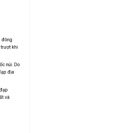
i đông
trượt khi
ốc núi. Do
đạp địa
 đạp
ất và