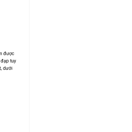
ắm được
 đạp tuy
t, dưới