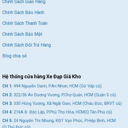
Chính Sách Giao Hàng
Chính Sách Bảo Hành
Chính Sách Thanh Toán
Chính Sách Bảo Mật
Chính Sách Đổi Trả Hàng
Blog chia sẻ
Hệ thống cửa hàng Xe Đạp Giá Kho
CH 1:
494 Nguyễn Oanh, P.An Nhơn, HCM (Gò Vấp cũ)
CH 2:
322/36 An Dương Vương, P.Chợ Quán, HCM (Quận 5 cũ)
CH 3:
330 Hùng Vương, Xã Ngãi Giao, HCM (Châu Đức, BRVT cũ)
CH 4:
216A Đ. Độc Lập, P.Phú Thọ Hòa, HCM(Q.Tân Phú cũ)
CH 5:
24 Nguyễn Thị Nhung, KĐT Vạn Phúc, P.Hiệp Bình, HCM
(Q.Thủ Đức cũ)