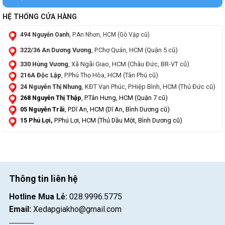
HỆ THỐNG CỬA HÀNG
494 Nguyễn Oanh
, P.An Nhơn, HCM (Gò Vập cũ)
322/36 An Dương Vương
, P.Chợ Quán, HCM (Quận 5 cũ)
330 Hùng Vương
, Xã Ngãi Giao, HCM (Châu Đức, BR-VT cũ)
216A Độc Lập
, P.Phú Thọ Hòa, HCM (Tân Phú cũ)
24 Nguyễn Thị Nhung
, KĐT Vạn Phúc, P.Hiệp Bình, HCM (Thủ Đức cũ)
268 Nguyễn Thị Thập
, P.Tân Hưng, HCM (Quận 7 cũ)
05 Nguyễn Trãi
, P.Dĩ An, HCM (Dĩ An, Bình Dương cũ)
15 Phú Lợi,
P.Phú Lợi, HCM (Thủ Dầu Một, Bình Dương cũ)
Thông tin liên hệ
Hotline Mua Lẻ:
028.9996.5775
Email:
Xedapgiakho@gmail.com