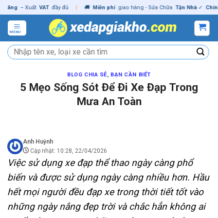
Skip
ng
– Xuất
VAT
đầy đủ
|
🚚
Miễn phí
giao hàng - Sửa Chữa
Tận Nhà
✓
Chính hã
to
content
MENU
Tìm
kiếm:
BLOG CHIA SẺ
,
BẠN CẦN BIẾT
5 Mẹo Sống Sót Để Đi Xe Đạp Trong
Mưa An Toàn
Anh Huỳnh
Cập nhật: 10:28, 22/04/2026
Việc sử dụng xe đạp thể thao ngày càng phổ
biến và được sử dụng ngày càng nhiều hơn. Hầu
hết mọi người đều đạp xe trong thời tiết tốt vào
những ngày nắng đẹp trời và chắc hẳn không ai