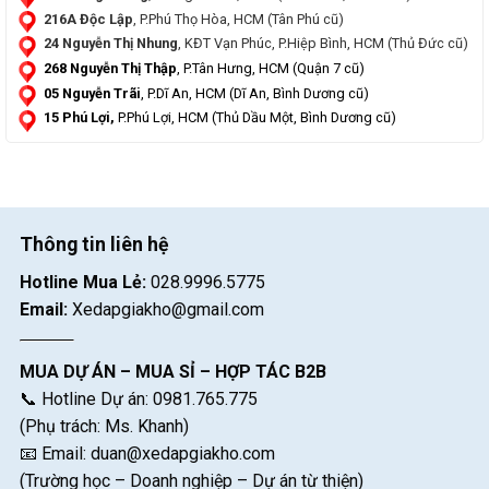
216A Độc Lập
, P.Phú Thọ Hòa, HCM (Tân Phú cũ)
24 Nguyễn Thị Nhung
, KĐT Vạn Phúc, P.Hiệp Bình, HCM (Thủ Đức cũ)
268 Nguyễn Thị Thập
, P.Tân Hưng, HCM (Quận 7 cũ)
05 Nguyễn Trãi
, P.Dĩ An, HCM (Dĩ An, Bình Dương cũ)
15 Phú Lợi,
P.Phú Lợi, HCM (Thủ Dầu Một, Bình Dương cũ)
Thông tin liên hệ
Hotline Mua Lẻ:
028.9996.5775
Email:
Xedapgiakho@gmail.com
MUA DỰ ÁN – MUA SỈ – HỢP TÁC B2B
📞 Hotline Dự án: 0981.765.775
(Phụ trách: Ms. Khanh)
📧 Email:
duan@xedapgiakho.com
(Trường học – Doanh nghiệp – Dự án từ thiện)