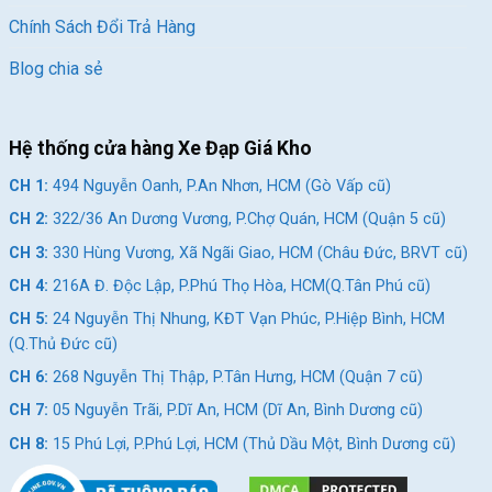
Chính Sách Đổi Trả Hàng
Blog chia sẻ
Hệ thống cửa hàng Xe Đạp Giá Kho
CH 1:
494 Nguyễn Oanh, P.An Nhơn, HCM (Gò Vấp cũ)
CH 2:
322/36 An Dương Vương, P.Chợ Quán, HCM (Quận 5 cũ)
CH 3:
330 Hùng Vương, Xã Ngãi Giao, HCM (Châu Đức, BRVT cũ)
CH 4:
216A Đ. Độc Lập, P.Phú Thọ Hòa, HCM(Q.Tân Phú cũ)
CH 5:
24 Nguyễn Thị Nhung, KĐT Vạn Phúc, P.Hiệp Bình, HCM
(Q.Thủ Đức cũ)
CH 6:
268 Nguyễn Thị Thập, P.Tân Hưng, HCM (Quận 7 cũ)
CH 7:
05 Nguyễn Trãi, P.Dĩ An, HCM (Dĩ An, Bình Dương cũ)
CH 8:
15 Phú Lợi, P.Phú Lợi, HCM (Thủ Dầu Một, Bình Dương cũ)