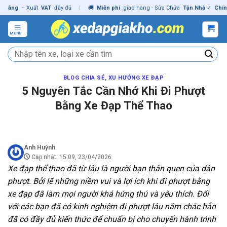
Skip
g
– Xuất
VAT
đầy đủ
|
🚚
Miễn phí
giao hàng - Sửa Chữa
Tận Nhà
✓
Chính hã
to
content
MENU
Tìm
kiếm:
BLOG CHIA SẺ
,
XU HƯỚNG XE ĐẠP
5 Nguyên Tắc Cần Nhớ Khi Đi Phượt
Bằng Xe Đạp Thể Thao
Anh Huỳnh
Cập nhật: 15:09, 23/04/2026
Xe đạp thể thao đã từ lâu là người bạn thân quen của dân
phượt. Bởi lẽ những niềm vui và lợi ích khi đi phượt bằng
xe đạp đã làm mọi người khá hứng thú và yêu thích. Đối
với các bạn đã có kinh nghiệm đi phượt lâu năm chắc hẳn
đã có đầy đủ kiến thức để chuẩn bị cho chuyến hành trình