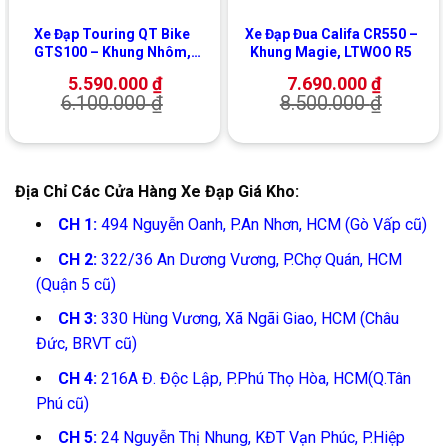
Xe Đạp Touring QT Bike
Xe Đạp Đua Califa CR550 –
GTS100 – Khung Nhôm,
Khung Magie, LTWOO R5
Shimano
5.590.000
₫
7.690.000
₫
6.100.000
₫
8.500.000
₫
Địa Chỉ Các Cửa Hàng Xe Đạp Giá Kho:
CH 1:
494 Nguyễn Oanh, P.An Nhơn, HCM (Gò Vấp cũ)
CH 2:
322/36 An Dương Vương, P.Chợ Quán, HCM
(Quận 5 cũ)
CH 3:
330 Hùng Vương, Xã Ngãi Giao, HCM (Châu
Đức, BRVT cũ)
CH 4:
216A Đ. Độc Lập, P.Phú Thọ Hòa, HCM(Q.Tân
Phú cũ)
CH 5:
24 Nguyễn Thị Nhung, KĐT Vạn Phúc, P.Hiệp