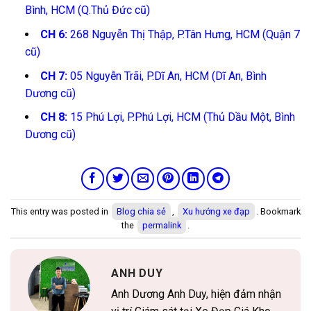
Bình, HCM (Q.Thủ Đức cũ)
CH 6:
268 Nguyễn Thị Thập, P.Tân Hưng, HCM (Quận 7
cũ)
CH 7:
05 Nguyễn Trãi, P.Dĩ An, HCM (Dĩ An, Bình
Dương cũ)
CH 8:
15 Phú Lợi, P.Phú Lợi, HCM (Thủ Dầu Một, Bình
Dương cũ)
This entry was posted in
Blog chia sẻ
,
Xu hướng xe đạp
. Bookmark
the
permalink
.
ANH DUY
Anh Dương Anh Duy, hiện đảm nhận