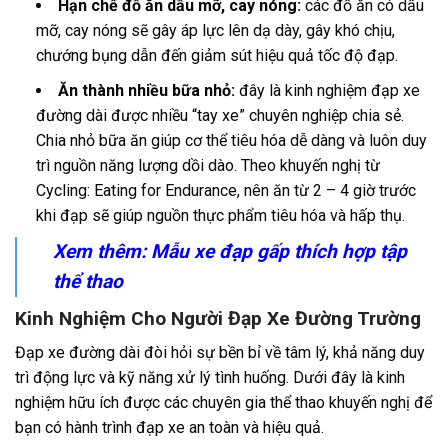
Hạn chế đồ ăn dầu mỡ, cay nóng:
các đồ ăn có dầu
mỡ, cay nóng sẽ gây áp lực lên dạ dày, gây khó chịu,
chướng bụng dẫn đến giảm sút hiệu quả tốc độ đạp.
Ăn thành nhiều bữa nhỏ:
đây là kinh nghiệm đạp xe
đường dài được nhiều “tay xe” chuyên nghiệp chia sẻ.
Chia nhỏ bữa ăn giúp cơ thể tiêu hóa dễ dàng và luôn duy
trì nguồn năng lượng dồi dào.
Theo khuyến nghị từ
Cycling: Eating for Endurance, nên ăn từ 2 – 4 giờ trước
khi đạp sẽ giúp nguồn thực phẩm tiêu hóa và hấp thụ.
Xem thêm: Mẫu
xe đạp gấp
thích hợp tập
thể thao
Kinh Nghiệm Cho Người Đạp Xe Đường Trường
Đạp xe đường dài đòi hỏi sự bền bỉ về tâm lý, khả năng duy
trì động lực và kỹ năng xử lý tình huống. Dưới đây là kinh
nghiệm hữu ích được các chuyên gia thể thao khuyến nghị để
bạn có hành trình đạp xe an toàn và hiệu quả.