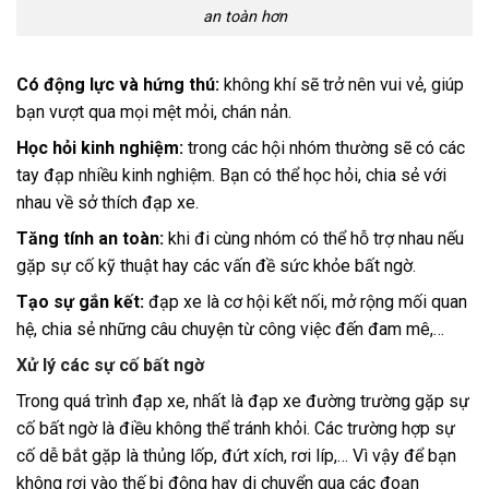
an toàn hơn
Có động lực và hứng thú:
không khí sẽ trở nên vui vẻ, giúp
bạn vượt qua mọi mệt mỏi, chán nản.
Học hỏi kinh nghiệm:
trong các hội nhóm thường sẽ có các
tay đạp nhiều kinh nghiệm. Bạn có thể học hỏi, chia sẻ với
nhau về sở thích đạp xe.
Tăng tính an toàn:
khi đi cùng nhóm có thể hỗ trợ nhau nếu
gặp sự cố kỹ thuật hay các vấn đề sức khỏe bất ngờ.
Tạo sự gắn kết:
đạp xe là cơ hội kết nối, mở rộng mối quan
hệ, chia sẻ những câu chuyện từ công việc đến đam mê,…
Xử lý các sự cố bất ngờ
Trong quá trình đạp xe, nhất là đạp xe đường trường gặp sự
cố bất ngờ là điều không thể tránh khỏi. Các trường hợp sự
cố dễ bắt gặp là thủng lốp, đứt xích, rơi líp,…
Vì vậy để bạn
không rơi vào thế bị động hay di chuyển qua các đoạn