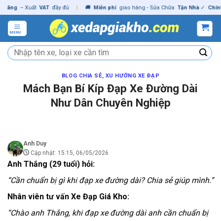
Skip
 Xuất
VAT
đầy đủ
|
🚚
Miễn phí
giao hàng - Sửa Chữa
Tận Nhà
✓
Chính hãng
to
content
MENU
Tìm
kiếm:
BLOG CHIA SẺ
,
XU HƯỚNG XE ĐẠP
Mách Bạn Bí Kíp Đạp Xe Đường Dài
Như Dân Chuyên Nghiệp
Anh Duy
Cập nhật: 15:15, 06/05/2026
Anh Thắng (29 tuổi) hỏi:
“Cần chuẩn bị gì khi đạp xe đường dài? Chia sẻ giúp mình.”
Nhân viên tư vấn Xe Đạp Giá Kho:
“Chào anh Thắng, khi đạp xe đường dài anh cần chuẩn bị