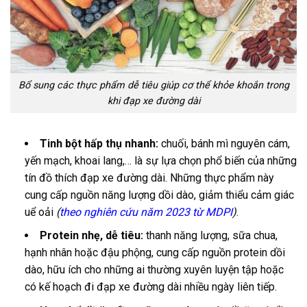
Bổ sung các thực phẩm dễ tiêu giúp cơ thể khỏe khoắn trong
khi đạp xe đường dài
Tinh bột hấp thụ nhanh:
chuối, bánh mì nguyên cám,
yến mạch, khoai lang,… là sự lựa chọn phổ biến của những
tín đồ thích đạp xe đường dài. Những thực phẩm này
cung cấp nguồn năng lượng dồi dào, giảm thiểu cảm giác
uể oải
(
theo nghiên cứu năm 2023 từ MDPI
)
.
Protein nhẹ, dễ tiêu:
thanh năng lượng, sữa chua,
hạnh nhân hoặc đậu phộng, cung cấp nguồn protein dồi
dào, hữu ích cho những ai thường xuyên luyện tập hoặc
có kế hoạch đi đạp xe đường dài nhiều ngày liên tiếp.