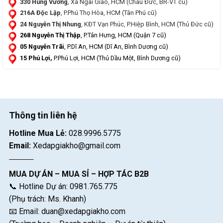
330 Hùng Vương
, Xã Ngãi Giao, HCM (Châu Đức, BR-VT cũ)
216A Độc Lập
, P.Phú Thọ Hòa, HCM (Tân Phú cũ)
24 Nguyễn Thị Nhung
, KĐT Vạn Phúc, P.Hiệp Bình, HCM (Thủ Đức cũ)
268 Nguyễn Thị Thập
, P.Tân Hưng, HCM (Quận 7 cũ)
05 Nguyễn Trãi
, P.Dĩ An, HCM (Dĩ An, Bình Dương cũ)
15 Phú Lợi,
P.Phú Lợi, HCM (Thủ Dầu Một, Bình Dương cũ)
Thông tin liên hệ
Hotline Mua Lẻ:
028.9996.5775
Email:
Xedapgiakho@gmail.com
MUA DỰ ÁN – MUA SỈ – HỢP TÁC B2B
📞 Hotline Dự án: 0981.765.775
(Phụ trách: Ms. Khanh)
📧 Email:
duan@xedapgiakho.com