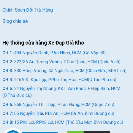
Chính Sách Đổi Trả Hàng
Blog chia sẻ
Hệ thống cửa hàng Xe Đạp Giá Kho
CH 1:
494 Nguyễn Oanh, P.An Nhơn, HCM (Gò Vấp cũ)
CH 2:
322/36 An Dương Vương, P.Chợ Quán, HCM (Quận 5 cũ)
CH 3:
330 Hùng Vương, Xã Ngãi Giao, HCM (Châu Đức, BRVT cũ)
CH 4:
216A Đ. Độc Lập, P.Phú Thọ Hòa, HCM(Q.Tân Phú cũ)
CH 5:
24 Nguyễn Thị Nhung, KĐT Vạn Phúc, P.Hiệp Bình, HCM
(Q.Thủ Đức cũ)
CH 6:
268 Nguyễn Thị Thập, P.Tân Hưng, HCM (Quận 7 cũ)
CH 7:
05 Nguyễn Trãi, P.Dĩ An, HCM (Dĩ An, Bình Dương cũ)
CH 8:
15 Phú Lợi, P.Phú Lợi, HCM (Thủ Dầu Một, Bình Dương cũ)