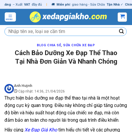
Skip
ng
– Xuất
VAT
đầy đủ
|
🚚
Miễn phí
giao hàng - Sửa Chữa
Tận Nhà
✓
Chính hã
to
content
MENU
Tìm
kiếm:
BLOG CHIA SẺ
,
SỬA CHỮA XE ĐẠP
Cách Bảo Dưỡng Xe Đạp Thể Thao
Tại Nhà Đơn Giản Và Nhanh Chóng
Anh Huỳnh
Cập nhật: 14:36, 21/04/2026
Thực hiện bảo dưỡng xe đạp thể thao tại nhà là một hoạt
động cực kỳ quan trọng. Điều này không chỉ giúp tăng cường
độ bền và hiệu suất hoạt động của chiếc xe đạp, mà còn
đảm bảo an toàn cho người lái trong quá trình điều khiển.
Hãy cùng
Xe Đạp Giá Kho
tìm hiểu chi tiết về các phương