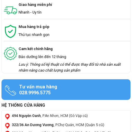
Giao hàng miễn phí
Nhanh - Uy tín
Mua hàng trả góp
Thủ tục nhanh gọn
Cam kết chính hãng
Bảo dưỡng lên đến 12 tháng
Lưu ý: Thông số kỹ thuật có thể được thay đổi từ nhà sản xuất
nhằm nâng cao chất lượng sản phẩm
Tư vấn mua hàng
028.9996.5775
HỆ THỐNG CỬA HÀNG
494 Nguyễn Oanh
, P.An Nhơn, HCM (Gò Vập cũ)
322/36 An Dương Vương
, P.Chợ Quán, HCM (Quận 5 cũ)