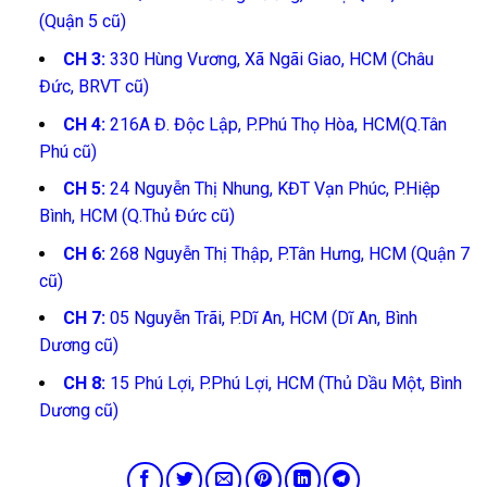
(Quận 5 cũ)
CH 3:
330 Hùng Vương, Xã Ngãi Giao, HCM (Châu
Đức, BRVT cũ)
CH 4:
216A Đ. Độc Lập, P.Phú Thọ Hòa, HCM(Q.Tân
Phú cũ)
CH 5:
24 Nguyễn Thị Nhung, KĐT Vạn Phúc, P.Hiệp
Bình, HCM (Q.Thủ Đức cũ)
CH 6:
268 Nguyễn Thị Thập, P.Tân Hưng, HCM (Quận 7
cũ)
CH 7:
05 Nguyễn Trãi, P.Dĩ An, HCM (Dĩ An, Bình
Dương cũ)
CH 8:
15 Phú Lợi, P.Phú Lợi, HCM (Thủ Dầu Một, Bình
Dương cũ)