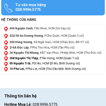
Tư vấn mua hàng
028.9996.5775
HỆ THỐNG CỬA HÀNG
494 Nguyễn Oanh
, P.An Nhơn, HCM (Gò Vập cũ)
322/36 An Dương Vương
, P.Chợ Quán, HCM (Quận 5 cũ)
330 Hùng Vương
, Xã Ngãi Giao, HCM (Châu Đức, BR-VT cũ)
216A Độc Lập
, P.Phú Thọ Hòa, HCM (Tân Phú cũ)
24 Nguyễn Thị Nhung
, KĐT Vạn Phúc, P.Hiệp Bình, HCM (Thủ Đức cũ)
268 Nguyễn Thị Thập
, P.Tân Hưng, HCM (Quận 7 cũ)
05 Nguyễn Trãi
, P.Dĩ An, HCM (Dĩ An, Bình Dương cũ)
15 Phú Lợi,
P.Phú Lợi, HCM (Thủ Dầu Một, Bình Dương cũ)
Thông tin liên hệ
Hotline Mua Lẻ:
028.9996.5775