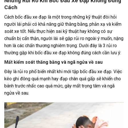
Những Rủi Ro Khi Bốc Đầu Xe Đạp Không Đúng
Cách
Cách bốc đầu xe đạp là một trong những kỹ thuật đòi hỏi
người lái phải có khả năng giữ thăng bằng, phản xạ và kiểm
soát xe tốt. Nếu thực hiện sai kỹ thuật hay không có sự
chuẩn bị cẩn thận, người lái sẽ gặp rủi ro ngoài ý muốn, nặng
hơn là các chấn thương nghiêm trọng. Dưới đây là 3 rủi ro
thường gặp khi bốc đầu xe đạp không đúng cách cần lưu ý:
Mất kiểm soát thăng bằng và ngã ngửa về sau
Đây là rủi ro phổ biến nhất khi mới tập bốc đầu xe đạp. Việc
kéo ghi đông quá mạnh hay đạp chân quá gấp sẽ khiến cho
bánh trước nhấc cao quá mức, gây mất trọng tâm và ngã
ngửa về sau.