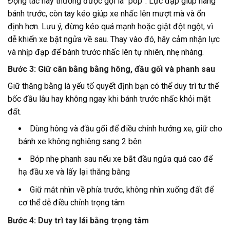
Động tác này thường được gọi là “pop”. Lực đạp giúp nâng
bánh trước, còn tay kéo giúp xe nhấc lên mượt mà và ổn
định hơn. Lưu ý, đừng kéo quá mạnh hoặc giật đột ngột, vì
dễ khiến xe bật ngửa về sau. Thay vào đó, hãy cảm nhận lực
và nhịp đạp để bánh trước nhấc lên tự nhiên, nhẹ nhàng.
Bước 3: Giữ cân bằng bằng hông, đầu gối và phanh sau
Giữ thăng bằng là yếu tố quyết định bạn có thể duy trì tư thế
bốc đầu lâu hay không ngay khi bánh trước nhấc khỏi mặt
đất.
Dùng hông và đầu gối để điều chỉnh hướng xe, giữ cho
bánh xe không nghiêng sang 2 bên
Bóp nhẹ phanh sau nếu xe bắt đầu ngửa quá cao để
hạ đầu xe và lấy lại thăng bằng
Giữ mắt nhìn về phía trước, không nhìn xuống đất để
cơ thể dễ điều chỉnh trọng tâm
Bước 4: Duy trì tay lái bằng trọng tâm