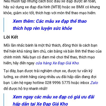
Nếu muốn tập những cách bốc đầu xe đạp được an toàn,
hãy sử dụng xe đạp địa hình (MTB) hoặc xe BMX có khung
khỏe, giảm xóc tốt, thích hợp với môn thể thao mạo hiểm.
Xem thêm: Các mẫu
xe đạp thể thao
thích hợp rèn luyện sức khỏe
Lời Kết
Mỗi lần nhấc bánh là một thử thách, đồng thời là cách bạn
thể hiện khả năng làm chủ, cân bằng và bản lĩnh thể thao của
chính mình. Nếu bạn có đam mê chơi thể thao, thích mạo
hiểm, hãy đến ngay
cửa hàng Xe Đạp Giá Kho
.
Tại đây, bạn được trải nghiệm chọn xe, được tư vấn kỹ
lưỡng, xe chính hãng cùng nhiều ưu đãi hấp dẫn đang đợi
bạn. Liên hệ ngay hotline
028 9996 5775
hoặc inbox
Zalo
để được hỗ trợ nhanh nhất!
Xem ngay các mẫu xe đạp có giá ưu đãi
hấp dẫn tại Xe Đạp Giá Kho