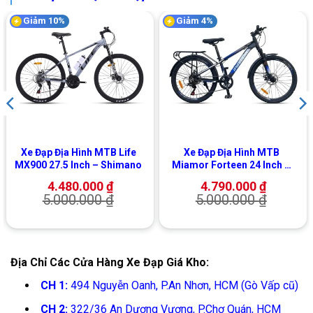
Giảm 10%
Giảm 4%
Xe Đạp Địa Hình MTB Life
Xe Đạp Địa Hình MTB
MX900 27.5 Inch – Shimano
Miamor Forteen 24 Inch –
Shimano
4.480.000
₫
4.790.000
₫
5.000.000
₫
5.000.000
₫
Địa Chỉ Các Cửa Hàng Xe Đạp Giá Kho:
CH 1:
494 Nguyễn Oanh, P.An Nhơn, HCM (Gò Vấp cũ)
CH 2:
322/36 An Dương Vương, P.Chợ Quán, HCM