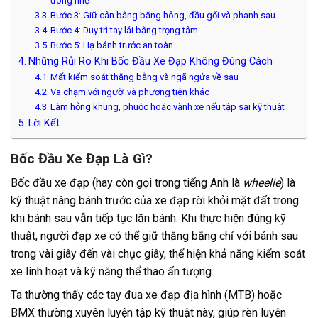
đông nhẹ
Bước 3: Giữ cân bằng bằng hông, đầu gối và phanh sau
Bước 4: Duy trì tay lái bằng trọng tâm
Bước 5: Hạ bánh trước an toàn
Những Rủi Ro Khi Bốc Đầu Xe Đạp Không Đúng Cách
Mất kiểm soát thăng bằng và ngã ngửa về sau
Va chạm với người và phương tiện khác
Làm hỏng khung, phuộc hoặc vành xe nếu tập sai kỹ thuật
Lời Kết
Bốc Đầu Xe Đạp Là Gì?
Bốc đầu xe đạp (hay còn gọi trong tiếng Anh là
wheelie
) là
kỹ thuật nâng bánh trước của xe đạp rời khỏi mặt đất trong
khi bánh sau vẫn tiếp tục lăn bánh. Khi thực hiện đúng kỹ
thuật, người đạp xe có thể giữ thăng bằng chỉ với bánh sau
trong vài giây đến vài chục giây, thể hiện khả năng kiểm soát
xe linh hoạt và kỹ năng thể thao ấn tượng.
Ta thường thấy các tay đua xe đạp địa hình (MTB) hoặc
BMX thường xuyên luyện tập kỹ thuật này, giúp rèn luyện