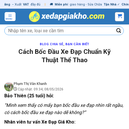
Skip
 Xuất
VAT
đầy đủ
|
🚚
Miễn phí
giao hàng - Sửa Chữa
Tận Nhà
✓
Chính hãng
–
to
content
MENU
Tìm
kiếm:
BLOG CHIA SẺ
,
BẠN CẦN BIẾT
Cách Bốc Đầu Xe Đạp Chuẩn Kỹ
Thuật Thể Thao
Phạm Thị Vân Khanh
Cập nhật: 09:34, 08/05/2026
Bảo Thiên (25 tuổi) hỏi:
“Mình xem thấy có mấy bạn bốc đầu xe đạp nhìn rất ngầu,
có cách bốc đầu xe đạp nào dễ không?”
Nhân viên tư vấn Xe Đạp Giá Kho: