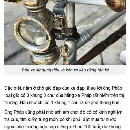
Đèn xe sử dụng dầu và kèn xe kêu tiếng tắc kè
Đặc biệt, nằm ở chỗ giò đạp của xe đạp, theo lời ông Pháp
loại giò có 3 khung 3 chữ của hãng xe Pháp rất hiếm trên thị
trường. Hầu như chỉ có 1 khung 1 chữ là sẽ phổ thông hơn.
Ông Pháp cũng phải nhờ anh em chơi đồ cổ có kinh nghiệm
tra cứu, tìm kiếm từng món, có khi phải đặt mua từ nước
ngoài như trường hợp cặp niềng xe hơn 100 tuổi, do không