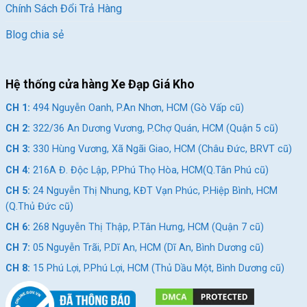
Chính Sách Đổi Trả Hàng
Blog chia sẻ
Hệ thống cửa hàng Xe Đạp Giá Kho
CH 1:
494 Nguyễn Oanh, P.An Nhơn, HCM (Gò Vấp cũ)
CH 2:
322/36 An Dương Vương, P.Chợ Quán, HCM (Quận 5 cũ)
CH 3:
330 Hùng Vương, Xã Ngãi Giao, HCM (Châu Đức, BRVT cũ)
CH 4:
216A Đ. Độc Lập, P.Phú Thọ Hòa, HCM(Q.Tân Phú cũ)
CH 5:
24 Nguyễn Thị Nhung, KĐT Vạn Phúc, P.Hiệp Bình, HCM
(Q.Thủ Đức cũ)
CH 6:
268 Nguyễn Thị Thập, P.Tân Hưng, HCM (Quận 7 cũ)
CH 7:
05 Nguyễn Trãi, P.Dĩ An, HCM (Dĩ An, Bình Dương cũ)
CH 8:
15 Phú Lợi, P.Phú Lợi, HCM (Thủ Dầu Một, Bình Dương cũ)