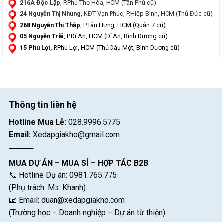
216A Độc Lập
, P.Phú Thọ Hòa, HCM (Tân Phú cũ)
24 Nguyễn Thị Nhung
, KĐT Vạn Phúc, P.Hiệp Bình, HCM (Thủ Đức cũ)
268 Nguyễn Thị Thập
, P.Tân Hưng, HCM (Quận 7 cũ)
05 Nguyễn Trãi
, P.Dĩ An, HCM (Dĩ An, Bình Dương cũ)
15 Phú Lợi,
P.Phú Lợi, HCM (Thủ Dầu Một, Bình Dương cũ)
Thông tin liên hệ
Hotline Mua Lẻ:
028.9996.5775
Email:
Xedapgiakho@gmail.com
MUA DỰ ÁN – MUA SỈ – HỢP TÁC B2B
📞 Hotline Dự án: 0981.765.775
(Phụ trách: Ms. Khanh)
📧 Email:
duan@xedapgiakho.com
(Trường học – Doanh nghiệp – Dự án từ thiện)