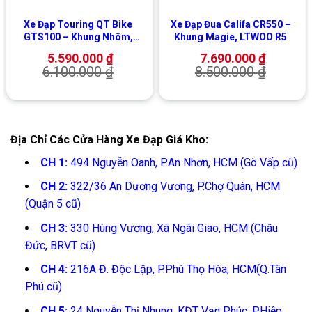
Xe Đạp Touring QT Bike
Xe Đạp Đua Califa CR550 –
GTS100 – Khung Nhôm,
Khung Magie, LTWOO R5
Shimano
5.590.000
₫
7.690.000
₫
6.100.000
₫
8.500.000
₫
Địa Chỉ Các Cửa Hàng Xe Đạp Giá Kho:
CH 1:
494 Nguyễn Oanh, P.An Nhơn, HCM (Gò Vấp cũ)
CH 2:
322/36 An Dương Vương, P.Chợ Quán, HCM
(Quận 5 cũ)
CH 3:
330 Hùng Vương, Xã Ngãi Giao, HCM (Châu
Đức, BRVT cũ)
CH 4:
216A Đ. Độc Lập, P.Phú Thọ Hòa, HCM(Q.Tân
Phú cũ)
CH 5:
24 Nguyễn Thị Nhung, KĐT Vạn Phúc, P.Hiệp