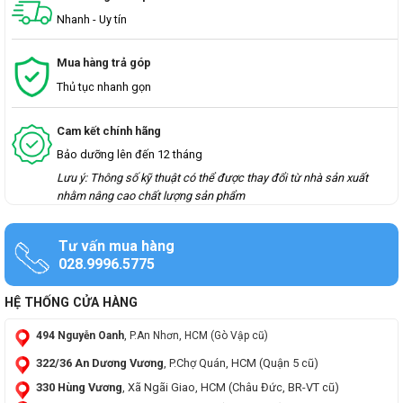
Nhanh - Uy tín
Mua hàng trả góp
Thủ tục nhanh gọn
Cam kết chính hãng
Bảo dưỡng lên đến 12 tháng
Lưu ý: Thông số kỹ thuật có thể được thay đổi từ nhà sản xuất
nhằm nâng cao chất lượng sản phẩm
Tư vấn mua hàng
028.9996.5775
HỆ THỐNG CỬA HÀNG
494 Nguyễn Oanh
, P.An Nhơn, HCM (Gò Vập cũ)
322/36 An Dương Vương
, P.Chợ Quán, HCM (Quận 5 cũ)
330 Hùng Vương
, Xã Ngãi Giao, HCM (Châu Đức, BR-VT cũ)