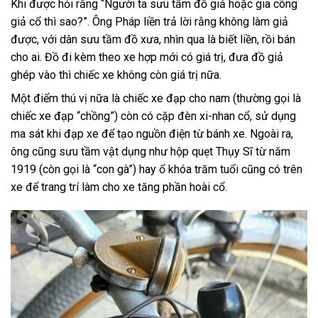
Khi được hỏi rằng “Người ta sưu tầm đồ giả hoặc gia công
giả cổ thì sao?”. Ông Pháp liền trả lời rằng không làm giả
được, với dân sưu tầm đồ xưa, nhìn qua là biết liền, rồi bán
cho ai. Đồ đi kèm theo xe hợp mới có giá trị, đưa đồ giả
ghép vào thì chiếc xe không còn giá trị nữa.
Một điểm thú vị nữa là chiếc xe đạp cho nam (thường gọi là
chiếc xe đạp “chồng”) còn có cặp đèn xi-nhan cổ, sử dụng
ma sát khi đạp xe để tạo nguồn điện từ bánh xe. Ngoài ra,
ông cũng sưu tầm vật dụng như hộp quẹt Thụy Sĩ từ năm
1919 (còn gọi là “con gà”) hay ổ khóa trăm tuổi cũng có trên
xe để trang trí làm cho xe tăng phần hoài cổ.