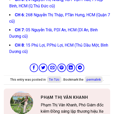
Bình, HCM (Q.Thủ Đức cũ)
CH 6:
268 Nguyễn Thị Thập, P.Tân Hưng, HCM (Quận 7
cũ)
CH 7:
05 Nguyễn Trãi, P.Dĩ An, HCM (Dĩ An, Bình
Dương cũ)
CH 8:
15 Phú Lợi, P.Phú Lợi, HCM (Thủ Dầu Một, Bình
Dương cũ)
This entry was posted in
Tin Tức
. Bookmark the
permalink
.
PHẠM THỊ VÂN KHANH
Phạm Thị Vân Khanh, Phó Giám đốc
kiêm Đồng sáng lập thương hiệu Xe