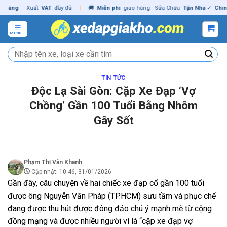
Skip
g
– Xuất
VAT
đầy đủ
|
🚚
Miễn phí
giao hàng - Sửa Chữa
Tận Nhà
✓
Chính hãn
to
content
MENU
Tìm
kiếm:
TIN TỨC
Độc Lạ Sài Gòn: Cặp Xe Đạp ‘Vợ
Chồng’ Gần 100 Tuổi Bằng Nhôm
Gây Sốt
Phạm Thị Vân Khanh
Cập nhật: 10:46, 31/01/2026
Gần đây, câu chuyện về hai chiếc xe đạp cổ gần 100 tuổi
được ông Nguyễn Văn Pháp (TP.HCM) sưu tầm và phục chế
đang được thu hút được đông đảo chú ý mạnh mẽ từ cộng
đồng mạng và được nhiều người ví là “cặp xe đạp vợ