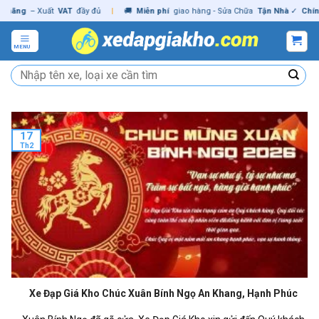
Skip
g
– Xuất
VAT
đầy đủ
|
🚚
Miễn phí
giao hàng - Sửa Chữa
Tận Nhà
✓
Chính hãn
to
content
MENU
Tìm
kiếm:
17
Th2
Xe Đạp Giá Kho Chúc Xuân Bính Ngọ An Khang, Hạnh Phúc