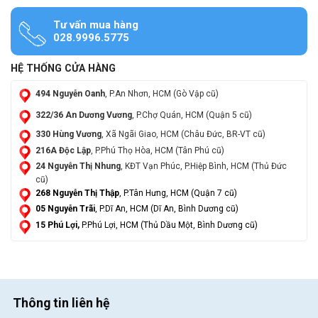
Tư vấn mua hàng
028.9996.5775
HỆ THỐNG CỬA HÀNG
494 Nguyễn Oanh
, P.An Nhơn, HCM (Gò Vập cũ)
322/36 An Dương Vương
, P.Chợ Quán, HCM (Quận 5 cũ)
330 Hùng Vương
, Xã Ngãi Giao, HCM (Châu Đức, BR-VT cũ)
216A Độc Lập
, P.Phú Thọ Hòa, HCM (Tân Phú cũ)
24 Nguyễn Thị Nhung
, KĐT Vạn Phúc, P.Hiệp Bình, HCM (Thủ Đức
cũ)
268 Nguyễn Thị Thập
, P.Tân Hưng, HCM (Quận 7 cũ)
05 Nguyễn Trãi
, P.Dĩ An, HCM (Dĩ An, Bình Dương cũ)
15 Phú Lợi,
P.Phú Lợi, HCM (Thủ Dầu Một, Bình Dương cũ)
Thông tin liên hệ