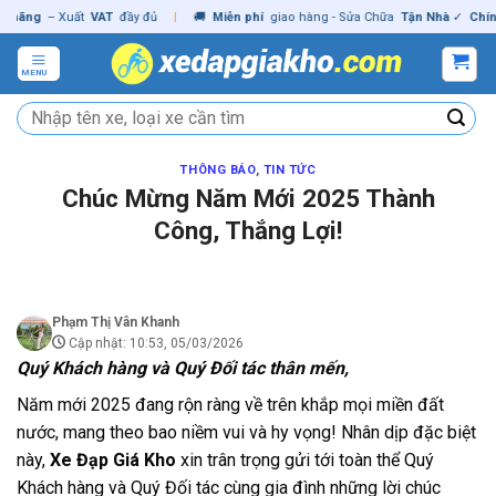
Skip
ãng
– Xuất
VAT
đầy đủ
|
🚚
Miễn phí
giao hàng - Sửa Chữa
Tận Nhà
✓
Chính h
to
content
MENU
Tìm
kiếm:
THÔNG BÁO
,
TIN TỨC
Chúc Mừng Năm Mới 2025 Thành
Công, Thắng Lợi!
Phạm Thị Vân Khanh
Cập nhật: 10:53, 05/03/2026
Quý Khách hàng và Quý Đối tác thân mến,
Năm mới 2025 đang rộn ràng về trên khắp mọi miền đất
nước, mang theo bao niềm vui và hy vọng! Nhân dịp đặc biệt
này,
Xe Đạp Giá Kho
xin trân trọng gửi tới toàn thể Quý
Khách hàng và Quý Đối tác cùng gia đình những lời chúc