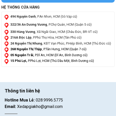
HỆ THỐNG CỬA HÀNG
494 Nguyễn Oanh
, P.An Nhơn, HCM (Gò Vập cũ)
322/36 An Dương Vương
, P.Chợ Quán, HCM (Quận 5 cũ)
330 Hùng Vương
, Xã Ngãi Giao, HCM (Châu Đức, BR-VT cũ)
216A Độc Lập
, P.Phú Thọ Hòa, HCM (Tân Phú cũ)
24 Nguyễn Thị Nhung
, KĐT Vạn Phúc, P.Hiệp Bình, HCM (Thủ Đức cũ)
268 Nguyễn Thị Thập
, P.Tân Hưng, HCM (Quận 7 cũ)
05 Nguyễn Trãi
, P.Dĩ An, HCM (Dĩ An, Bình Dương cũ)
15 Phú Lợi,
P.Phú Lợi, HCM (Thủ Dầu Một, Bình Dương cũ)
Thông tin liên hệ
Hotline Mua Lẻ:
028.9996.5775
Email:
Xedapgiakho@gmail.com