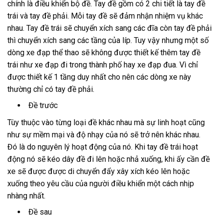
chính là điều khiển bộ đề. Tay đề gồm có 2 chi tiết là tay đề
trái và tay đề phải. Mỗi tay đề sẽ đảm nhận nhiệm vụ khác
nhau. Tay đề trái sẽ chuyển xích sang các đĩa còn tay đề phải
thì chuyển xích sang các tầng của líp. Tuy vậy nhưng một số
dòng xe đạp thể thao sẽ không được thiết kế thêm tay đề
trái như xe đạp đi trong thành phố hay xe đạp đua. Vì chỉ
được thiết kế 1 tầng duy nhất cho nên các dòng xe này
thường chỉ có tay đề phải.
Đề trước
Tùy thuộc vào từng loại đề khác nhau mà sự linh hoạt cũng
như sự mềm mại và độ nhạy của nó sẽ trở nên khác nhau.
Đó là do nguyên lý hoạt động của nó. Khi tay đề trái hoạt
động nó sẽ kéo dây đề đi lên hoặc nhả xuống, khi ấy cần đề
xe sẽ được được di chuyển đẩy xây xích kéo lên hoặc
xuống theo yêu cầu của người điều khiển một cách nhịp
nhàng nhất.
Đề sau