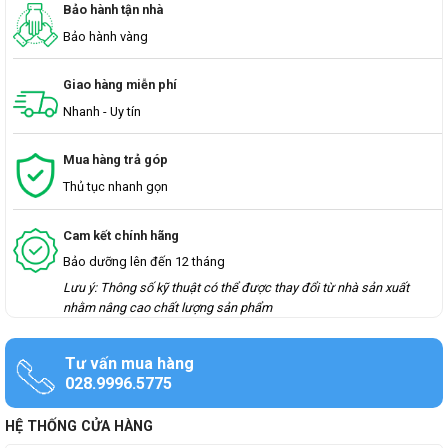
Bảo hành tận nhà
Bảo hành vàng
Giao hàng miễn phí
Nhanh - Uy tín
Mua hàng trả góp
Thủ tục nhanh gọn
Cam kết chính hãng
Bảo dưỡng lên đến 12 tháng
Lưu ý: Thông số kỹ thuật có thể được thay đổi từ nhà sản xuất
nhằm nâng cao chất lượng sản phẩm
Tư vấn mua hàng
028.9996.5775
HỆ THỐNG CỬA HÀNG