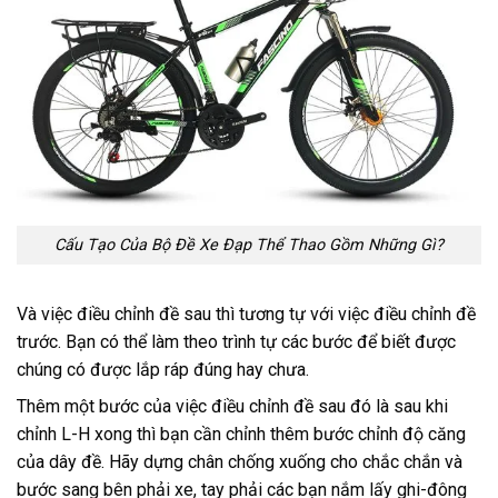
Cấu Tạo Của Bộ Đề Xe Đạp Thể Thao Gồm Những Gì?
Và việc điều chỉnh đề sau thì tương tự với việc điều chỉnh đề
trước. Bạn có thể làm theo trình tự các bước để biết được
chúng có được lắp ráp đúng hay chưa.
Thêm một bước của việc điều chỉnh đề sau đó là sau khi
chỉnh L-H xong thì bạn cần chỉnh thêm bước chỉnh độ căng
của dây đề. Hãy dựng chân chống xuống cho chắc chắn và
bước sang bên phải xe, tay
phải các bạn nắm lấy ghi-đông