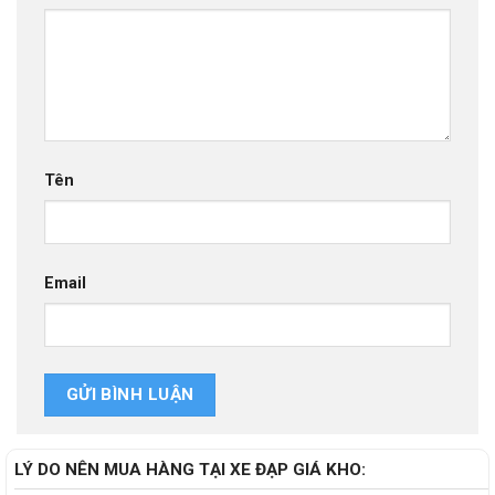
Tên
Email
LÝ DO NÊN MUA HÀNG TẠI XE ĐẠP GIÁ KHO: