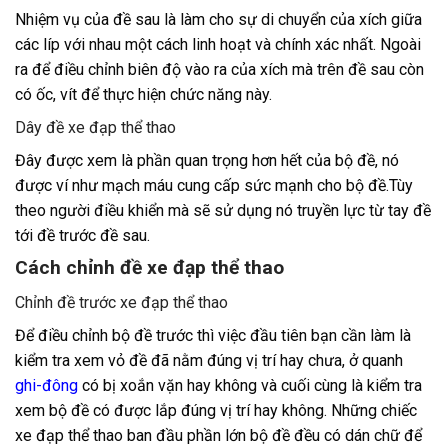
Nhiệm vụ của đề sau là làm cho sự di chuyển của xích giữa
các líp với nhau một cách linh hoạt và chính xác nhất. Ngoài
ra để điều chỉnh biên độ vào ra của xích mà trên đề sau còn
có ốc, vít để thực hiện chức năng này.
Dây đề xe đạp thể thao
Đây được xem là phần quan trọng hơn hết của bộ đề, nó
được ví như mạch máu cung cấp sức mạnh cho bộ đề.Tùy
theo người điều khiển mà sẽ sử dụng nó truyền lực từ tay đề
tới đề trước đề sau.
Cách chỉnh đề xe đạp thể thao
Chỉnh đề trước xe đạp thể thao
Để điều chỉnh bộ đề trước thì việc đầu tiên bạn cần làm là
kiểm tra xem vỏ đề đã nằm đúng vị trí hay chưa, ở quanh
ghi-đông
có bị xoắn vặn hay không và cuối cùng là kiểm tra
xem bộ đề có được lắp đúng vị trí hay không. Những chiếc
xe đạp thể thao ban đầu phần lớn bộ đề đều có dán chữ để