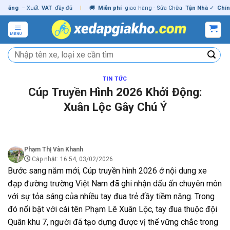
Skip
ng
– Xuất
VAT
đầy đủ
|
🚚
Miễn phí
giao hàng - Sửa Chữa
Tận Nhà
✓
Chính hã
to
content
MENU
Tìm
kiếm:
TIN TỨC
Cúp Truyền Hình 2026 Khởi Động:
Xuân Lộc Gây Chú Ý
Phạm Thị Vân Khanh
Cập nhật: 16:54, 03/02/2026
Bước sang năm mới, Cúp truyền hình 2026 ở nội dung xe
đạp đường trường Việt Nam đã ghi nhận dấu ấn chuyên môn
với sự tỏa sáng của nhiều tay đua trẻ đầy tiềm năng. Trong
đó nổi bật với cái tên Phạm Lê Xuân Lộc, tay đua thuộc đội
Quân khu 7, người đã tạo dựng được vị thế vững chắc trong