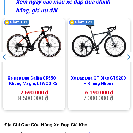
Xem ngay các mẫu xe đạp đua chính
hãng, giá ưu đãi
Giảm 10%
Giảm 12%
Xe Đạp Đua Califa CR550 –
Xe Đạp Đua QT Bike GTS200
Khung Magie, LTWOO R5
– Khung Nhôm
7.690.000
₫
6.190.000
₫
8.500.000
₫
7.000.000
₫
Địa Chỉ Các Cửa Hàng Xe Đạp Giá Kho: