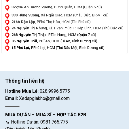
322/36 An Dương Vương
, P.Chợ Quán, HCM (Quận 5 cũ)
330 Hùng Vương
, Xã Ngãi Giao, HCM (Châu Đức, BR-VT cũ)
216A Độc Lập
, P.Phú Thọ Hòa, HCM (Tân Phú cũ)
24 Nguyễn Thị Nhung
, KĐT Vạn Phúc, P.Hiệp Bình, HCM (Thủ Đức cũ)
268 Nguyễn Thị Thập
, P.Tân Hưng, HCM (Quận 7 cũ)
05 Nguyễn Trãi
, P.Dĩ An, HCM (Dĩ An, Bình Dương cũ)
15 Phú Lợi,
P.Phú Lợi, HCM (Thủ Dầu Một, Bình Dương cũ)
Thông tin liên hệ
Hotline Mua Lẻ:
028.9996.5775
Email:
Xedapgiakho@gmail.com
MUA DỰ ÁN – MUA SỈ – HỢP TÁC B2B
📞 Hotline Dự án: 0981.765.775