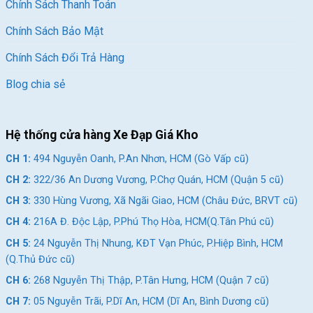
Chính Sách Thanh Toán
Chính Sách Bảo Mật
Chính Sách Đổi Trả Hàng
Blog chia sẻ
Hệ thống cửa hàng Xe Đạp Giá Kho
CH 1:
494 Nguyễn Oanh, P.An Nhơn, HCM (Gò Vấp cũ)
CH 2:
322/36 An Dương Vương, P.Chợ Quán, HCM (Quận 5 cũ)
CH 3:
330 Hùng Vương, Xã Ngãi Giao, HCM (Châu Đức, BRVT cũ)
CH 4:
216A Đ. Độc Lập, P.Phú Thọ Hòa, HCM(Q.Tân Phú cũ)
CH 5:
24 Nguyễn Thị Nhung, KĐT Vạn Phúc, P.Hiệp Bình, HCM
(Q.Thủ Đức cũ)
CH 6:
268 Nguyễn Thị Thập, P.Tân Hưng, HCM (Quận 7 cũ)
CH 7:
05 Nguyễn Trãi, P.Dĩ An, HCM (Dĩ An, Bình Dương cũ)