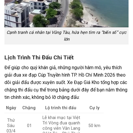
Cạnh tranh cá nhân tại Vũng Tàu, hứa hẹn tìm ra “biến số” cực
lớn
Lịch Trình Thi Đấu Chi Tiết
Để giúp cho quý khán giả, những người hâm mô, yêu thích
giải đua xe đạp Cúp Truyền hình TP. Hồ Chí Minh 2026 theo
dõi giải đấu được xuyên suốt. Xe Đạp Giá Kho tổng hợp các
chặng thi đấu cụ thể trong bảng dưới đây để bạn nắm thông
tin chính xác, không bỏ lỡ chặng đấu:
Ngày
Chặng
Lộ trình thi đấu
Cự ly
Lễ khai mạc tại Việt
Thứ
Trì Vòng đua quanh
Sáu
01
50 km
công viên Văn Lang
03/4