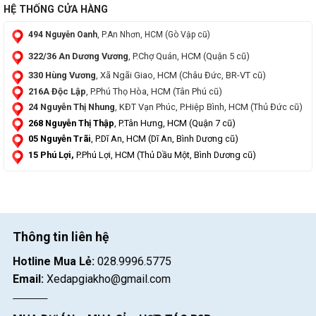
HỆ THỐNG CỬA HÀNG
494 Nguyễn Oanh
, P.An Nhơn, HCM (Gò Vập cũ)
322/36 An Dương Vương
, P.Chợ Quán, HCM (Quận 5 cũ)
330 Hùng Vương
, Xã Ngãi Giao, HCM (Châu Đức, BR-VT cũ)
216A Độc Lập
, P.Phú Thọ Hòa, HCM (Tân Phú cũ)
24 Nguyễn Thị Nhung
, KĐT Vạn Phúc, P.Hiệp Bình, HCM (Thủ Đức cũ)
268 Nguyễn Thị Thập
, P.Tân Hưng, HCM (Quận 7 cũ)
05 Nguyễn Trãi
, P.Dĩ An, HCM (Dĩ An, Bình Dương cũ)
15 Phú Lợi,
P.Phú Lợi, HCM (Thủ Dầu Một, Bình Dương cũ)
Thông tin liên hệ
Hotline Mua Lẻ:
028.9996.5775
Email:
Xedapgiakho@gmail.com