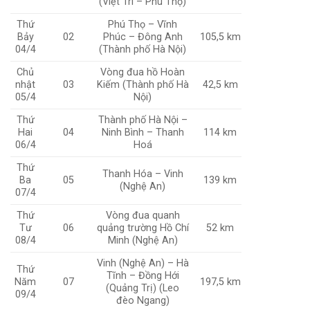
(Việt Trì – Phú Thọ)
Thứ
Phú Thọ – Vĩnh
Bảy
02
Phúc – Đông Anh
105,5 km
04/4
(Thành phố Hà Nội)
Chủ
Vòng đua hồ Hoàn
nhật
03
Kiếm (Thành phố Hà
42,5 km
05/4
Nội)
Thứ
Thành phố Hà Nội –
Hai
04
Ninh Bình – Thanh
114 km
06/4
Hoá
Thứ
Thanh Hóa – Vinh
Ba
05
139 km
(Nghệ An)
07/4
Thứ
Vòng đua quanh
Tư
06
quảng trường Hồ Chí
52 km
08/4
Minh (Nghệ An)
Vinh (Nghệ An) – Hà
Thứ
Tĩnh – Đồng Hới
Năm
07
197,5 km
(Quảng Trị) (Leo
09/4
đèo Ngang)