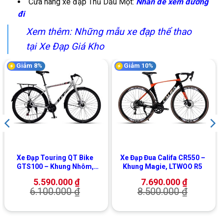
Cửa hàng xe đạp Thủ Dầu Một:
Nhấn để xem đường
đi
Xem thêm: Những mẫu
xe đạp thể thao
tại Xe Đạp Giá Kho
Giảm 8%
Giảm 10%
Xe Đạp Touring QT Bike
Xe Đạp Đua Califa CR550 –
GTS100 – Khung Nhôm,
Khung Magie, LTWOO R5
Shimano
5.590.000
₫
7.690.000
₫
6.100.000
₫
8.500.000
₫