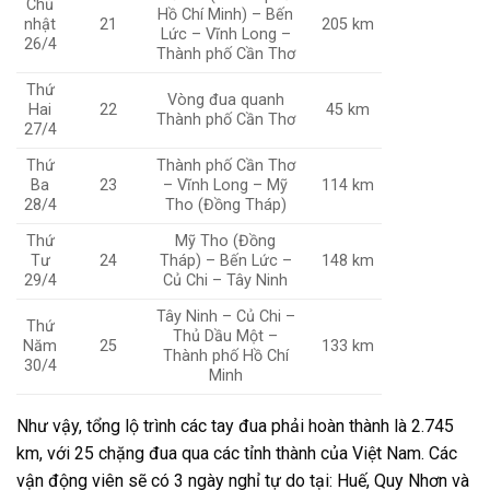
Chủ
Hồ Chí Minh) – Bến
nhật
21
205 km
Lức – Vĩnh Long –
26/4
Thành phố Cần Thơ
Thứ
Vòng đua quanh
Hai
22
45 km
Thành phố Cần Thơ
27/4
Thứ
Thành phố Cần Thơ
Ba
23
– Vĩnh Long – Mỹ
114 km
28/4
Tho (Đồng Tháp)
Thứ
Mỹ Tho (Đồng
Tư
24
Tháp) – Bến Lức –
148 km
29/4
Củ Chi – Tây Ninh
Tây Ninh – Củ Chi –
Thứ
Thủ Dầu Một –
Năm
25
133 km
Thành phố Hồ Chí
30/4
Minh
Như vậy, tổng lộ trình các tay đua phải hoàn thành là 2.745
km, với 25 chặng đua qua các tỉnh thành của Việt Nam. Các
vận động viên sẽ có 3 ngày nghỉ tự do tại: Huế, Quy Nhơn và