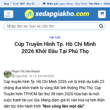
Skip
g
– Xuất
VAT
đầy đủ
|
🚚
Miễn phí
giao hàng - Sửa Chữa
Tận Nhà
✓
Chính hãn
to
content
MENU
Tìm
kiếm:
TIN TỨC
Cúp Truyền Hình Tp. Hồ Chí Minh
2026 Khởi Đầu Tại Phú Thọ
Phạm Thị Vân Khanh
Cập nhật: 16:12, 03/04/2026
Cúp truyền hình Tp. Hồ Chí Minh 2026 với lộ trình dự kiến 25
chặng đua khởi tranh từ vùng đất linh thiêng Phú Thọ. Cúp
Truyền hình TP.HCM lần thứ 38 năm 2026 hứa hẹn là một
cuộc tranh tài rực lửa. Mang đậm giá trị văn hóa và tinh thần
dân tộc trên hành trình “
Non sông liền một dải”
.