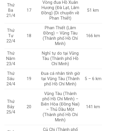
Vòng đua Hồ Xuân
Thứ
Hương (Đà Lạt, Lâm
Ba
17
51 km
Đồng) (Di chuyển về
21/4
Phan Thiết)
Phan Thiết (Lâm
Thứ
Đồng) – Vũng Tàu
Tư
18
166 km
(Thành phố Hồ Chí
22/4
Minh)
Thứ
Nghỉ tự do tại Vũng
Năm
Tàu (Thành phố Hồ
23/4
Chí Minh)
Thứ
Đua cá nhân tính giờ
Sáu
19
tại Vũng Tàu (Thành
5 – 6 km
24/4
phố Hồ Chí Minh)
Vũng Tàu (Thành
phố Hồ Chí Minh) –
Thứ
Biên Hòa (Đồng Nai)
Bảy
20
141 km
– Thủ Dầu Một
25/4
(Thành phố Hồ Chí
Minh)
Củ Chi (Thành phố