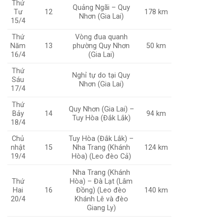
Thứ
Quảng Ngãi – Quy
Tư
12
178 km
Nhơn (Gia Lai)
15/4
Thứ
Vòng đua quanh
Năm
13
phường Quy Nhơn
50 km
16/4
(Gia Lai)
Thứ
Nghỉ tự do tại Quy
Sáu
Nhơn (Gia Lai)
17/4
Thứ
Quy Nhơn (Gia Lai) –
Bảy
14
94 km
Tuy Hòa (Đắk Lắk)
18/4
Chủ
Tuy Hòa (Đắk Lắk) –
nhật
15
Nha Trang (Khánh
124 km
19/4
Hòa) (Leo đèo Cả)
Nha Trang (Khánh
Thứ
Hòa) – Đà Lạt (Lâm
Hai
16
Đồng) (Leo đèo
140 km
20/4
Khánh Lê và đèo
Giang Ly)