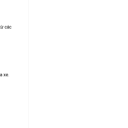
từ các
a xe.