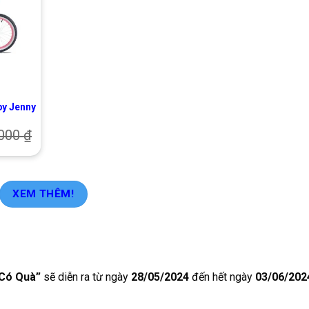
by Jenny
.000
₫
XEM THÊM!
 Có Quà”
sẽ diễn ra từ ngày
28/05/2024
đến hết ngày
03/06/202