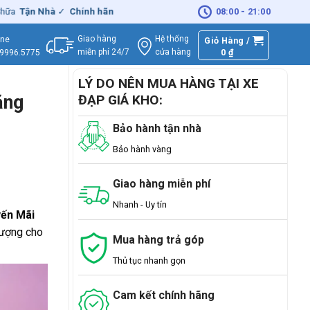
n Nhà
✓
Chính hãng
– Xuất
VAT
đầy đủ
|
🚚
Miễn phí
08:00 - 21:00
giao hàng - Sử
Giao hàng
Hệ thống
ine
Giỏ Hàng /
miễn phí 24/7
0
₫
cửa hàng
.9996.5775
LÝ DO NÊN MUA HÀNG TẠI XE
ặng
ĐẠP GIÁ KHO:
Bảo hành tận nhà
Bảo hành vàng
Giao hàng miễn phí
Nhanh - Uy tín
yến Mãi
lượng cho
Mua hàng trả góp
Thủ tục nhanh gọn
Cam kết chính hãng