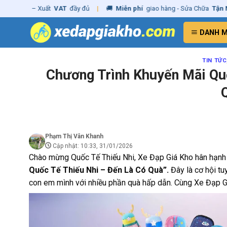
Skip
g
– Xuất
VAT
đầy đủ
|
🚚
Miễn phí
giao hàng - Sửa Chữa
Tận Nhà
✓
to
content
DANH 
TIN TỨC
Chương Trình Khuyến Mãi Qu
Phạm Thị Vân Khanh
Cập nhật: 10:33, 31/01/2026
Chào mừng Quốc Tế Thiếu Nhi, Xe Đạp Giá Kho hân hạnh g
Quốc Tế Thiếu Nhi – Đến Là Có Quà”.
Đây là cơ hội t
con em mình với nhiều phần quà hấp dẫn.
Cùng Xe Đạp Giá