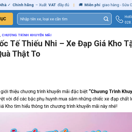
Chính hãng
– Xuất
VAT
đầy đủ
|
🚚
Miễn phí
giao hàng - Sửa Chữa
Tậ
Tìm
Hotl
MỤC
kiếm:
028
,
CHƯƠNG TRÌNH KHUYẾN MÃI
ốc Tế Thiếu Nhi – Xe Đạp Giá Kho T
Quà Thật To
iới thiệu chương trình khuyến mãi đặc biệt
“Chương Trình Khu
uyệt vời để các bậc phụ huynh mua sắm những chiếc xe đạp chất 
 Kho tìm hiểu thông tin chương trình khuyến mãi này nhé!