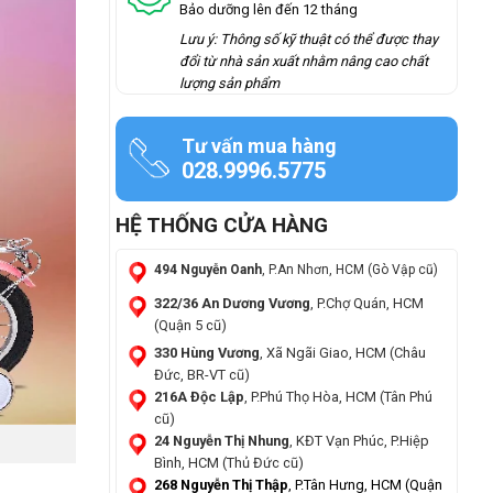
Bảo dưỡng lên đến 12 tháng
Lưu ý: Thông số kỹ thuật có thể được thay
đổi từ nhà sản xuất nhằm nâng cao chất
lượng sản phẩm
Tư vấn mua hàng
028.9996.5775
HỆ THỐNG CỬA HÀNG
494 Nguyễn Oanh
, P.An Nhơn, HCM (Gò Vập cũ)
322/36 An Dương Vương
, P.Chợ Quán, HCM
(Quận 5 cũ)
330 Hùng Vương
, Xã Ngãi Giao, HCM (Châu
Đức, BR-VT cũ)
216A Độc Lập
, P.Phú Thọ Hòa, HCM (Tân Phú
cũ)
24 Nguyễn Thị Nhung
, KĐT Vạn Phúc, P.Hiệp
Bình, HCM (Thủ Đức cũ)
268 Nguyễn Thị Thập
, P.Tân Hưng, HCM (Quận