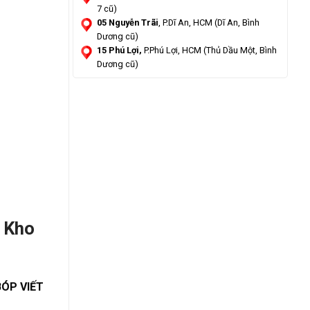
7 cũ)
05 Nguyễn Trãi
, P.Dĩ An, HCM (Dĩ An, Bình
Dương cũ)
15 Phú Lợi,
P.Phú Lợi, HCM (Thủ Dầu Một, Bình
Dương cũ)
á Kho
BÓP VIẾT