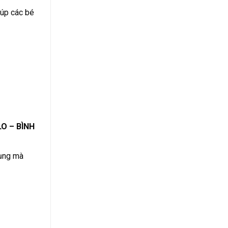
iúp các bé
O – BÌNH
dụng mà