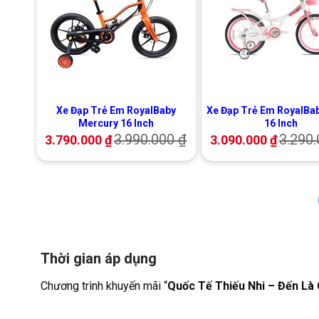
+
+
Xe Đạp Trẻ Em RoyalBaby
Xe Đạp Trẻ Em RoyalBa
Mercury 16 Inch
16 Inch
3.990.000
₫
3.290
3.790.000
₫
3.090.000
₫
Thời gian áp dụng
Chương trình khuyến mãi “
Quốc Tế Thiếu Nhi – Đến Là