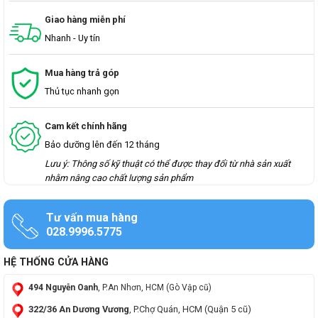
Giao hàng miễn phí
Nhanh - Uy tín
Mua hàng trả góp
Thủ tục nhanh gọn
Cam kết chính hãng
Bảo dưỡng lên đến 12 tháng
Lưu ý: Thông số kỹ thuật có thể được thay đổi từ nhà sản xuất
nhằm nâng cao chất lượng sản phẩm
Tư vấn mua hàng
028.9996.5775
HỆ THỐNG CỬA HÀNG
494 Nguyễn Oanh
, P.An Nhơn, HCM (Gò Vập cũ)
322/36 An Dương Vương
, P.Chợ Quán, HCM (Quận 5 cũ)