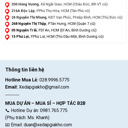
330 Hùng Vương
, Xã Ngãi Giao, HCM (Châu Đức, BR-VT cũ)
216A Độc Lập
, P.Phú Thọ Hòa, HCM (Tân Phú cũ)
24 Nguyễn Thị Nhung
, KĐT Vạn Phúc, P.Hiệp Bình, HCM (Thủ Đức cũ)
268 Nguyễn Thị Thập
, P.Tân Hưng, HCM (Quận 7 cũ)
05 Nguyễn Trãi
, P.Dĩ An, HCM (Dĩ An, Bình Dương cũ)
15 Phú Lợi,
P.Phú Lợi, HCM (Thủ Dầu Một, Bình Dương cũ)
Thông tin liên hệ
Hotline Mua Lẻ:
028.9996.5775
Email:
Xedapgiakho@gmail.com
MUA DỰ ÁN – MUA SỈ – HỢP TÁC B2B
📞 Hotline Dự án: 0981.765.775
(Phụ trách: Ms. Khanh)
📧 Email:
duan@xedapgiakho.com