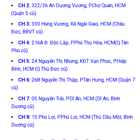
CH 2:
322/36 An Dương Vương, P.Chợ Quán, HCM
(Quận 5 cũ)
CH 3:
330 Hùng Vương, Xã Ngãi Giao, HCM (Châu
Đức, BRVT cũ)
CH 4:
216A Đ. Độc Lập, P.Phú Thọ Hòa, HCM(Q.Tân
Phú cũ)
CH 5:
24 Nguyễn Thị Nhung, KĐT Vạn Phúc, P.Hiệp
Bình, HCM (Q.Thủ Đức cũ)
CH 6:
268 Nguyễn Thị Thập, P.Tân Hưng, HCM (Quận 7
cũ)
CH 7:
05 Nguyễn Trãi, P.Dĩ An, HCM (Dĩ An, Bình
Dương cũ)
CH 8:
15 Phú Lợi, P.Phú Lợi, HCM (Thủ Dầu Một, Bình
Dương cũ)