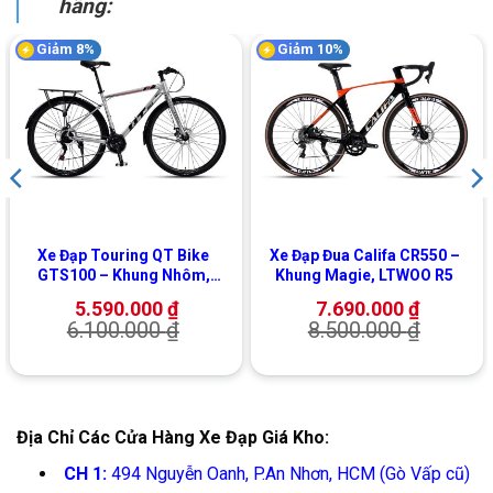
hãng:
Giảm 8%
Giảm 10%
Xe Đạp Touring QT Bike
Xe Đạp Đua Califa CR550 –
GTS100 – Khung Nhôm,
Khung Magie, LTWOO R5
Shimano
5.590.000
₫
7.690.000
₫
6.100.000
₫
8.500.000
₫
Địa Chỉ Các Cửa Hàng Xe Đạp Giá Kho:
CH 1:
494 Nguyễn Oanh, P.An Nhơn, HCM (Gò Vấp cũ)