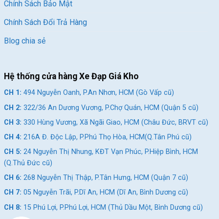
Chính Sách Bảo Mật
Chính Sách Đổi Trả Hàng
Blog chia sẻ
Hệ thống cửa hàng Xe Đạp Giá Kho
CH 1:
494 Nguyễn Oanh, P.An Nhơn, HCM (Gò Vấp cũ)
CH 2:
322/36 An Dương Vương, P.Chợ Quán, HCM (Quận 5 cũ)
CH 3:
330 Hùng Vương, Xã Ngãi Giao, HCM (Châu Đức, BRVT cũ)
CH 4:
216A Đ. Độc Lập, P.Phú Thọ Hòa, HCM(Q.Tân Phú cũ)
CH 5:
24 Nguyễn Thị Nhung, KĐT Vạn Phúc, P.Hiệp Bình, HCM
(Q.Thủ Đức cũ)
CH 6:
268 Nguyễn Thị Thập, P.Tân Hưng, HCM (Quận 7 cũ)
CH 7:
05 Nguyễn Trãi, P.Dĩ An, HCM (Dĩ An, Bình Dương cũ)
CH 8:
15 Phú Lợi, P.Phú Lợi, HCM (Thủ Dầu Một, Bình Dương cũ)