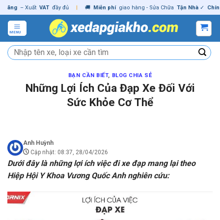
Skip
g
– Xuất
VAT
đầy đủ
|
🚚
Miễn phí
giao hàng - Sửa Chữa
Tận Nhà
✓
Chính hãn
to
content
MENU
Tìm
kiếm:
BẠN CẦN BIẾT
,
BLOG CHIA SẺ
Những Lợi Ích Của Đạp Xe Đối Với
Sức Khỏe Cơ Thể
Anh Huỳnh
Cập nhật: 08:37, 28/04/2026
Dưới đây là những lợi ích việc đi xe đạp mang lại theo
Hiệp Hội Y Khoa Vương Quốc Anh nghiên cứu: