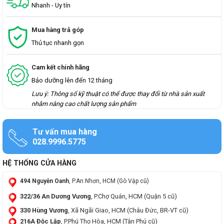
Nhanh - Uy tín
Mua hàng trả góp
Thủ tục nhanh gọn
Cam kết chính hãng
Bảo dưỡng lên đến 12 tháng
Lưu ý: Thông số kỹ thuật có thể được thay đổi từ nhà sản xuất
nhằm nâng cao chất lượng sản phẩm
Tư vấn mua hàng
028.9996.5775
HỆ THỐNG CỬA HÀNG
494 Nguyễn Oanh
, P.An Nhơn, HCM (Gò Vập cũ)
322/36 An Dương Vương
, P.Chợ Quán, HCM (Quận 5 cũ)
330 Hùng Vương
, Xã Ngãi Giao, HCM (Châu Đức, BR-VT cũ)
216A Độc Lập
, P.Phú Thọ Hòa, HCM (Tân Phú cũ)