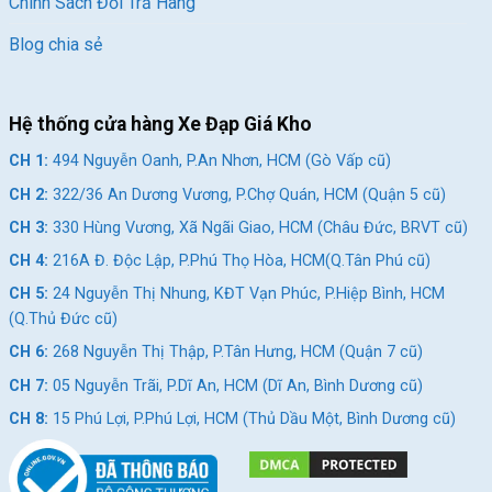
Chính Sách Đổi Trả Hàng
Blog chia sẻ
Hệ thống cửa hàng Xe Đạp Giá Kho
CH 1:
494 Nguyễn Oanh, P.An Nhơn, HCM (Gò Vấp cũ)
CH 2:
322/36 An Dương Vương, P.Chợ Quán, HCM (Quận 5 cũ)
CH 3:
330 Hùng Vương, Xã Ngãi Giao, HCM (Châu Đức, BRVT cũ)
CH 4:
216A Đ. Độc Lập, P.Phú Thọ Hòa, HCM(Q.Tân Phú cũ)
CH 5:
24 Nguyễn Thị Nhung, KĐT Vạn Phúc, P.Hiệp Bình, HCM
(Q.Thủ Đức cũ)
CH 6:
268 Nguyễn Thị Thập, P.Tân Hưng, HCM (Quận 7 cũ)
CH 7:
05 Nguyễn Trãi, P.Dĩ An, HCM (Dĩ An, Bình Dương cũ)
CH 8:
15 Phú Lợi, P.Phú Lợi, HCM (Thủ Dầu Một, Bình Dương cũ)