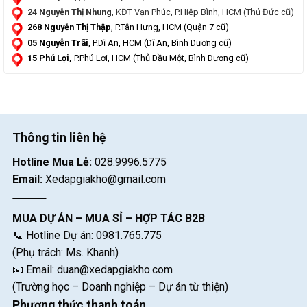
24 Nguyễn Thị Nhung
, KĐT Vạn Phúc, P.Hiệp Bình, HCM (Thủ Đức cũ)
268 Nguyễn Thị Thập
, P.Tân Hưng, HCM (Quận 7 cũ)
05 Nguyễn Trãi
, P.Dĩ An, HCM (Dĩ An, Bình Dương cũ)
15 Phú Lợi,
P.Phú Lợi, HCM (Thủ Dầu Một, Bình Dương cũ)
Thông tin liên hệ
Hotline Mua Lẻ:
028.9996.5775
Email:
Xedapgiakho@gmail.com
MUA DỰ ÁN – MUA SỈ – HỢP TÁC B2B
📞 Hotline Dự án: 0981.765.775
(Phụ trách: Ms. Khanh)
📧 Email:
duan@xedapgiakho.com
(Trường học – Doanh nghiệp – Dự án từ thiện)
Phương thức thanh toán