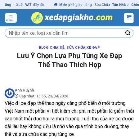
Skip
ng
– Xuất
VAT
đầy đủ
|
🚚
Miễn phí
giao hàng - Sửa Chữa
Tận Nhà
✓
Chính hã
to
content
MENU
Tìm
kiếm:
BLOG CHIA SẺ
,
SỬA CHỮA XE ĐẠP
Lưu Ý Chọn Lựa Phụ Tùng Xe Đạp
Thể Thao Thích Hợp
Anh Huỳnh
Cập nhật: 15:55, 23/04/2026
Việc đi xe đạp thể thao ngày càng phổ biến ở môi trường
Việt Nam một phần vì tiết kiệm chi phí, một phần là giảm thải
các chất thải độc hại ra môi trường. Tuổi thọ của xe có được
dài lâu hay không đều là nhờ vào quá trình bảo dưỡng, thay
thế và sửa chữa các phụ tùng xe.