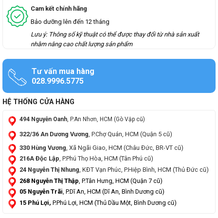
Cam kết chính hãng
Bảo dưỡng lên đến 12 tháng
Lưu ý: Thông số kỹ thuật có thể được thay đổi từ nhà sản xuất
nhằm nâng cao chất lượng sản phẩm
Tư vấn mua hàng
028.9996.5775
HỆ THỐNG CỬA HÀNG
494 Nguyễn Oanh
, P.An Nhơn, HCM (Gò Vập cũ)
322/36 An Dương Vương
, P.Chợ Quán, HCM (Quận 5 cũ)
330 Hùng Vương
, Xã Ngãi Giao, HCM (Châu Đức, BR-VT cũ)
216A Độc Lập
, P.Phú Thọ Hòa, HCM (Tân Phú cũ)
24 Nguyễn Thị Nhung
, KĐT Vạn Phúc, P.Hiệp Bình, HCM (Thủ Đức cũ)
268 Nguyễn Thị Thập
, P.Tân Hưng, HCM (Quận 7 cũ)
05 Nguyễn Trãi
, P.Dĩ An, HCM (Dĩ An, Bình Dương cũ)
15 Phú Lợi,
P.Phú Lợi, HCM (Thủ Dầu Một, Bình Dương cũ)