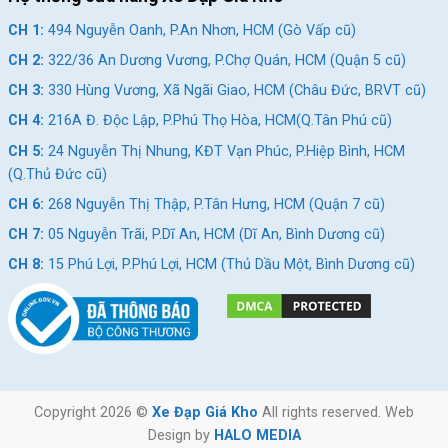
CH 1:
494 Nguyễn Oanh, P.An Nhơn, HCM (Gò Vấp cũ)
CH 2:
322/36 An Dương Vương, P.Chợ Quán, HCM (Quận 5 cũ)
CH 3:
330 Hùng Vương, Xã Ngãi Giao, HCM (Châu Đức, BRVT cũ)
CH 4:
216A Đ. Độc Lập, P.Phú Thọ Hòa, HCM(Q.Tân Phú cũ)
CH 5:
24 Nguyễn Thị Nhung, KĐT Vạn Phúc, P.Hiệp Bình, HCM
(Q.Thủ Đức cũ)
CH 6:
268 Nguyễn Thị Thập, P.Tân Hưng, HCM (Quận 7 cũ)
CH 7:
05 Nguyễn Trãi, P.Dĩ An, HCM (Dĩ An, Bình Dương cũ)
CH 8:
15 Phú Lợi, P.Phú Lợi, HCM (Thủ Dầu Một, Bình Dương cũ)
Copyright 2026 ©
Xe Đạp Giá Kho
All rights reserved. Web
Design by
HALO MEDIA