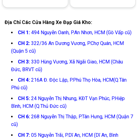
Địa Chỉ Các Cửa Hàng Xe Đạp Giá Kho:
CH 1:
494 Nguyễn Oanh, P.An Nhơn, HCM (Gò Vấp cũ)
CH 2:
322/36 An Dương Vương, P.Chợ Quán, HCM
(Quận 5 cũ)
CH 3:
330 Hùng Vương, Xã Ngãi Giao, HCM (Châu
Đức, BRVT cũ)
CH 4:
216A Đ. Độc Lập, P.Phú Thọ Hòa, HCM(Q.Tân
Phú cũ)
CH 5:
24 Nguyễn Thị Nhung, KĐT Vạn Phúc, P.Hiệp
Bình, HCM (Q.Thủ Đức cũ)
CH 6:
268 Nguyễn Thị Thập, P.Tân Hưng, HCM (Quận 7
cũ)
CH 7:
05 Nguyễn Trãi, P.Dĩ An, HCM (Dĩ An, Bình