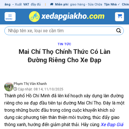
Skip
g
– Xuất
VAT
đầy đủ
|
🚚
Miễn phí
giao hàng - Sửa Chữa
Tận Nhà
✓
Chính hãn
to
content
MENU
Tìm
kiếm:
TIN TỨC
Mai Chí Thọ Chính Thức Có Làn
Đường Riêng Cho Xe Đạp
Phạm Thị Vân Khanh
Cập nhật: 08:14, 11/10/2025
Thành phố Hồ Chí Minh đã lên kế hoạch xây dựng làn đường
riêng cho xe đạp đầu tiên tại đường Mai Chí Thọ. Đây là một
trong những bước đầu trong công cuộc khuyến khích sử
dụng các phương tiện thân thiện môi trường, thúc đẩy giao
thông xanh, hướng đến giảm phát thải. Hãy cùng
Xe Đạp Giá