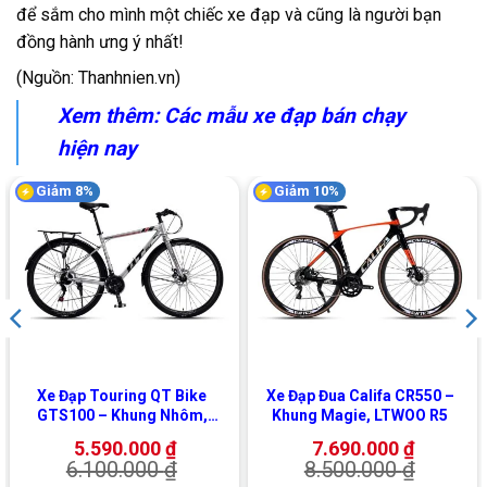
để sắm cho mình một chiếc xe đạp và cũng là người bạn
đồng hành ưng ý nhất!
(Nguồn: Thanhnien.vn)
Xem thêm: Các mẫu xe đạp bán chạy
hiện nay
Giảm 8%
Giảm 10%
Xe Đạp Touring QT Bike
Xe Đạp Đua Califa CR550 –
GTS100 – Khung Nhôm,
Khung Magie, LTWOO R5
Shimano
5.590.000
₫
7.690.000
₫
6.100.000
₫
8.500.000
₫