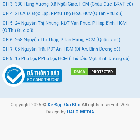
CH 3:
330 Hùng Vương, Xã Ngãi Giao, HCM (Châu Đức, BRVT cũ)
CH 4:
216A Đ. Độc Lập, P.Phú Thọ Hòa, HCM(Q.Tân Phú cũ)
CH 5:
24 Nguyễn Thị Nhung, KĐT Vạn Phúc, P.Hiệp Bình, HCM
(Q.Thủ Đức cũ)
CH 6:
268 Nguyễn Thị Thập, P.Tân Hưng, HCM (Quận 7 cũ)
CH 7:
05 Nguyễn Trãi, P.Dĩ An, HCM (Dĩ An, Bình Dương cũ)
CH 8:
15 Phú Lợi, P.Phú Lợi, HCM (Thủ Dầu Một, Bình Dương cũ)
Copyright 2026 ©
Xe Đạp Giá Kho
All rights reserved. Web
Design by
HALO MEDIA