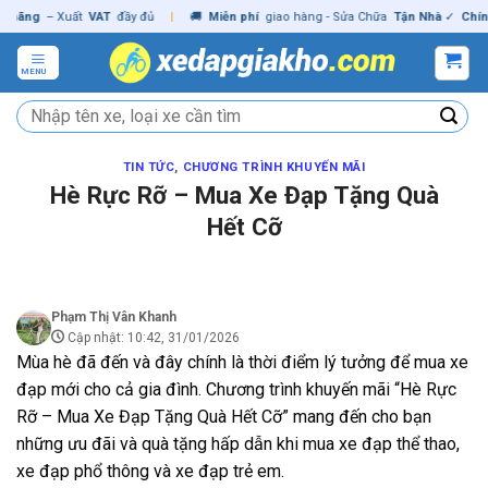
Skip
ng
– Xuất
VAT
đầy đủ
|
🚚
Miễn phí
giao hàng - Sửa Chữa
Tận Nhà
✓
Chính hã
to
content
MENU
Tìm
kiếm:
TIN TỨC
,
CHƯƠNG TRÌNH KHUYẾN MÃI
Hè Rực Rỡ – Mua Xe Đạp Tặng Quà
Hết Cỡ
Phạm Thị Vân Khanh
Cập nhật: 10:42, 31/01/2026
Mùa hè đã đến và đây chính là thời điểm lý tưởng để mua xe
đạp mới cho cả gia đình. Chương trình khuyến mãi “Hè Rực
Rỡ – Mua Xe Đạp Tặng Quà Hết Cỡ” mang đến cho bạn
những ưu đãi và quà tặng hấp dẫn khi mua xe đạp thể thao,
xe đạp phổ thông và xe đạp trẻ em.