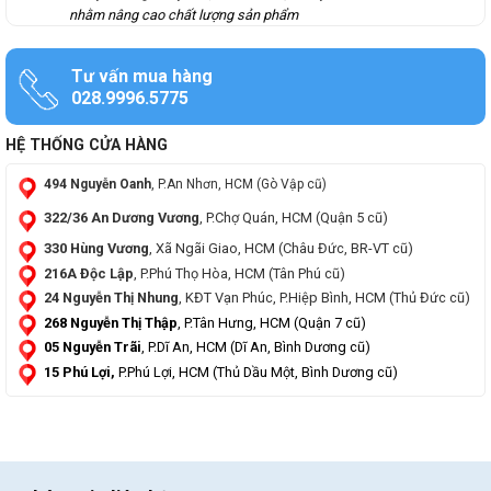
nhằm nâng cao chất lượng sản phẩm
Tư vấn mua hàng
028.9996.5775
HỆ THỐNG CỬA HÀNG
494 Nguyễn Oanh
, P.An Nhơn, HCM (Gò Vập cũ)
322/36 An Dương Vương
, P.Chợ Quán, HCM (Quận 5 cũ)
330 Hùng Vương
, Xã Ngãi Giao, HCM (Châu Đức, BR-VT cũ)
216A Độc Lập
, P.Phú Thọ Hòa, HCM (Tân Phú cũ)
24 Nguyễn Thị Nhung
, KĐT Vạn Phúc, P.Hiệp Bình, HCM (Thủ Đức cũ)
268 Nguyễn Thị Thập
, P.Tân Hưng, HCM (Quận 7 cũ)
05 Nguyễn Trãi
, P.Dĩ An, HCM (Dĩ An, Bình Dương cũ)
15 Phú Lợi,
P.Phú Lợi, HCM (Thủ Dầu Một, Bình Dương cũ)