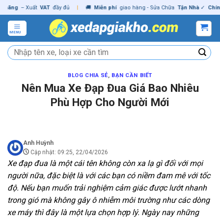
Skip
ãng
– Xuất
VAT
đầy đủ
|
🚚
Miễn phí
giao hàng - Sửa Chữa
Tận Nhà
✓
Chính h
to
content
MENU
Tìm
kiếm:
BLOG CHIA SẺ
,
BẠN CẦN BIẾT
Nên Mua Xe Đạp Đua Giá Bao Nhiêu
Phù Hợp Cho Người Mới
Anh Huỳnh
Cập nhật: 09:25, 22/04/2026
Xe đạp đua là một cái tên không còn xa lạ gì đối với mọi
người nữa, đặc biệt là với các bạn có niềm đam mê với tốc
độ. Nếu bạn muốn trải nghiệm cảm giác được lướt nhanh
trong gió mà không gây ô nhiễm môi trường như các dòng
xe máy thì đây là một lựa chọn hợp lý. Ngày nay những