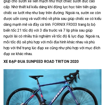
giúp cho sườn xe liền mạch như một chiếc sườn đúc cao
cấp. Nhờ thiết kế kiểu dáng khí động lực học tiên tiến giúp
chiếc xe lướt nhẹ như bay trên đường. Ngoài ra, sườn xe còn
được uốn cong và vuốt nhỏ về phía sau giúp chiếc xe có kiểu
dáng mạnh mẽ và đầy cá tính. FORNIX FR303 trang bị bộ
biến tốc 21 tốc độ với 3 dĩa trước và 7 líp phía sau giúp
người lái có nhiều trải nghiệm về tốc độ & lực đạp. Ngoài ra,
mỗi tốc độ sẽ phù hợp với mỗi địa hình khác nhau và phù
hợp với thể trạng lúc đạp xe cũng như phù hợp với mục đích
đạp xe khác nhau.
XE ĐẠP ĐUA SUNPEED ROAD TRITON 2020