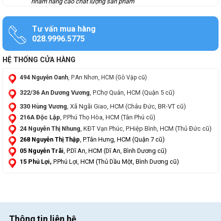
nhằm nâng cao chất lượng sản phẩm
Tư vấn mua hàng
028.9996.5775
HỆ THỐNG CỬA HÀNG
494 Nguyễn Oanh
, P.An Nhơn, HCM (Gò Vập cũ)
322/36 An Dương Vương
, P.Chợ Quán, HCM (Quận 5 cũ)
330 Hùng Vương
, Xã Ngãi Giao, HCM (Châu Đức, BR-VT cũ)
216A Độc Lập
, P.Phú Thọ Hòa, HCM (Tân Phú cũ)
24 Nguyễn Thị Nhung
, KĐT Vạn Phúc, P.Hiệp Bình, HCM (Thủ Đức cũ)
268 Nguyễn Thị Thập
, P.Tân Hưng, HCM (Quận 7 cũ)
05 Nguyễn Trãi
, P.Dĩ An, HCM (Dĩ An, Bình Dương cũ)
15 Phú Lợi,
P.Phú Lợi, HCM (Thủ Dầu Một, Bình Dương cũ)
Thông tin liên hệ