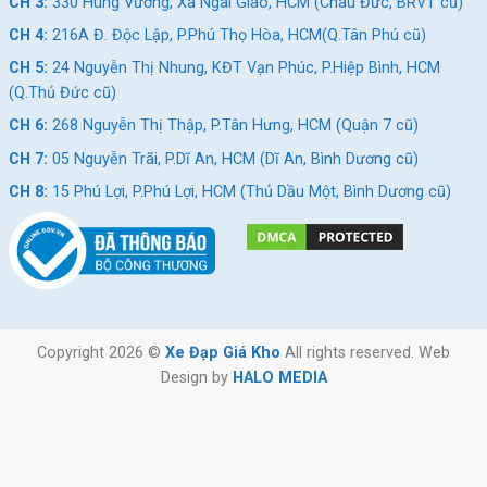
CH 3:
330 Hùng Vương, Xã Ngãi Giao, HCM (Châu Đức, BRVT cũ)
CH 4:
216A Đ. Độc Lập, P.Phú Thọ Hòa, HCM(Q.Tân Phú cũ)
CH 5:
24 Nguyễn Thị Nhung, KĐT Vạn Phúc, P.Hiệp Bình, HCM
(Q.Thủ Đức cũ)
CH 6:
268 Nguyễn Thị Thập, P.Tân Hưng, HCM (Quận 7 cũ)
CH 7:
05 Nguyễn Trãi, P.Dĩ An, HCM (Dĩ An, Bình Dương cũ)
CH 8:
15 Phú Lợi, P.Phú Lợi, HCM (Thủ Dầu Một, Bình Dương cũ)
Copyright 2026 ©
Xe Đạp Giá Kho
All rights reserved. Web
Design by
HALO MEDIA