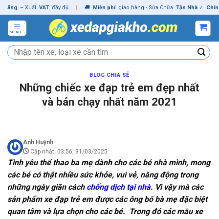
Skip
ng
– Xuất
VAT
đầy đủ
|
🚚
Miễn phí
giao hàng - Sửa Chữa
Tận Nhà
✓
Chính hã
to
content
MENU
Tìm
kiếm:
BLOG CHIA SẺ
Những chiếc xe đạp trẻ em đẹp nhất
và bán chạy nhất năm 2021
Anh Huỳnh
Cập nhật: 03:56, 31/03/2025
Tình yêu thể thao ba mẹ dành cho các bé nhà mình, mong
các bé có thật nhiều sức khỏe, vui vẻ, năng động trong
những ngày giãn cách
chống dịch tại nhà
. Vì vậy mà các
sản phẩm xe đạp trẻ em được các ông bố bà mẹ đặc biệt
quan tâm và lựa chọn cho các bé. Trong đó các mẫu xe