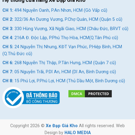
Hệ thống cửa hàng Xe Đạp Giá Kho
CH 1:
494 Nguyễn Oanh, P.An Nhơn, HCM (Gò Vấp cũ)
CH 2:
322/36 An Dương Vương, P.Chợ Quán, HCM (Quận 5 cũ)
CH 3:
330 Hùng Vương, Xã Ngãi Giao, HCM (Châu Đức, BRVT cũ)
CH 4:
216A Đ. Độc Lập, P.Phú Thọ Hòa, HCM(Q.Tân Phú cũ)
CH 5:
24 Nguyễn Thị Nhung, KĐT Vạn Phúc, P.Hiệp Bình, HCM
(Q.Thủ Đức cũ)
CH 6:
268 Nguyễn Thị Thập, P.Tân Hưng, HCM (Quận 7 cũ)
CH 7:
05 Nguyễn Trãi, P.Dĩ An, HCM (Dĩ An, Bình Dương cũ)
CH 8:
15 Phú Lợi, P.Phú Lợi, HCM (Thủ Dầu Một, Bình Dương cũ)
Copyright 2026 ©
Xe Đạp Giá Kho
All rights reserved. Web
Design by
HALO MEDIA