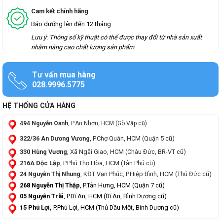
Cam kết chính hãng
Bảo dưỡng lên đến 12 tháng
Lưu ý: Thông số kỹ thuật có thể được thay đổi từ nhà sản xuất
nhằm nâng cao chất lượng sản phẩm
Tư vấn mua hàng
028.9996.5775
HỆ THỐNG CỬA HÀNG
494 Nguyễn Oanh
, P.An Nhơn, HCM (Gò Vập cũ)
322/36 An Dương Vương
, P.Chợ Quán, HCM (Quận 5 cũ)
330 Hùng Vương
, Xã Ngãi Giao, HCM (Châu Đức, BR-VT cũ)
216A Độc Lập
, P.Phú Thọ Hòa, HCM (Tân Phú cũ)
24 Nguyễn Thị Nhung
, KĐT Vạn Phúc, P.Hiệp Bình, HCM (Thủ Đức cũ)
268 Nguyễn Thị Thập
, P.Tân Hưng, HCM (Quận 7 cũ)
05 Nguyễn Trãi
, P.Dĩ An, HCM (Dĩ An, Bình Dương cũ)
15 Phú Lợi,
P.Phú Lợi, HCM (Thủ Dầu Một, Bình Dương cũ)