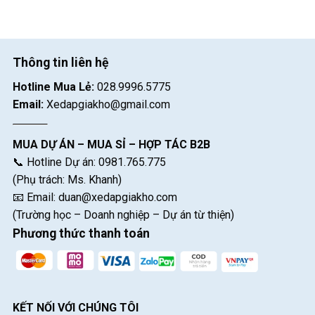
Thông tin liên hệ
Hotline Mua Lẻ:
028.9996.5775
Email:
Xedapgiakho@gmail.com
MUA DỰ ÁN – MUA SỈ – HỢP TÁC B2B
📞 Hotline Dự án: 0981.765.775
(Phụ trách: Ms. Khanh)
📧 Email:
duan@xedapgiakho.com
(Trường học – Doanh nghiệp – Dự án từ thiện)
Phương thức thanh toán
KẾT NỐI VỚI CHÚNG TÔI