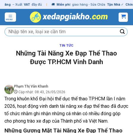
Skip
g
– Xuất
VAT
đầy đủ
|
🚚
Miễn phí
giao hàng - Sửa Chữa
Tận Nhà
✓
Chính hãn
to
content
MENU
Tìm
kiếm:
TIN TỨC
Những Tài Năng Xe Đạp Thể Thao
Được TP.HCM Vinh Danh
Phạm Thị Vân Khanh
Cập nhật: 08:43, 26/05/2026
Trong khuôn khổ Đại hội thể dục thể thao TP.HCM lần I năm
2026, hoạt động vinh danh tài năng xe đạp thể thao đã được
tổ chức nhằm ghi nhận những cá nhân có nhiều đóng góp
cho phong trào xe đạp của Thành phố và Việt Nam.
Những Gương Mặt Tài Năng Xe Đạp Thể Thao