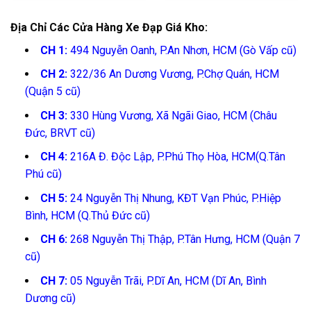
Địa Chỉ Các Cửa Hàng Xe Đạp Giá Kho:
CH 1:
494 Nguyễn Oanh, P.An Nhơn, HCM (Gò Vấp cũ)
CH 2:
322/36 An Dương Vương, P.Chợ Quán, HCM
(Quận 5 cũ)
CH 3:
330 Hùng Vương, Xã Ngãi Giao, HCM (Châu
Đức, BRVT cũ)
CH 4:
216A Đ. Độc Lập, P.Phú Thọ Hòa, HCM(Q.Tân
Phú cũ)
CH 5:
24 Nguyễn Thị Nhung, KĐT Vạn Phúc, P.Hiệp
Bình, HCM (Q.Thủ Đức cũ)
CH 6:
268 Nguyễn Thị Thập, P.Tân Hưng, HCM (Quận 7
cũ)
CH 7:
05 Nguyễn Trãi, P.Dĩ An, HCM (Dĩ An, Bình
Dương cũ)