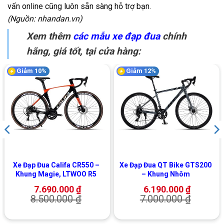
vấn online cũng luôn sẵn sàng hỗ trợ bạn.
(Nguồn: nhandan.vn)
Xem thêm
các mẫu xe đạp đua
chính
hãng, giá tốt, tại cửa hàng:
Giảm 10%
Giảm 12%
Xe Đạp Đua Califa CR550 –
Xe Đạp Đua QT Bike GTS200
Khung Magie, LTWOO R5
– Khung Nhôm
7.690.000
₫
6.190.000
₫
8.500.000
₫
7.000.000
₫