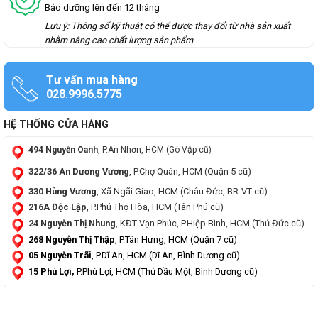
Bảo dưỡng lên đến 12 tháng
Lưu ý: Thông số kỹ thuật có thể được thay đổi từ nhà sản xuất
nhằm nâng cao chất lượng sản phẩm
Tư vấn mua hàng
028.9996.5775
HỆ THỐNG CỬA HÀNG
494 Nguyễn Oanh
, P.An Nhơn, HCM (Gò Vập cũ)
322/36 An Dương Vương
, P.Chợ Quán, HCM (Quận 5 cũ)
330 Hùng Vương
, Xã Ngãi Giao, HCM (Châu Đức, BR-VT cũ)
216A Độc Lập
, P.Phú Thọ Hòa, HCM (Tân Phú cũ)
24 Nguyễn Thị Nhung
, KĐT Vạn Phúc, P.Hiệp Bình, HCM (Thủ Đức cũ)
268 Nguyễn Thị Thập
, P.Tân Hưng, HCM (Quận 7 cũ)
05 Nguyễn Trãi
, P.Dĩ An, HCM (Dĩ An, Bình Dương cũ)
15 Phú Lợi,
P.Phú Lợi, HCM (Thủ Dầu Một, Bình Dương cũ)