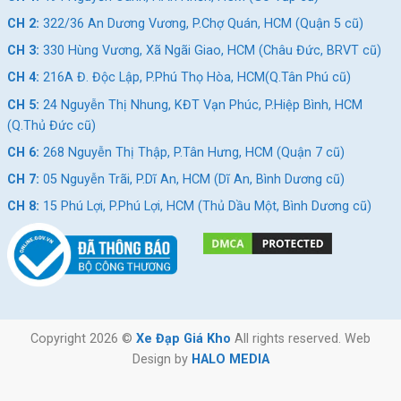
CH 2:
322/36 An Dương Vương, P.Chợ Quán, HCM (Quận 5 cũ)
CH 3:
330 Hùng Vương, Xã Ngãi Giao, HCM (Châu Đức, BRVT cũ)
CH 4:
216A Đ. Độc Lập, P.Phú Thọ Hòa, HCM(Q.Tân Phú cũ)
CH 5:
24 Nguyễn Thị Nhung, KĐT Vạn Phúc, P.Hiệp Bình, HCM
(Q.Thủ Đức cũ)
CH 6:
268 Nguyễn Thị Thập, P.Tân Hưng, HCM (Quận 7 cũ)
CH 7:
05 Nguyễn Trãi, P.Dĩ An, HCM (Dĩ An, Bình Dương cũ)
CH 8:
15 Phú Lợi, P.Phú Lợi, HCM (Thủ Dầu Một, Bình Dương cũ)
Copyright 2026 ©
Xe Đạp Giá Kho
All rights reserved. Web
Design by
HALO MEDIA