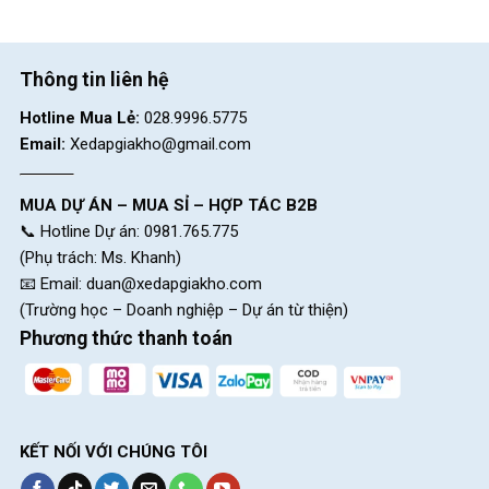
CH 8:
15 Phú Lợi, P.Phú Lợi, HCM (Thủ Dầu Một, Bình
Dương cũ)
SKU:
binhnuocE5
Thông tin liên hệ
Hotline Mua Lẻ:
028.9996.5775
Email:
Xedapgiakho@gmail.com
MUA DỰ ÁN – MUA SỈ – HỢP TÁC B2B
📞 Hotline Dự án: 0981.765.775
(Phụ trách: Ms. Khanh)
📧 Email:
duan@xedapgiakho.com
(Trường học – Doanh nghiệp – Dự án từ thiện)
Phương thức thanh toán
KẾT NỐI VỚI CHÚNG TÔI