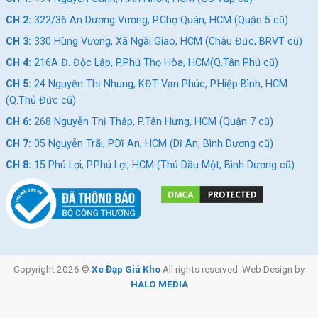
CH 2:
322/36 An Dương Vương, P.Chợ Quán, HCM (Quận 5 cũ)
CH 3:
330 Hùng Vương, Xã Ngãi Giao, HCM (Châu Đức, BRVT cũ)
CH 4:
216A Đ. Độc Lập, P.Phú Thọ Hòa, HCM(Q.Tân Phú cũ)
CH 5:
24 Nguyễn Thị Nhung, KĐT Vạn Phúc, P.Hiệp Bình, HCM
(Q.Thủ Đức cũ)
CH 6:
268 Nguyễn Thị Thập, P.Tân Hưng, HCM (Quận 7 cũ)
CH 7:
05 Nguyễn Trãi, P.Dĩ An, HCM (Dĩ An, Bình Dương cũ)
CH 8:
15 Phú Lợi, P.Phú Lợi, HCM (Thủ Dầu Một, Bình Dương cũ)
Copyright 2026 ©
Xe Đạp Giá Kho
All rights reserved. Web Design by
HALO MEDIA