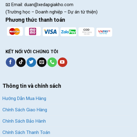
mọi loại yên xe, đáp ứng mọi nhu cầu từ đi làm hằng ngày đến 
📧 Email:
duan@xedapgiakho.com
các chuyến đi đường dài. Mua ngay tại 
cửa hàng Xe Đạp Giá 
(Trường học – Doanh nghiệp – Dự án từ thiện)
Kho
 hoặc gọi hotline 
028 9996 5775 để có giá ưu đãi ngay hôm 
Phương thức thanh toán
nay. 
Xem ngay bọc yên xe đạp bền, đẹp
KẾT NỐI VỚI CHÚNG TÔI
Thông tin và chính sách
Hướng Dẫn Mua Hàng
Yên Xe Đạp E23 Dạng Béo
Bọc Yên Xe Đạp Raca Mềm
Ngồi Êm Chống Đau Mông
Êm, Dễ Lắp
Chính Sách Giao Hàng
249.000
₫
199.000
₫
Chính Sách Bảo Hành
Chính Sách Thanh Toán