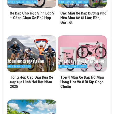
Xe Đạp Cho Học Sinh Lớp 5
Các Mẫu Xe Đạp Đường Phố
– Cách Chọn Xe Phù Hợp
Nên Mua Để Đi Làm Bền,
Giá Tốt
Đệm yên xe đạp Raca có thiết kế công thái học hiện đại
Tổng Hợp Các Giải Đua Xe
Top 4 Mẫu Xe Đạp Nữ Màu
Dễ dàng lắp đặt
Đạp Địa Hình Nổi Bật Năm
Hồng Hot Và 8 Bí Kíp Chọn
Việc lắp đặt đệm Raca vô cùng đơn giản. 
2025
Chuẩn
Chỉ cần vài bước đơn giản để cố định đệm lên yên xe.
Không cần dụng cụ, chỉ việc đặt vào và siết dây rút là 
xong.
Phù hợp cho hầu hết các loại yên xe đạp như: MTB, 