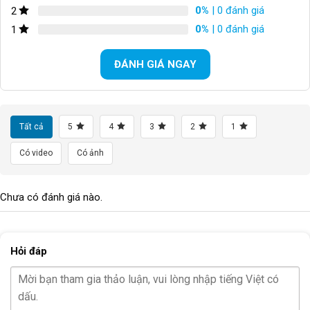
0%
| 0 đánh giá
2
Có 
dây rút điều chỉnh
, giúp siết chặt đệm vào yên, đảm 
bảo không bị xê dịch ngay cả khi vận động mạnh hoặc đi địa 
0%
| 0 đánh giá
1
hình.
ĐÁNH GIÁ NGAY
Tất cả
5
4
3
2
1
Có video
Có ảnh
Chưa có đánh giá nào.
Hỏi đáp
Đệm yên xe Raca có khả năng chống trượt, dây rút tiện lợi