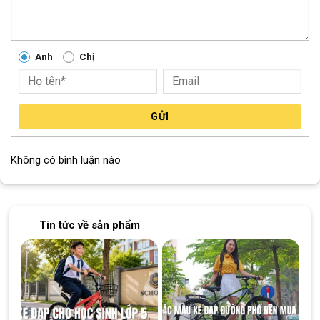
Chất liệu Gel Silica cao cấp
Chất liệu gel silica đàn hồi cao là điểm nhấn giúp đệm Raca có 
Anh
Chị
cảm giác êm ái vượt trội. Gel có khả năng: 
Giảm sốc và phân tán áp lực hiệu quả.
Thích hợp cho đạp xe hàng ngày, tập thể thao, đạp xe 
đường dài hoặc phượt nhiều giờ liền.
GỬI
Mang lại cảm giác thoải mái, giúp bạn có thể đạp xe lâu 
hơn mà không bị ê mỏi.
Không có bình luận nào
Thiết kế công thái học, giảm áp lực vùng nhạy cảm
Trung tâm đệm có 
khe rãnh giảm áp lực
, giúp tăng độ thông 
thoáng và giảm tì đè vào vùng nhạy cảm. Thiết kế này tạo tư 
Tin tức về sản phẩm
thế ngồi tự nhiên, giúp người đạp xe cảm thấy dễ chịu hơn trong 
suốt hành trình.