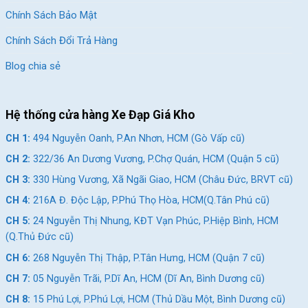
Địa Chỉ Các Cửa Hàng Xe Đạp Giá Kho:
Chính Sách Bảo Mật
CH 1:
494 Nguyễn Oanh, P.An Nhơn, HCM (Gò Vấp cũ)
Chính Sách Đổi Trả Hàng
CH 2:
322/36 An Dương Vương, P.Chợ Quán, HCM (Quận
5 cũ)
Blog chia sẻ
CH 3:
330 Hùng Vương, Xã Ngãi Giao, HCM (Châu Đức,
BRVT cũ)
Hệ thống cửa hàng Xe Đạp Giá Kho
CH 4:
216A Đ. Độc Lập, P.Phú Thọ Hòa, HCM(Q.Tân Phú
CH 1:
494 Nguyễn Oanh, P.An Nhơn, HCM (Gò Vấp cũ)
cũ)
CH 2:
322/36 An Dương Vương, P.Chợ Quán, HCM (Quận 5 cũ)
CH 5:
24 Nguyễn Thị Nhung, KĐT Vạn Phúc, P.Hiệp Bình,
CH 3:
330 Hùng Vương, Xã Ngãi Giao, HCM (Châu Đức, BRVT cũ)
HCM (Q.Thủ Đức cũ)
CH 4:
216A Đ. Độc Lập, P.Phú Thọ Hòa, HCM(Q.Tân Phú cũ)
CH 6:
268 Nguyễn Thị Thập, P.Tân Hưng, HCM (Quận 7
CH 5:
24 Nguyễn Thị Nhung, KĐT Vạn Phúc, P.Hiệp Bình, HCM
cũ)
(Q.Thủ Đức cũ)
CH 7:
05 Nguyễn Trãi, P.Dĩ An, HCM (Dĩ An, Bình Dương
CH 6:
268 Nguyễn Thị Thập, P.Tân Hưng, HCM (Quận 7 cũ)
cũ)
CH 7:
05 Nguyễn Trãi, P.Dĩ An, HCM (Dĩ An, Bình Dương cũ)
CH 8:
15 Phú Lợi, P.Phú Lợi, HCM (Thủ Dầu Một, Bình
CH 8:
15 Phú Lợi, P.Phú Lợi, HCM (Thủ Dầu Một, Bình Dương cũ)
Dương cũ)