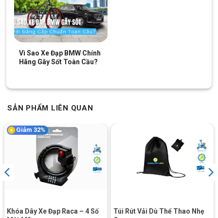
Road, Touring, xe đạp thành phố.
Vì Sao Xe Đạp BMW Chính
Hãng Gây Sốt Toàn Cầu?
SẢN PHẨM LIÊN QUAN
Giảm 32%
Chỉ cần lắp đặt dễ dàng trên đa dạng dòng xe đạp
Xem thêm: Mẫu phụ kiện
khóa an toàn
cho
Khóa Dây Xe Đạp Raca – 4 Số
Túi Rút Vải Dù Thể Thao Nhẹ