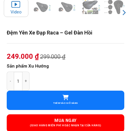
Video
Đệm Yên Xe Đạp Raca – Gel Đàn Hồi
249.000
₫
299.000
₫
Sản phẩm Xu Hướng
Đệm Yên Xe Đạp Raca - Gel Đàn Hồi số lượng
THÊM VÀO GIỎ HÀNG
MUA NGAY