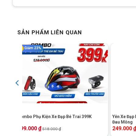
SẢN PHẨM LIÊN QUAN
Giảm 23%
+
+
B 4
Combo Phụ Kiện Xe Đạp Bé Trai 399K
Yên Xe Đạp
Đau Mông
399.000
₫
249.000
518.000
₫