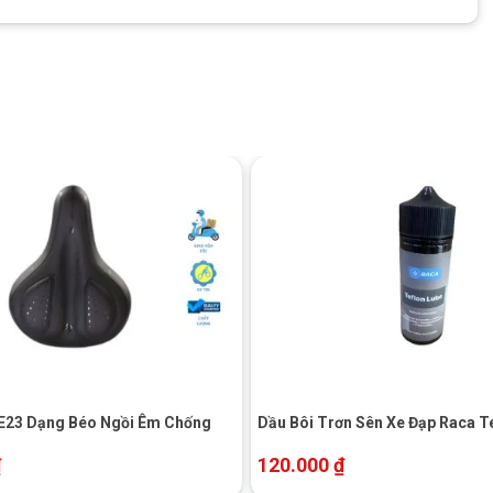
+
 E23 Dạng Béo Ngồi Êm Chống
Dầu Bôi Trơn Sên Xe Đạp Raca T
₫
120.000
₫