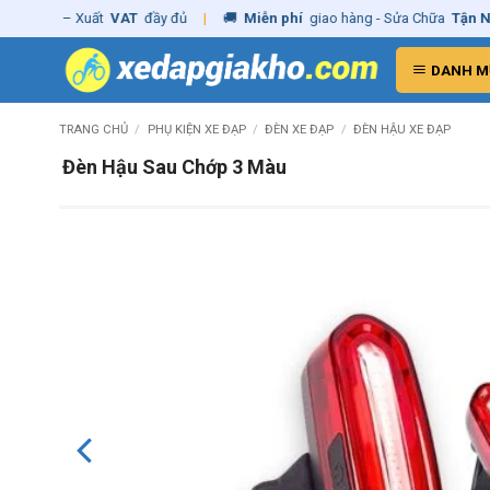
Skip
ãng
– Xuất
VAT
đầy đủ
|
🚚
Miễn phí
giao hàng - Sửa Chữa
Tận Nhà
✓
to
content
DANH M
TRANG CHỦ
/
PHỤ KIỆN XE ĐẠP
/
ĐÈN XE ĐẠP
/
ĐÈN HẬU XE ĐẠP
Đèn Hậu Sau Chớp 3 Màu