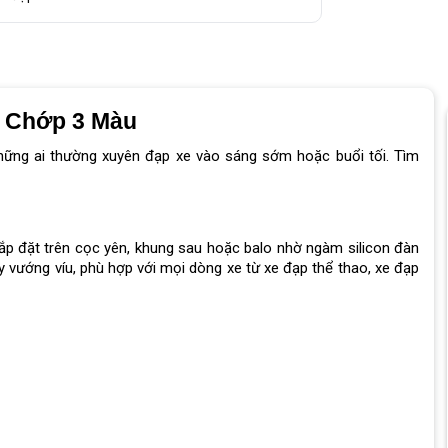
u Chớp 3 Màu
ững ai thường xuyên đạp xe vào sáng sớm hoặc buổi tối. Tìm
 lắp đặt trên cọc yên, khung sau hoặc balo nhờ ngàm silicon đàn
ây vướng víu, phù hợp với mọi dòng xe từ xe đạp thể thao, xe đạp