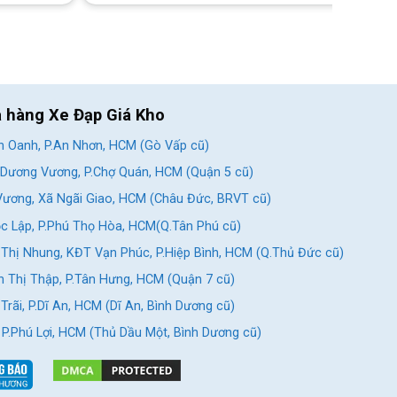
a hàng Xe Đạp Giá Kho
 Oanh, P.An Nhơn, HCM (Gò Vấp cũ)
Dương Vương, P.Chợ Quán, HCM (Quận 5 cũ)
ương, Xã Ngãi Giao, HCM (Châu Đức, BRVT cũ)
c Lập, P.Phú Thọ Hòa, HCM(Q.Tân Phú cũ)
Thị Nhung, KĐT Vạn Phúc, P.Hiệp Bình, HCM (Q.Thủ Đức cũ)
 Thị Thập, P.Tân Hưng, HCM (Quận 7 cũ)
rãi, P.Dĩ An, HCM (Dĩ An, Bình Dương cũ)
, P.Phú Lợi, HCM (Thủ Dầu Một, Bình Dương cũ)