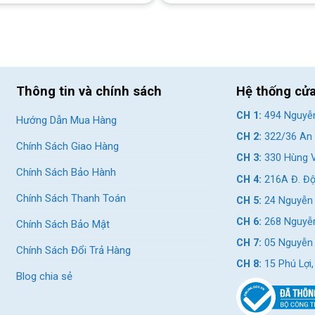
 tốt kể cả trời mưa
Thông tin và chính sách
Hệ thống cử
CH 1:
494 Nguyễn
Hướng Dẫn Mua Hàng
giờ sạc là có thể sử dụng trong nhiều giờ liên tục. Thiết kế dạng
CH 2:
322/36 An 
Chính Sách Giao Hàng
 loại pin rời, pin sạc giúp tiết kiệm chi chí, thân thiện với môi
CH 3:
330 Hùng V
Chính Sách Bảo Hành
CH 4:
216A Đ. Độ
Chính Sách Thanh Toán
CH 5:
24 Nguyễn 
CH 6:
268 Nguyễn
Chính Sách Bảo Mật
CH 7:
05 Nguyễn T
Chính Sách Đổi Trả Hàng
CH 8:
15 Phú Lợi
Blog chia sẻ