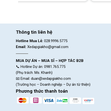
Đèn hoạt đông
Thông tin liên hệ
Pin sạc tiện lợi, sử dụng lâu dài
Hotline Mua Lẻ:
028.9996.5775
Email:
Xedapgiakho@gmail.com
Đèn hậu sau sử dụng loại pin sạc USB tiện lợi, chỉ cần vài 
cổng sạc được che chắn kĩ, an toàn và dễ sử dụng. So với các
trường, phù hợp cho người đạp xe mỗi ngày.
MUA DỰ ÁN – MUA SỈ – HỢP TÁC B2B
📞 Hotline Dự án: 0981.765.775
(Phụ trách: Ms. Khanh)
📧 Email:
duan@xedapgiakho.com
(Trường học – Doanh nghiệp – Dự án từ thiện)
Phương thức thanh toán