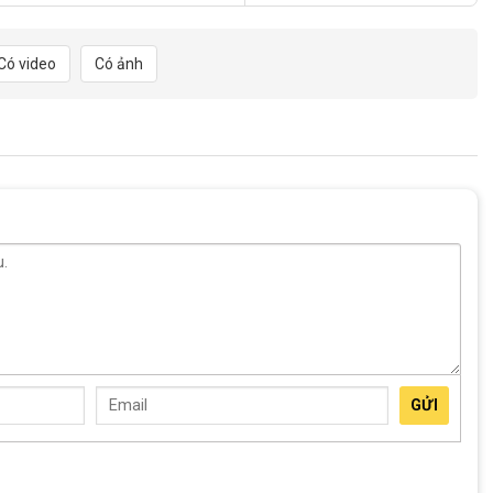
ng được lắp vào cọc yên xe đạp
Có video
Có ảnh
đập tốt khi di chuyển trên mọi địa hình.
hồng kết hợp nhiều chế độ chớp như chớp nhanh, chớp chậm và
p khi đi trong phố đông
i trên đường tối hoặc đường rừng
n dù di chuyển trong điều kiện thiếu sáng, sương mù hoặc mưa
i tiết
n định dù trời mưa hay sương mù. Lớp vỏ bọc chắc chắn giúp
 tuổi thọ sản phẩm và đảm bảo ánh sáng luôn ổn định trong suốt
GỬI