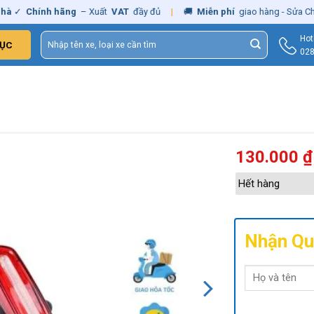
Chính hãng
– Xuất
VAT
đầy đủ
|
🚚
Miễn phí
giao hàng - Sửa Chữa
T
Tìm
Hot
ỤC
kiếm:
028
130.000
₫
Hết hàng
Nhận Qu