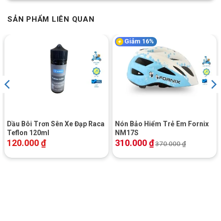
SẢN PHẨM LIÊN QUAN
Giảm 16%
Dầu Bôi Trơn Sên Xe Đạp Raca
Nón Bảo Hiểm Trẻ Em Fornix
Teflon 120ml
NM17S
120.000
₫
310.000
₫
370.000
₫