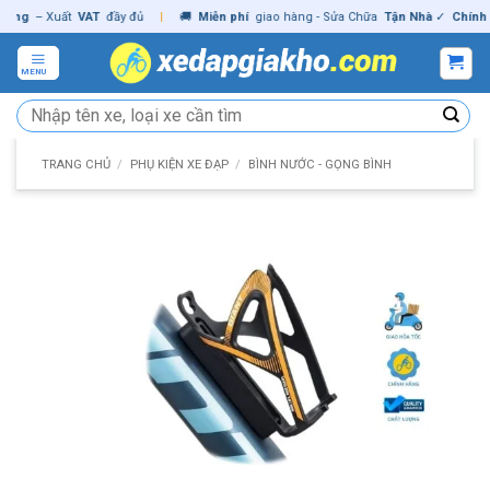
Skip
– Xuất
VAT
đầy đủ
|
🚚
Miễn phí
giao hàng - Sửa Chữa
Tận Nhà
✓
Chính hãn
to
content
MENU
Tìm
kiếm:
TRANG CHỦ
/
PHỤ KIỆN XE ĐẠP
/
BÌNH NƯỚC - GỌNG BÌNH