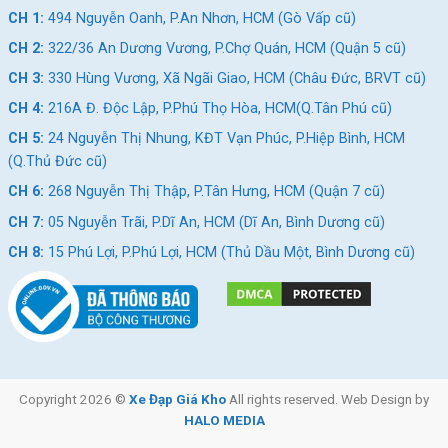
CH 1:
494 Nguyễn Oanh, P.An Nhơn, HCM (Gò Vấp cũ)
CH 2:
322/36 An Dương Vương, P.Chợ Quán, HCM (Quận 5 cũ)
CH 3:
330 Hùng Vương, Xã Ngãi Giao, HCM (Châu Đức, BRVT cũ)
CH 4:
216A Đ. Độc Lập, P.Phú Thọ Hòa, HCM(Q.Tân Phú cũ)
CH 5:
24 Nguyễn Thị Nhung, KĐT Vạn Phúc, P.Hiệp Bình, HCM
(Q.Thủ Đức cũ)
CH 6:
268 Nguyễn Thị Thập, P.Tân Hưng, HCM (Quận 7 cũ)
CH 7:
05 Nguyễn Trãi, P.Dĩ An, HCM (Dĩ An, Bình Dương cũ)
CH 8:
15 Phú Lợi, P.Phú Lợi, HCM (Thủ Dầu Một, Bình Dương cũ)
Copyright 2026 ©
Xe Đạp Giá Kho
All rights reserved. Web Design by
HALO MEDIA