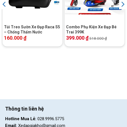
Túi Treo Sườn Xe Đạp Raca S5
Combo Phụ Kiện Xe Đạp Bé
– Chống Thấm Nước
Trai 399K
160.000
₫
399.000
₫
518.000
₫
Thông tin liên hệ
Hotline Mua Lẻ:
028.9996.5775
Email:
Xedapgiakho@gmail.com