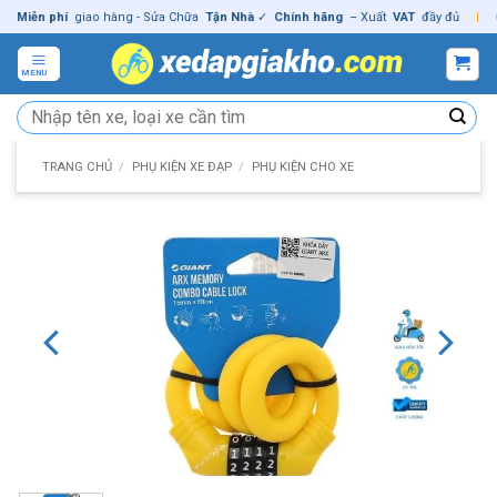
Skip
ễn phí
giao hàng - Sửa Chữa
Tận Nhà
✓
Chính hãng
– Xuất
VAT
đầy đủ
|
🚚
M
to
content
MENU
Tìm
kiếm:
TRANG CHỦ
/
PHỤ KIỆN XE ĐẠP
/
PHỤ KIỆN CHO XE