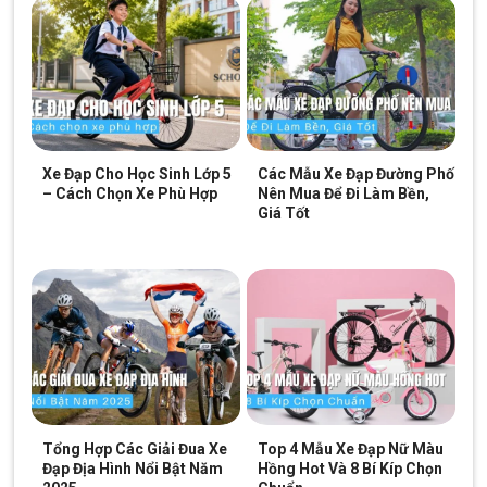
Xe Đạp Cho Học Sinh Lớp 5
Các Mẫu Xe Đạp Đường Phố
– Cách Chọn Xe Phù Hợp
Nên Mua Để Đi Làm Bền,
Giá Tốt
Tổng Hợp Các Giải Đua Xe
Top 4 Mẫu Xe Đạp Nữ Màu
Đạp Địa Hình Nổi Bật Năm
Hồng Hot Và 8 Bí Kíp Chọn