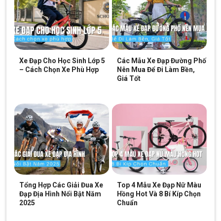
Xe Đạp Cho Học Sinh Lớp 5
Các Mẫu Xe Đạp Đường Phố
– Cách Chọn Xe Phù Hợp
Nên Mua Để Đi Làm Bền,
Giá Tốt
Tổng Hợp Các Giải Đua Xe
Top 4 Mẫu Xe Đạp Nữ Màu
Đạp Địa Hình Nổi Bật Năm
Hồng Hot Và 8 Bí Kíp Chọn
2025
Chuẩn