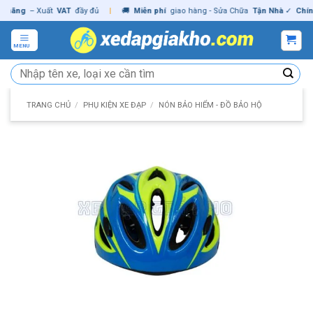
Skip
ng
– Xuất
VAT
đầy đủ
|
🚚
Miễn phí
giao hàng - Sửa Chữa
Tận Nhà
✓
Chính hã
to
content
MENU
Tìm
kiếm:
TRANG CHỦ
/
PHỤ KIỆN XE ĐẠP
/
NÓN BẢO HIỂM - ĐỒ BẢO HỘ