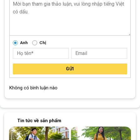
Cửa hàng xe đạp Vũng Tàu:
Nhấn để xem đường đi
Cửa hàng xe đạp Tân Phú:
Nhấn để xem đường đi
Cửa hàng xe đạp Thủ Đức:
Nhấn để xem đường đi
Cửa hàng xe đạp Quận 7:
Nhấn để xem đường đi
Anh
Chị
Cửa hàng xe đạp Dĩ An:
Nhấn để xem đường đi
Cửa hàng xe đạp Thủ Dầu Một:
Nhấn để xem đường đi
SKU:
non05
GỬI
Không có bình luận nào
Tin tức về sản phẩm