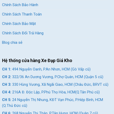
Chính Sách Bảo Hành
Chính Sách Thanh Toán
Chính Sách Bảo Mật
Chính Sách Đổi Trả Hàng
Blog chia sẻ
Hệ thống cửa hàng Xe Đạp Giá Kho
CH 1:
494 Nguyễn Oanh, P.An Nhơn, HCM (Gò Vấp cũ)
CH 2:
322/36 An Dương Vương, P.Chợ Quán, HCM (Quận 5 cũ)
CH 3:
330 Hùng Vương, Xã Ngãi Giao, HCM (Châu Đức, BRVT cũ)
CH 4:
216A Đ. Độc Lập, P.Phú Thọ Hòa, HCM(Q.Tân Phú cũ)
CH 5:
24 Nguyễn Thị Nhung, KĐT Vạn Phúc, P.Hiệp Bình, HCM
(Q.Thủ Đức cũ)
CH 6:
268 Nguyễn Thị Thập, P.Tân Hưng, HCM (Quận 7 cũ)