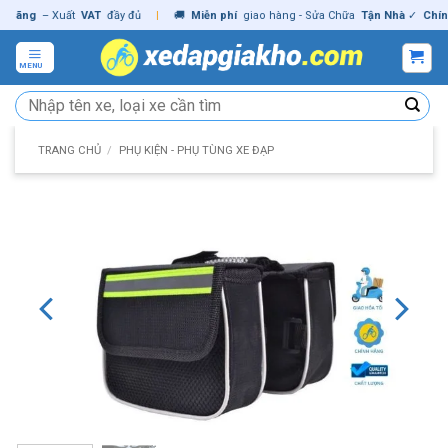
Skip
ng
– Xuất
VAT
đầy đủ
|
🚚
Miễn phí
giao hàng - Sửa Chữa
Tận Nhà
✓
Chính hã
to
content
MENU
Tìm
kiếm:
TRANG CHỦ
/
PHỤ KIỆN - PHỤ TÙNG XE ĐẠP