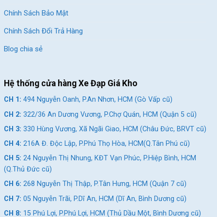
Chính Sách Bảo Mật
Chính Sách Đổi Trả Hàng
Blog chia sẻ
Hệ thống cửa hàng Xe Đạp Giá Kho
CH 1:
494 Nguyễn Oanh, P.An Nhơn, HCM (Gò Vấp cũ)
CH 2:
322/36 An Dương Vương, P.Chợ Quán, HCM (Quận 5 cũ)
CH 3:
330 Hùng Vương, Xã Ngãi Giao, HCM (Châu Đức, BRVT cũ)
CH 4:
216A Đ. Độc Lập, P.Phú Thọ Hòa, HCM(Q.Tân Phú cũ)
CH 5:
24 Nguyễn Thị Nhung, KĐT Vạn Phúc, P.Hiệp Bình, HCM
(Q.Thủ Đức cũ)
CH 6:
268 Nguyễn Thị Thập, P.Tân Hưng, HCM (Quận 7 cũ)
CH 7:
05 Nguyễn Trãi, P.Dĩ An, HCM (Dĩ An, Bình Dương cũ)
CH 8:
15 Phú Lợi, P.Phú Lợi, HCM (Thủ Dầu Một, Bình Dương cũ)