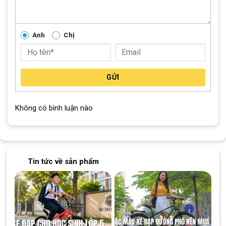
Phong Cách và Thời Trang
Với nhiều màu sắc và kiểu dáng khác nhau, túi vải treo khung xe
đạp không chỉ là phụ kiện hữu ích mà còn là điểm nhấn thời
Anh
Chị
trang cho chiếc xe của bạn.
Xem thêm: Một số phụ kiện – phụ tùng tại Xe
Đạp Giá Kho
GỬI
Giảm 16%
Giảm 32%
Không có bình luận nào
Tin tức về sản phẩm
Nón Bảo Hiểm Trẻ Em
Combo Phụ Kiện Xe Đạp
Fornix NM17S
699K
370.000
₫
699.000
₫
310.000
₫
1.027.000
₫