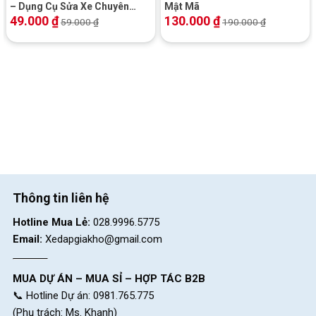
– Dụng Cụ Sửa Xe Chuyên
Mật Mã
Xe Đạp Địa Hình MTB Life
Xe Đạp Địa Hình MTB
Dụng
49.000
₫
130.000
₫
MX900 27.5 Inch –
Miamor Forteen 24 Inch –
59.000
₫
190.000
₫
Shimano
Shimano
4.480.000
₫
4.790.000
₫
5.000.000
₫
5.000.000
₫
SKU:
tuitreo-02
Thông tin liên hệ
Hotline Mua Lẻ:
028.9996.5775
Email:
Xedapgiakho@gmail.com
MUA DỰ ÁN – MUA SỈ – HỢP TÁC B2B
📞 Hotline Dự án: 0981.765.775
(Phụ trách: Ms. Khanh)