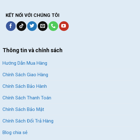
đường có độ dốc khác nhau một cách thuận tiện hơn.
Bộ group Shimano TZ cũng giúp người lái thay đổi sổ giữa các
KẾT NỐI VỚI CHÚNG TÔI
đĩa, lip một cách mượt mà, trơn tru hơn trong quá trình di
chuyển.
Thông tin và chính sách
Hướng Dẫn Mua Hàng
Chính Sách Giao Hàng
Chính Sách Bảo Hành
Chính Sách Thanh Toán
Chính Sách Bảo Mật
Chính Sách Đổi Trả Hàng
Bộ truyền động Shimano TZ hoạt động mượt mà, trơn tru.
Blog chia sẻ