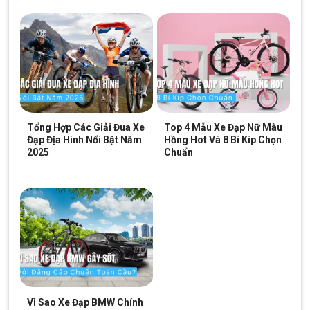
Ngoài ra, mẫu xe còn sử dụng công nghệ sơn tĩnh điện tăng sự
bóng bẩy cho xe, sơn tĩnh điện cũng có khả năng chống trầy
xướt, giúp cho xe luôn giữ được vẻ ngoài tươi mới theo thời
gian.
Tổng Hợp Các Giải Đua Xe
Top 4 Mẫu Xe Đạp Nữ Màu
Đạp Địa Hình Nổi Bật Năm
Hồng Hot Và 8 Bí Kíp Chọn
2025
Chuẩn
Thiết kế hiện đại và mạnh mẽ cùng sự kết hợp màu sắc đa dạng.
Vì Sao Xe Đạp BMW Chính