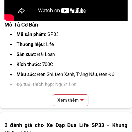
Mô Tả Cơ Bản
Mã sản phẩm:
SP33
Thương hiệu:
Life
Sản xuất:
Đài Loan
Kích thước:
700C
Màu sắc:
Đen Ghi, Đen Xanh, Trắng Nâu, Đen Đỏ.
Độ tuổi thích hợp:
Người Lớn
Bảng Thông Số Kỹ Thuật
Xem thêm
Kích cỡ khung
Size M
Nội dung chính
Đen Đỏ – Đen Xanh – Trắng Nâu –
Màu xe
2 đánh giá cho
Xe Đạp Đua Life SP33 – Khung
Review & Đánh Giá Xe Đạp Đua Life SP33 – Khung Nhôm
Đen Ghi
Mô Tả Cơ Bản