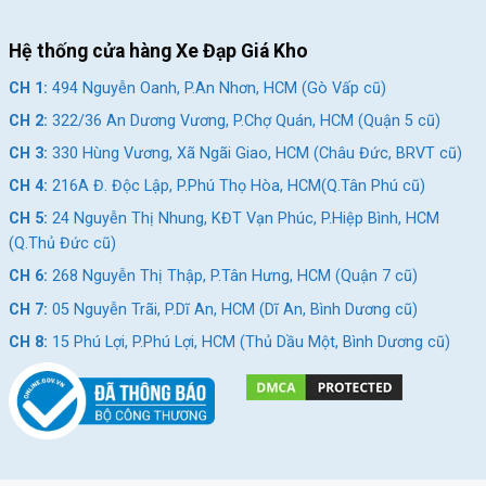
Đạt tốc độ cao hơn với bánh xe 700c
Hệ thống cửa hàng Xe Đạp Giá Kho
Bánh xe 700c trên
Xe Đạp Đua Life SP33
giúp giảm độ
ma sát
của bánh với mặt đường, từ đó xe sẽ có thể đạt tốc độ cao
CH 1:
494 Nguyễn Oanh, P.An Nhơn, HCM (Gò Vấp cũ)
hơn.
CH 2:
322/36 An Dương Vương, P.Chợ Quán, HCM (Quận 5 cũ)
Vì bánh xe có đường kính lớn hơn nên bánh xe lăn qua các ổ gà,
CH 3:
330 Hùng Vương, Xã Ngãi Giao, HCM (Châu Đức, BRVT cũ)
chướng ngại vật một cách dễ dàng hơn.
CH 4:
216A Đ. Độc Lập, P.Phú Thọ Hòa, HCM(Q.Tân Phú cũ)
Với bánh xe 700c nếu bạn duy trì được tốc độ thì bạn sẽ có thể
CH 5:
24 Nguyễn Thị Nhung, KĐT Vạn Phúc, P.Hiệp Bình, HCM
đi xa hơn.
(Q.Thủ Đức cũ)
CH 6:
268 Nguyễn Thị Thập, P.Tân Hưng, HCM (Quận 7 cũ)
CH 7:
05 Nguyễn Trãi, P.Dĩ An, HCM (Dĩ An, Bình Dương cũ)
CH 8:
15 Phú Lợi, P.Phú Lợi, HCM (Thủ Dầu Một, Bình Dương cũ)