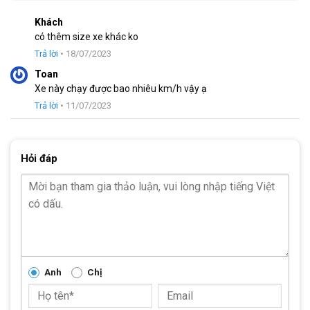
Tăng tốc trước
(Gạt đĩa)
SHIMANO TZ
Khách
Tăng tốc sau
(Gạt líp)
SHIMANO TZ
có thêm size xe khác ko
Trả lời
•
18/07/2023
Đùi đĩa
PROWHEEL
Toan
Xe này chạy được bao nhiêu km/h vậy ạ
Đĩa trước
2 Tầng -38/48T có chắn xích
Trả lời
•
11/07/2023
Líp sau
Kang Di – ATA 7S- 14/28T
Hỏi đáp
Xích xe
PYC
Đùm xe
Life – Bạc Đạn
Vành xe
Hợp kim nhôm 2 lớp -40mm
Lốp xe
KENDA 700×23c
Anh
Chị
Tìm Hiểu Thương Hiệu Xe Đạp Life