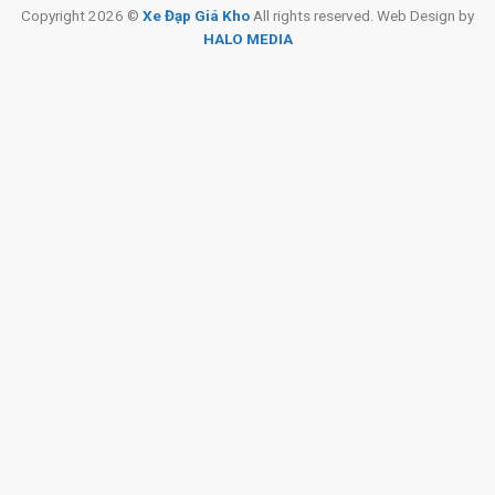
Copyright 2026 ©
Xe Đạp Giá Kho
All rights reserved. Web Design by
HALO MEDIA
Bánh
Xe Đạp Đua Life SP33
giúp giảm ma sát, tăng độ bám đường
cho xe.
Xe Đạp Đua Life SP33 – Khung Nhôm
là một sản phẩm với
chất lượng cao cấp đến từ thương hiệu Life, mẫu xe phù hợp
với các nhu cầu đi học, đi làm hay tập thể dục cũng như khi bạn
muốn tham gia các cuộc đua.
Với các phụ kiện cao cấp được nhà sản xuất gắn kèm thì đây là
mẫu xe rất đáng mua dành cho bạn.
Xem Thêm:
Xe Đạp Đua Khung Nhôm Papylus PR700 700C
Xe Đạp Đua Kurashi Universe 700c Khung Nhôm
Xe Đạp Đua Cổ Cong Titantec Take Off 2 – Bánh 700C