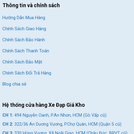
Thông tin và chính sách
kiếm hơn.
Xe Đạp Đường Phố Touring Vivente Quick 700c
sở hữu một
Hướng Dẫn Mua Hàng
cấu hình mạnh mẽ trong phân khúc. Mẫu xe này khẳng định sẽ
Chính Sách Giao Hàng
là một trợ thủ đắc lực của những bạn trẻ đam mê tốc độ
Xem thêm:
Chính Sách Bảo Hành
Xe đạp địa hình MTB Fornix M3 26 Inch
Chính Sách Thanh Toán
Xe đạp địa hình MTB Miamor Hero 26 Inch
Chính Sách Bảo Mật
Xe đạp địa hình Fascino A600X New 26 Inch
Chính Sách Đổi Trả Hàng
SKU:
700Quick
Blog chia sẻ
Hệ thống cửa hàng Xe Đạp Giá Kho
CH 1:
494 Nguyễn Oanh, P.An Nhơn, HCM (Gò Vấp cũ)
CH 2:
322/36 An Dương Vương, P.Chợ Quán, HCM (Quận 5 cũ)
CH 3:
330 Hùng Vương, Xã Ngãi Giao, HCM (Châu Đức, BRVT cũ)