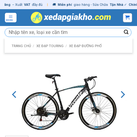
Skip
ng
– Xuất
VAT
đầy đủ
|
🚚
Miễn phí
giao hàng - Sửa Chữa
Tận Nhà
✓
Chính hã
to
content
MENU
Tìm
kiếm:
TRANG CHỦ
/
XE ĐẠP TOURING
/
XE ĐẠP ĐƯỜNG PHỐ