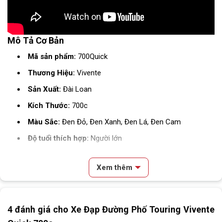
Mô Tả Cơ Bản
Mã sản phẩm:
700Quick
Thương Hiệu:
Vivente
Sản Xuất:
Đài Loan
Kích Thước:
700c
Màu Sắc:
Đen Đỏ, Đen Xanh, Đen Lá, Đen Cam
Độ tuổi thích hợp:
Người lớn
Phân loại:
Xe đạp Touring
Xem thêm
Thông Số Kỹ Thuật
Nội dung chính
SKU
700QUICK
4 đánh giá cho
Xe Đạp Đường Phố Touring Vivente
Review & Đánh Giá Xe Đạp Đường Phố Touring Vivente Quick
Dòng xe
Xe đạp Touring
700c