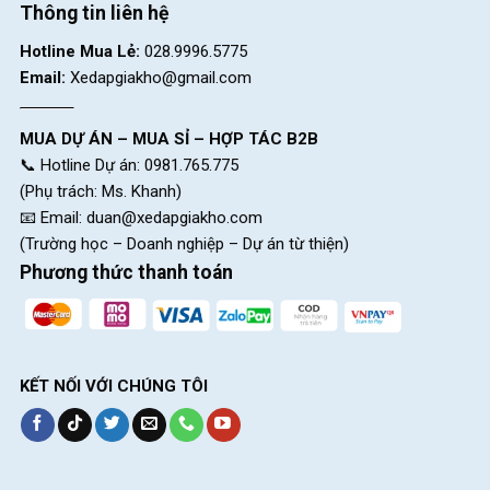
Thông tin liên hệ
Hotline Mua Lẻ:
028.9996.5775
Email:
Xedapgiakho@gmail.com
MUA DỰ ÁN – MUA SỈ – HỢP TÁC B2B
📞 Hotline Dự án: 0981.765.775
(Phụ trách: Ms. Khanh)
📧 Email:
duan@xedapgiakho.com
(Trường học – Doanh nghiệp – Dự án từ thiện)
Phương thức thanh toán
Phanh đĩa chính hãng, độ phản hồi cao. Mang lại sự an toàn tuyệt đối
cho người sử dụng.
KẾT NỐI VỚI CHÚNG TÔI
Xe Đạp Đường Phố Touring Vivente Quick 700c
sở hữu
phanh đĩa với khả năng hạn chế kẹt phanh và giúp phanh thoát
nhiệt tốt.
Khi xe cần sửa chữa và thay thế thì phanh đĩa cũng dễ dàng tìm