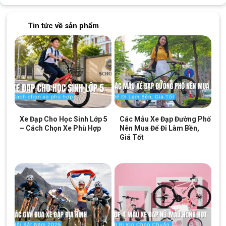
Tin tức về sản phẩm
Khung sườn Xe Đạp Đường Phố Touring Vivente Quick 700c cấu tạo
từ hợp kim thép siêu bền bỉ
Xe Đạp Cho Học Sinh Lớp 5
Các Mẫu Xe Đạp Đường Phố
– Cách Chọn Xe Phù Hợp
Nên Mua Để Đi Làm Bền,
Giá Tốt
Xe Đạp Đường Phố Touring Vivente Quick 700c
được thiết
kế bởi những kĩ sư hàng đầu rất tỉ mỉ với phong cách hiện đại.
Là một mẫu xe trẻ trung với cấu hình khá tốt trong dòng đường
phố.
Đầu tiên có thể kể đến chính là phần
khung xe
được làm từ hợp
kim thép nhẹ nhưng rất chắc chắn với khả năng chịu trọng tải
lên tới
120kg
.