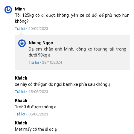
Shimano
(Gạt líp)
Minh
Tôi 125kg có đi được không. yên xe có đổi để phù hợp hơn
Đùi đĩa
Hợp kim thép
không?
Trả lời
•
20/09/2023
Líp sau
DTO PURK
Nhung Ngọc
Xích:
N/A
Dạ em chào anh Minh, dòng xe touring tải trọng
dưới 90kg ạ
Đùm xe
Đùm côn thép
Trả lời
•
28/10/2024
Vành xe
Hợp kim nhôm
Khách
xe này có thể gắn đồ ngồi bánh xe phía sau không ạ
Lốp:
CST 700×28
Trả lời
•
15/06/2023
Khối lượng thùng
N/A
Khách
1m50 đi được không ạ
Trọng lượng xe
N/A
Trả lời
•
06/06/2023
Khách
Tìm Hiểu Thương Hiệu Vivente
Mét mấy có thể đi đc ạ