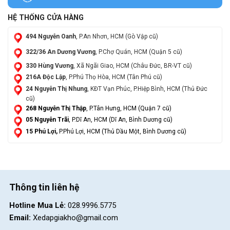
HỆ THỐNG CỬA HÀNG
494 Nguyễn Oanh
, P.An Nhơn, HCM (Gò Vập cũ)
322/36 An Dương Vương
, P.Chợ Quán, HCM (Quận 5 cũ)
330 Hùng Vương
, Xã Ngãi Giao, HCM (Châu Đức, BR-VT cũ)
216A Độc Lập
, P.Phú Thọ Hòa, HCM (Tân Phú cũ)
24 Nguyễn Thị Nhung
, KĐT Vạn Phúc, P.Hiệp Bình, HCM (Thủ Đức
cũ)
268 Nguyễn Thị Thập
, P.Tân Hưng, HCM (Quận 7 cũ)
05 Nguyễn Trãi
, P.Dĩ An, HCM (Dĩ An, Bình Dương cũ)
15 Phú Lợi,
P.Phú Lợi, HCM (Thủ Dầu Một, Bình Dương cũ)
Thông tin liên hệ
Hotline Mua Lẻ:
028.9996.5775
Email:
Xedapgiakho@gmail.com