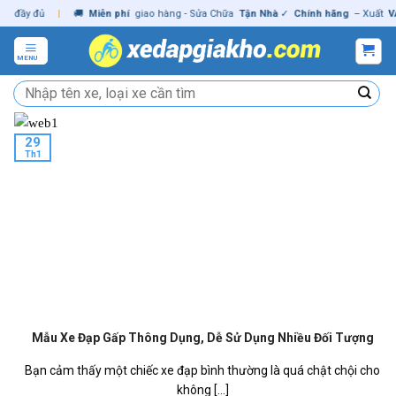
Skip
đầy đủ
|
🚚
Miễn phí
giao hàng - Sửa Chữa
Tận Nhà
✓
Chính hãng
– Xuất
VAT
to
content
MENU
Tìm
kiếm:
29
Th1
Mẫu Xe Đạp Gấp Thông Dụng, Dễ Sử Dụng Nhiều Đối Tượng
Bạn cảm thấy một chiếc xe đạp bình thường là quá chật chội cho
không [...]